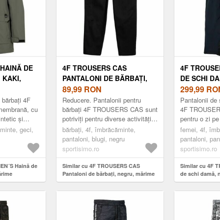
 HAINĂ DE
4F TROUSERS CAS
4F TROUSE
 KAKI,
PANTALONI DE BĂRBAȚI,
DE SCHI D
NEGRU, MĂRIME
89,99
RON
MĂRIME
299,99
RO
 bărbați 4F
Reducere. Pantalonii pentru
Pantalonii de 
embrană, cu
bărbați 4F TROUSERS CAS sunt
4F TROUSERS
ntetic și
potriviți pentru diverse activități.
pentru o zi pe 
8 000
Sunt confortabili și practici. Au
de caracteris
ăminte, geci,
bărbați, 4f, îmbrăcăminte,
femei, 4f, îm
meabilă.
fost concepuți pentru activit...
impregnare hidr
pantaloni, blugi, negru
pantaloni, pan
pantaloni de s
sportisimo.ro
sportisimo.ro
MEN´S Haină de
Similar cu 4F TROUSERS CAS
Similar cu 4F 
ărime
Pantaloni de bărbați, negru, mărime
de schi damă, 