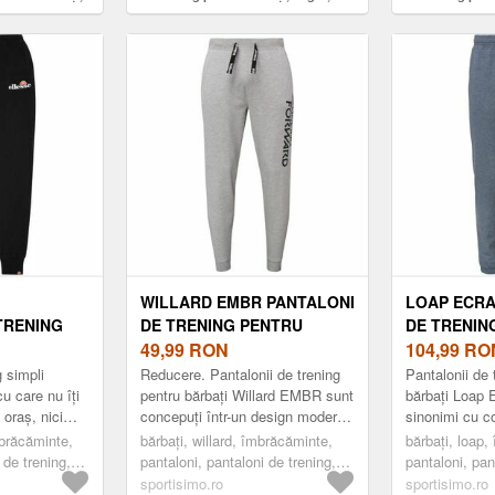
mărime
mărime
WILLARD EMBR PANTALONI
LOAP ECRA
TRENING
DE TRENING PENTRU
DE TRENIN
I, NEGRU,
BĂRBAȚI, GRI, MĂRIME
49,99
RON
BĂRBAȚI, 
104,99
RO
MĂRIME
g simpli
Reducere. Pantalonii de trening
Pantalonii de 
care nu îți
pentru bărbați Willard EMBR sunt
bărbați Loap
n oraș, nici
concepuți într-un design modern,
sinonimi cu c
 aspectului
cu o inscripție distinctivă care
aspectul elega
mbrăcăminte,
bărbați, willard, îmbrăcăminte,
bărbați, loap,
ni ...
asigură un confort maxim. ...
Sunt ideali pe
 de trening,
pantaloni, pantaloni de trening,
pantaloni, pan
fashion, gri
fashion, albas
sportisimo.ro
sportisimo.ro