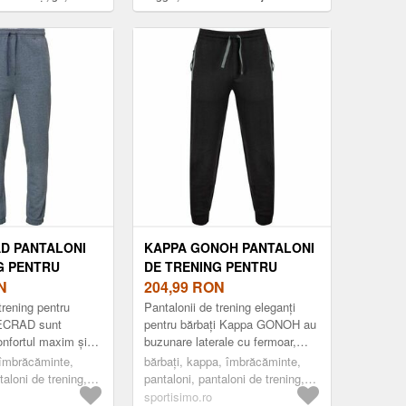
D PANTALONI
KAPPA GONOH PANTALONI
G PENTRU
DE TRENING PENTRU
ALBASTRU,
N
BĂRBAȚI, NEGRU, MĂRIME
204,99
RON
trening pentru
Pantalonii de trening eleganți
 ECRAD sunt
pentru bărbați Kappa GONOH au
onfortul maxim și
buzunare laterale cu fermoar,
nt în același timp.
talie elastică cu șnur și manșete
 îmbrăcăminte,
bărbați, kappa, îmbrăcăminte,
ntru relaxare a...
elastice pentru confor...
taloni de trening,
pantaloni, pantaloni de trening,
tru
fashion, negru
sportisimo.ro