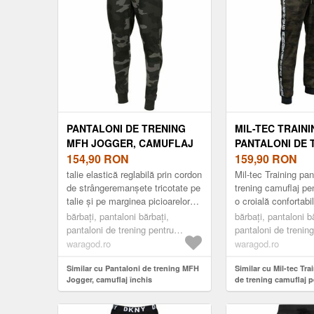
PANTALONI DE TRENING
MIL-TEC TRAINI
MFH JOGGER, CAMUFLAJ
PANTALONI DE 
ÎNCHIS
154,90
RON
CAMUFLAJ PEN
159,90
RON
BĂRBAȚI, WOO
talie elastică reglabilă prin cordon
Mil-tec Training pan
de strângeremanșete tricotate pe
trening camuflaj pe
talie și pe marginea picioarelor2
o croială confortabi
buzunare pentru pantaloni1
produse din poliest
bărbați, pantaloni bărbați,
bărbați, pantaloni b
buzunar la șold ...
în talie cu un șnur..
pantaloni de trening pentru
pantaloni de trenin
bărbați
bărbați
waragod.ro
waragod.ro
Similar cu Pantaloni de trening MFH
Similar cu Mil-tec Tra
Jogger, camuflaj închis
de trening camuflaj p
woodland