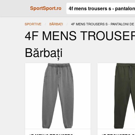
SportSport.ro
SPORTIVE
BĂRBAȚI
ACTUAL:
4F MENS TROUSERS S - PANTALONI DE
4F MENS TROUSERS S
Bărbați