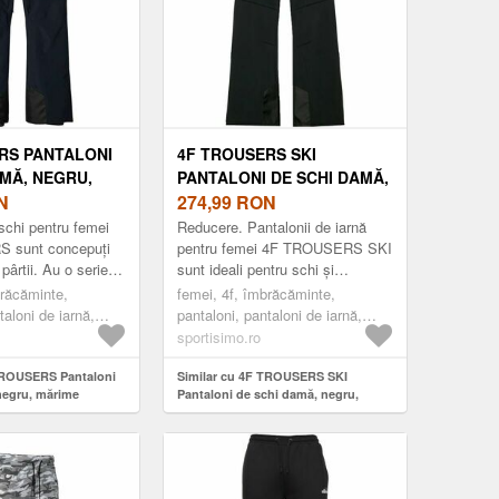
RS PANTALONI
4F TROUSERS SKI
AMĂ, NEGRU,
PANTALONI DE SCHI DAMĂ,
N
NEGRU, MĂRIME
274,99
RON
schi pentru femei
Reducere. Pantalonii de iarnă
 sunt concepuți
pentru femei 4F TROUSERS SKI
pârtii. Au o serie
sunt ideali pentru schi și
tici precum
snowboarding. Datorită
brăcăminte,
femei, 4f, îmbrăcăminte,
ofugă, orifici...
membranei NEO DRY și
taloni de iarnă,
pantaloni, pantaloni de iarnă,
tratamentului hidrofug, rez...
chi, negru
pantaloni de schi, negru
sportisimo.ro
TROUSERS Pantaloni
Similar cu 4F TROUSERS SKI
negru, mărime
Pantaloni de schi damă, negru,
mărime