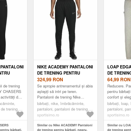
 PANTALONI
NIKE ACADEMY PANTALONI
LOAP EDGA
NTRU
DE TRENING PENTRU
DE TRENIN
U, MĂRIME
BĂRBAȚI, NEGRU, MĂRIME
324,99
RON
BĂRBAȚI, G
64,99
RON
i de trening
Se apropie antrenamentul și abia
Reducere. Pan
KNY CHASERS
aștepți să intri pe teren.
pentru bărba
 activități de
Pantalonii de trening Nike
confort și ele
ber, dar și
ACADEMY dispun de fleece
de un amestec
ăcăminte,
bărbați, nike, îmbrăcăminte,
bărbați, loap,
elastic...
izolat, o croială lejeră care se
bumbac care a
 de trening,
pantaloni, pantaloni de trening,
pantaloni, pan
în...
ma...
sport, negru
fashion, gri
sportisimo.ro
sportisimo.ro
ASERS
Similar cu Nike ACADEMY Pantaloni
Similar cu LO
pentru bărbați,
de trening pentru bărbați, negru,
de trening pentr