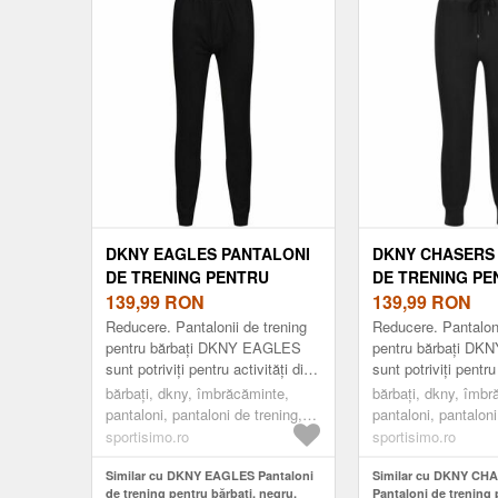
DKNY EAGLES PANTALONI
DKNY CHASERS
DE TRENING PENTRU
DE TRENING PE
BĂRBAȚI, NEGRU, MĂRIME
139,99
RON
BĂRBAȚI, NEGR
139,99
RON
Reducere. Pantalonii de trening
Reducere. Pantaloni
pentru bărbați DKNY EAGLES
pentru bărbați D
sunt potriviți pentru activități din
sunt potriviți pentru
timpul liber și oferă confort. Se
relaxare în timpul li
bărbați, dkny, îmbrăcăminte,
bărbați, dkny, îmbr
pot purta ca pantaloni de t...
pentru dormit. Talia 
pantaloni, pantaloni de trening,
pantaloni, pantaloni
fashion, negru
fashion, negru
sportisimo.ro
sportisimo.ro
Similar cu DKNY EAGLES Pantaloni
Similar cu DKNY CH
de trening pentru bărbați, negru,
Pantaloni de trening 