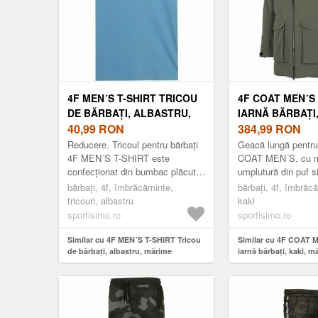
4F MEN´S T-SHIRT TRICOU
4F COAT MEN´S
DE BĂRBAȚI, ALBASTRU,
IARNĂ BĂRBAȚI,
MĂRIME
40,99
RON
MĂRIME
384,99
RON
Reducere. Tricoul pentru bărbați
Geacă lungă pentru
4F MEN´S T-SHIRT este
COAT MEN´S, cu m
confecționat din bumbac plăcut.
umplutură din puf si
Croiala clasică, cu mânecă
membrană NeoDry 
bărbați, 4f, îmbrăcăminte,
bărbați, 4f, îmbrăc
scurtă garantează un confort
respirabilă și imper
tricouri, albastru
kaki
maxim. Datorit...
Cusături...
sportisimo.ro
sportisimo.ro
Similar cu 4F MEN´S T-SHIRT Tricou
Similar cu 4F COAT 
de bărbați, albastru, mărime
iarnă bărbați, kaki, m