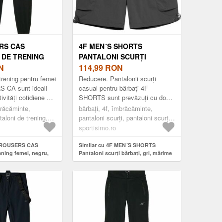
RS CAS
4F MEN´S SHORTS
 DE TRENING
PANTALONI SCURȚI
GRU, MĂRIME
N
BĂRBAȚI, GRI, MĂRIME
114,99
RON
trening pentru femei
Reducere. Pantalonii scurți
 CA sunt ideali
casual pentru bărbați 4F
ivități cotidiene cât
SHORTS sunt prevăzuți cu două
portive. Au o croială
buzunare cargo laterale, foarte
brăcăminte,
bărbați, 4f, îmbrăcăminte,
practice. Se pot depozita
taloni de trening,
pantaloni scurți, pantaloni scurți
obiectele de str...
u
de timp liber, gri
sportisimo.ro
 TROUSERS CAS
Similar cu 4F MEN´S SHORTS
ening femei, negru,
Pantaloni scurți bărbați, gri, mărime