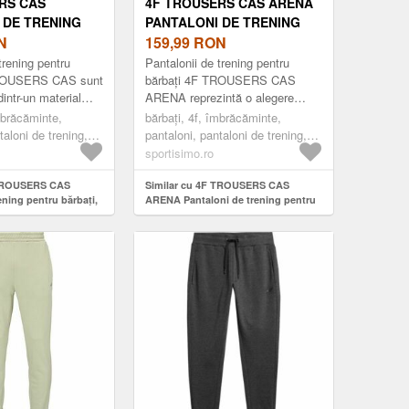
RS CAS
4F TROUSERS CAS ARENA
 DE TRENING
PANTALONI DE TRENING
BAȚI, GRI,
N
PENTRU BĂRBAȚI, NEGRU,
159,99
RON
MĂRIME
trening pentru
Pantalonii de trening pentru
TROUSERS CAS sunt
bărbați 4F TROUSERS CAS
dintr-un material
ARENA reprezintă o alegere
e oferă căldură pe
modernă pentru activitățile
mbrăcăminte,
bărbați, 4f, îmbrăcăminte,
 timp ce in...
cotidiene și activitățile de
taloni de trening,
pantaloni, pantaloni de trening,
agrement. ...
fashion, negru
sportisimo.ro
 TROUSERS CAS
Similar cu 4F TROUSERS CAS
ening pentru bărbați,
ARENA Pantaloni de trening pentru
bărbați, negru, mărime