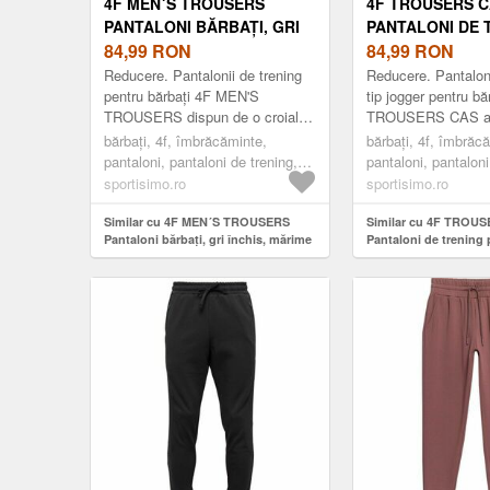
4F MEN´S TROUSERS
4F TROUSERS 
PANTALONI BĂRBAȚI, GRI
PANTALONI DE 
ÎNCHIS, MĂRIME
84,99
RON
PENTRU BĂRBAȚI
84,99
RON
MĂRIME
Reducere. Pantalonii de trening
Reducere. Pantaloni
pentru bărbați 4F MEN'S
tip jogger pentru bă
TROUSERS dispun de o croială
TROUSERS CAS au
de tip jogger și sunt confecționați
confecționați dintr-
bărbați, 4f, îmbrăcăminte,
bărbați, 4f, îmbrăc
din tricot moale, cu un efect acid
tricotată plăcută la
pantaloni, pantaloni de trening,
pantaloni, pantaloni
w...
periaj pe ...
fashion, gri închis
fashion, kaki
sportisimo.ro
sportisimo.ro
Similar cu 4F MEN´S TROUSERS
Similar cu 4F TROU
Pantaloni bărbați, gri închis, mărime
Pantaloni de trening 
kaki, mărime