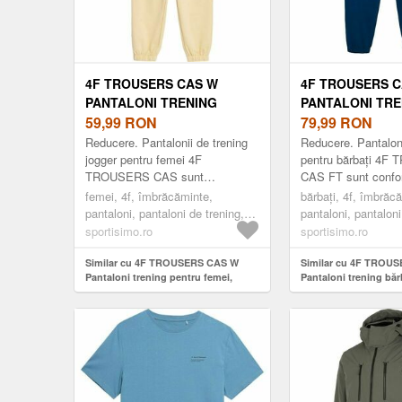
4F TROUSERS CAS W
4F TROUSERS C
PANTALONI TRENING
PANTALONI TRE
PENTRU FEMEI, GALBEN,
59,99
RON
BĂRBAȚI, ALBA
79,99
RON
MĂRIME
ÎNCHIS, MĂRIME
Reducere. Pantalonii de trening
Reducere. Pantaloni
jogger pentru femei 4F
pentru bărbați 4
TROUSERS CAS sunt
CAS FT sunt confor
confecționați din tricot French
personificat. Datorit
femei, 4f, îmbrăcăminte,
bărbați, 4f, îmbrăc
terry din bumbac moale, fără
minimalist, pot fi pu
pantaloni, pantaloni de trening,
pantaloni, pantaloni
căptușeală. Au crac dre...
serviciu, la p...
fashion, galben
fashion, albastru în
sportisimo.ro
sportisimo.ro
Similar cu 4F TROUSERS CAS W
Similar cu 4F TROU
Pantaloni trening pentru femei,
Pantaloni trening băr
galben, mărime
închis, mărime