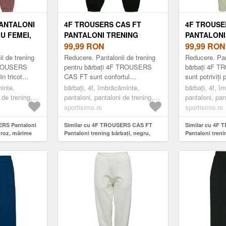
ANTALONI
4F TROUSERS CAS FT
4F TROUSE
U FEMEI,
PANTALONI TRENING
PANTALONI
BĂRBAȚI, NEGRU, MĂRIME
99,99
RON
BĂRBAȚI, K
99,99
RON
i de trening
Reducere. Pantalonii de trening
Reducere. Pan
TROUSERS
pentru bărbați 4F TROUSERS
bărbați 4F 
in tricot
CAS FT sunt confortul
sunt potriviți
n conținut
personificat. Datorită stilului
activități. Sun
inte,
bărbați, 4f, îmbrăcăminte,
bărbați, 4f, î
Au crac drept,
minimalist, pot fi purtați la
practici. Au f
 de trening,
pantaloni, pantaloni de trening,
pantaloni, pan
serviciu, la p...
acti...
fashion, negru
fashion, kaki
sportisimo.ro
sportisimo.ro
ERS Pantaloni
Similar cu 4F TROUSERS CAS FT
Similar cu 4F
 roz, mărime
Pantaloni trening bărbați, negru,
Pantaloni trenin
mărime
mărime