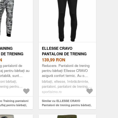
AINING
ELLESSE CRAVO
 DE TRENING
PANTALONI DE TRENING
 PENTRU
N
PENTRU BĂRBAȚI, NEGRU,
139,99
RON
METRO URBAN
MĂRIME
ng pantalonii de
Reducere. Pantalonii de trening
aj pentru bărbați au
pentru bărbați Ellesse CRAVO
ortabilă, sunt
asigură confort termic. Au o
liester. Se strâng
croială clasică, cu talie elastică
loni bărbați,
bărbați, ellesse, îmbrăcăminte,
șnur...
ce poate fi ajustată cu ușurință...
rening pentru
pantaloni, pantaloni de trening,
fashion, negru
sportisimo.ro
tec Training pantaloni
Similar cu ELLESSE CRAVO
flaj pentru bărbați,
Pantaloni de trening pentru bărbați,
negru, mărime