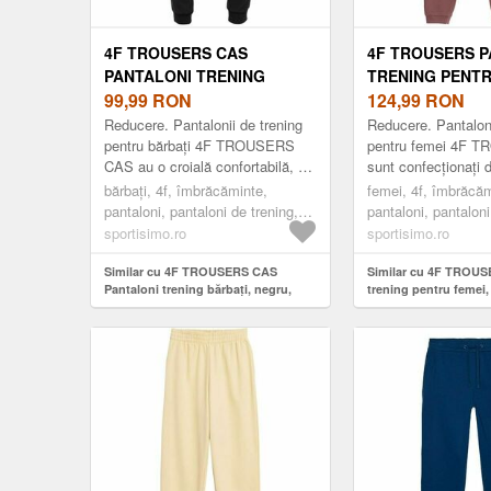
4F TROUSERS CAS
4F TROUSERS P
PANTALONI TRENING
TRENING PENTR
BĂRBAȚI, NEGRU, MĂRIME
99,99
RON
ROZ, MĂRIME
124,99
RON
Reducere. Pantalonii de trening
Reducere. Pantaloni
pentru bărbați 4F TROUSERS
pentru femei 4F 
CAS au o croială confortabilă, se
sunt confecționați d
mulează perfect și nu
moale, periat, cu u
bărbați, 4f, îmbrăcăminte,
femei, 4f, îmbrăcăm
restricționează mișcările.
ridicat de bumbac. 
pantaloni, pantaloni de trening,
pantaloni, pantaloni
Materialul mai ...
cu o b...
fashion, negru
fashion, roz
sportisimo.ro
sportisimo.ro
Similar cu 4F TROUSERS CAS
Similar cu 4F TROUS
Pantaloni trening bărbați, negru,
trening pentru femei,
mărime