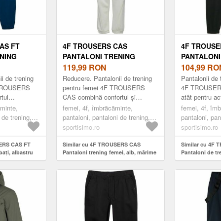
AS FT
4F TROUSERS CAS
4F TROUSE
NING
PANTALONI TRENING
PANTALONI
STRU
FEMEI, ALB, MĂRIME
119,99
RON
FEMEI, NE
104,99
RO
i de trening
Reducere. Pantalonii de trening
Pantalonii de 
F TROUSERS
pentru femei 4F TROUSERS
4F TROUSERS
tul
CAS combină confortul și
atât pentru act
ă stilului
caracterul practic pentru activități
și activități s
ăminte,
femei, 4f, îmbrăcăminte,
femei, 4f, îm
rtați la
de timp liber și relaxare.
regular car...
 de trening,
pantaloni, pantaloni de trening,
pantaloni, pan
Materialul ...
chis
fashion, alb
fashion, negr
sportisimo.ro
sportisimo.ro
SERS CAS FT
Similar cu 4F TROUSERS CAS
Similar cu 4F
bați, albastru
Pantaloni trening femei, alb, mărime
Pantaloni de tr
mărime