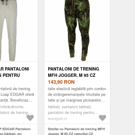
R PANTALONI
PANTALONI DE TRENING
G PENTRU
MFH JOGGER, M 95 CZ
RI, MĂRIME
CAMUFLAJ CZ
143,90
RON
talonii de trening
talie elastică reglabilă prin cordon
ți Loap EDGAR oferă
de strângeremanșete tricotate pe
ganță. Beneficiază
talie și pe marginea picioarelor2
 de poliester și
buzunare pentru pantaloni1
 îmbrăcăminte,
bărbați, pantaloni bărbați,
sigură confort
buzunar la șold ...
taloni de trening,
pantaloni de trening pentru
bărbați
waragod.ro
AP EDGAR Pantaloni
Similar cu Pantaloni de trening MFH
u bărbați, gri,
Jogger, M 95 CZ camuflaj CZ