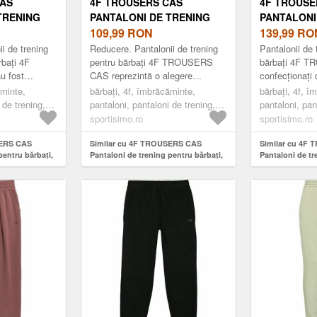
CAS
4F TROUSERS CAS
4F TROUSE
TRENING
PANTALONI DE TRENING
PANTALONI
, KAKI,
PENTRU BĂRBAȚI, NEGRU,
109,99
RON
PENTRU BĂR
139,99
RO
MĂRIME
MĂRIME
i de trening
Reducere. Pantalonii de trening
Pantalonii de 
rbați 4F
pentru bărbați 4F TROUSERS
bărbați 4F 
 fost
CAS reprezintă o alegere
confecționați 
o țesătură
modernă pentru activități zilnice
mai gros, car
ăminte,
bărbați, 4f, îmbrăcăminte,
bărbați, 4f, î
 atingere, cu
și activități recreative. Datorită
vreme rece, în
 de trening,
pantaloni, pantaloni de trening,
pantaloni, pan
tali...
fashion, negru
fashion, gri
sportisimo.ro
sportisimo.ro
SERS CAS
Similar cu 4F TROUSERS CAS
Similar cu 4F
pentru bărbați,
Pantaloni de trening pentru bărbați,
Pantaloni de tr
negru, mărime
gri, mărime