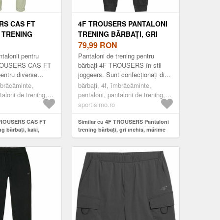
RS CAS FT
4F TROUSERS PANTALONI
 TRENING
TRENING BĂRBAȚI, GRI
AKI, MĂRIME
ÎNCHIS, MĂRIME
79,99
RON
talonii pentru
Pantaloni de trening pentru
TROUSERS CAS FT
bărbați 4F TROUSERS în stil
 pentru diverse
joggeers. Sunt confecționați din
t confortabili și
material tricotat moale cu un
mbrăcăminte,
bărbați, 4f, îmbrăcăminte,
ost concepuți pentru
conținut ridicat de bumbac. ...
taloni de trening,
pantaloni, pantaloni de trening,
fashion, gri închis
sportisimo.ro
 TROUSERS CAS FT
Similar cu 4F TROUSERS Pantaloni
g bărbați, kaki,
trening bărbați, gri închis, mărime