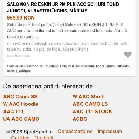
SALOMON RC ESKIN JR PM PLK ACC SCHIURI FOND
JUNIORI, ALBASTRU ÎNCHIS, MĂRIME
659,99
RON
Setul de schi fond pentru juniori Salomon RC eSKIN JR PM PLK
ACC permite tinerilor schiori să experimenteze stilul clasic fără a fi
nevoie de cerui...
unisex, femei, bărbați, salomon, sporturi, schi fond, schiuri de fond,
talpă cu solzi, cu piei de focă, albastru închis
sportisimo.ro
Similar cu Salomon RC eSKIN JR PM PLK ACC Schiuri fond juniori, albastru
închis, mărime
De asemenea poti fi interesat de
ABC Camo SS
W AAC Short
W AAC Hoodie
ABC CAMO LS
AAC T11
AAC T11 STOCK
UA ABC CAMO
ACBC
Contacteaza-ne
Impressum
© 2026 SportSport.ro
Cookies
Tendinţă