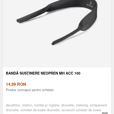
BANDĂ SUSȚINERE NEOPREN MH ACC 100
14,99
RON
Produs conceput pentru ochelari.
decathlon, triatlon, nutriție și îngrijire, drumetie, trekking, echipament
drumetie, ochelari de soare drumeție, accesorii ochelari de soare