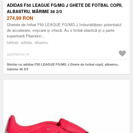
ADIDAS F50 LEAGUE FG/MG J GHETE DE FOTBAL COPII,
ALBASTRU, MĂRIME 36 2/3
274,99
RON
Ghetele de fotbal F50 LEAGUE FG/MG J îmbunătățesc potențialul
de accelerare, mișcare și viteză. Au o limbă elastică și o parte
superioară Fiberskin...
bărbați, adidas, albastru
sportisimo.ro
Similar cu adidas F50 LEAGUE FG/MG J Ghete de fotbal copii, albastru,
mărime 36 2/3