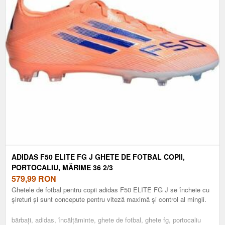
ADIDAS F50 ELITE FG J GHETE DE FOTBAL COPII,
PORTOCALIU, MĂRIME 36 2/3
579,99
RON
Ghetele de fotbal pentru copii adidas F50 ELITE FG J se încheie cu
șireturi și sunt concepute pentru viteză maximă și control al mingii.
bărbați, adidas, încălțăminte, ghete de fotbal, ghete fg, portocaliu