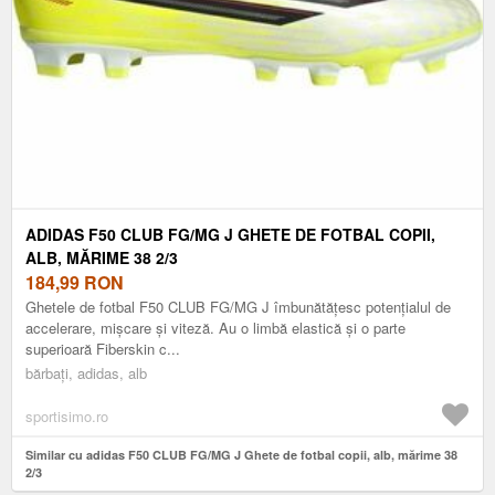
ADIDAS F50 CLUB FG/MG J GHETE DE FOTBAL COPII,
ALB, MĂRIME 38 2/3
184,99
RON
Ghetele de fotbal F50 CLUB FG/MG J îmbunătățesc potențialul de
accelerare, mișcare și viteză. Au o limbă elastică și o parte
superioară Fiberskin c...
bărbați, adidas, alb
sportisimo.ro
Similar cu adidas F50 CLUB FG/MG J Ghete de fotbal copii, alb, mărime 38
2/3