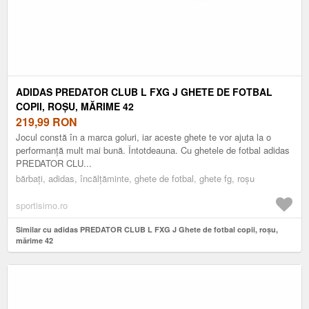
ADIDAS PREDATOR CLUB L FXG J GHETE DE FOTBAL
COPII, ROȘU, MĂRIME 42
219,99
RON
Jocul constă în a marca goluri, iar aceste ghete te vor ajuta la o
performanță mult mai bună. Întotdeauna. Cu ghetele de fotbal adidas
PREDATOR CLU...
bărbați, adidas, încălțăminte, ghete de fotbal, ghete fg, roșu
sportisimo.ro
Similar cu adidas PREDATOR CLUB L FXG J Ghete de fotbal copii, roșu,
mărime 42