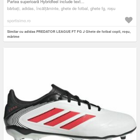
Partea superioară Hybridfeel include text...
bărbați, adidas, încălțăminte, ghete de fotbal, ghete fg, roșu
sportisimo.ro
Similar cu adidas PREDATOR LEAGUE FT FG J Ghete de fotbal copii, roșu,
mărime