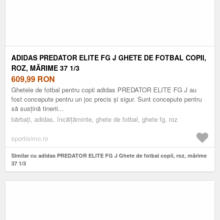
ADIDAS PREDATOR ELITE FG J GHETE DE FOTBAL COPII,
ROZ, MĂRIME 37 1/3
609,99
RON
Ghetele de fotbal pentru copii adidas PREDATOR ELITE FG J au
fost concepute pentru un joc precis și sigur. Sunt concepute pentru
să susțină tinerii...
bărbați, adidas, încălțăminte, ghete de fotbal, ghete fg, roz
sportisimo.ro
Similar cu adidas PREDATOR ELITE FG J Ghete de fotbal copii, roz, mărime
37 1/3