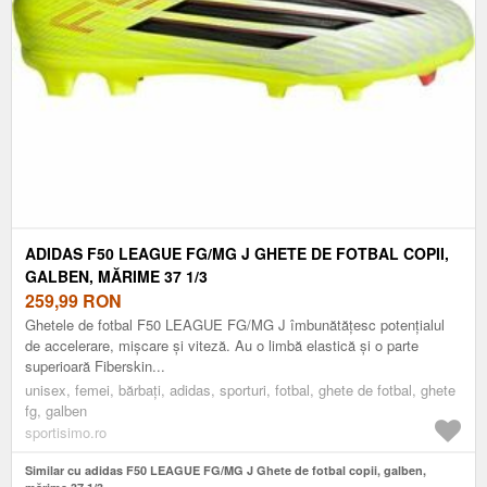
ADIDAS F50 LEAGUE FG/MG J GHETE DE FOTBAL COPII,
GALBEN, MĂRIME 37 1/3
259,99
RON
Ghetele de fotbal F50 LEAGUE FG/MG J îmbunătățesc potențialul
de accelerare, mișcare și viteză. Au o limbă elastică și o parte
superioară Fiberskin...
unisex, femei, bărbați, adidas, sporturi, fotbal, ghete de fotbal, ghete
fg, galben
sportisimo.ro
Similar cu adidas F50 LEAGUE FG/MG J Ghete de fotbal copii, galben,