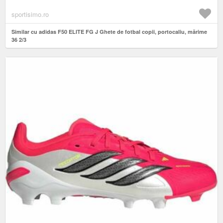
sportisimo.ro
Similar cu adidas F50 ELITE FG J Ghete de fotbal copii, portocaliu, mărime
36 2/3