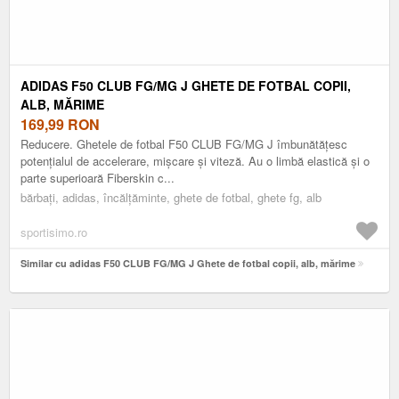
ADIDAS F50 CLUB FG/MG J GHETE DE FOTBAL COPII,
ALB, MĂRIME
169,99
RON
Reducere. Ghetele de fotbal F50 CLUB FG/MG J îmbunătățesc
potențialul de accelerare, mișcare și viteză. Au o limbă elastică și o
parte superioară Fiberskin c...
bărbați, adidas, încălțăminte, ghete de fotbal, ghete fg, alb
sportisimo.ro
Similar cu adidas F50 CLUB FG/MG J Ghete de fotbal copii, alb, mărime