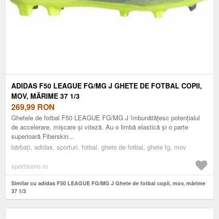
ADIDAS F50 LEAGUE FG/MG J GHETE DE FOTBAL COPII,
MOV, MĂRIME 37 1/3
269,99
RON
Ghetele de fotbal F50 LEAGUE FG/MG J îmbunătățesc potențialul
de accelerare, mișcare și viteză. Au o limbă elastică și o parte
superioară Fiberskin...
bărbați, adidas, sporturi, fotbal, ghete de fotbal, ghete fg, mov
sportisimo.ro
Similar cu adidas F50 LEAGUE FG/MG J Ghete de fotbal copii, mov, mărime
37 1/3