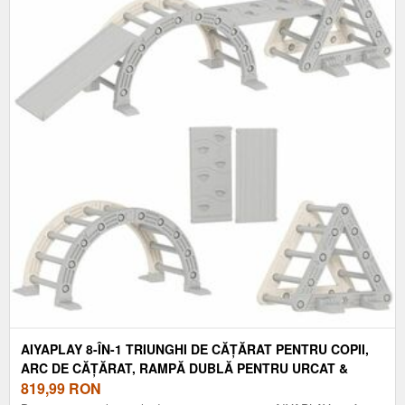
AIYAPLAY 8-ÎN-1 TRIUNGHI DE CĂȚĂRAT PENTRU COPII,
ARC DE CĂȚĂRAT, RAMPĂ DUBLĂ PENTRU URCAT &
ALUNECAT, 279 X 80 X 69 CM, GRI | AOSOM ROMANIA
819,99
RON