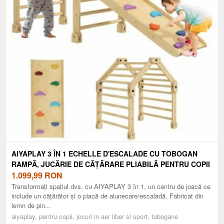
AIYAPLAY 3 ÎN 1 ECHELLE D'ESCALADE CU TOBOGAN
RAMPĂ, JUCĂRIE DE CĂȚĂRARE PLIABILĂ PENTRU COPII
18-48 LUNI ÎNCĂRCARE 50 KG | AOSOM ROMANIA
1.099,99
RON
Transformați spațiul dvs. cu AIYAPLAY 3 în 1, un centru de joacă ce
include un cățărător și o placă de alunecare/escaladă. Fabricat din
lemn de pin...
aiyaplay, pentru copii, jocuri in aer liber si sport, tobogane