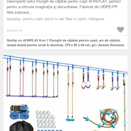
Descoperiți setul triunghi de cățărat pentru copii AIYAPLAY, perfect
pentru a stimula imaginația și dezvoltarea. Fabricat din HDPE/PP
fără substanț...
aiyaplay, pentru copii, jocuri in aer liber si sport, tobogane
aosom.ro
Similar cu AIYAPLAY 8-în-1 Triunghi de cățărat pentru copii, arc de cățărat,
rampă dublă pentru urcat & alunecat, 279 x 80 x 69 cm, gri | Aosom Romania