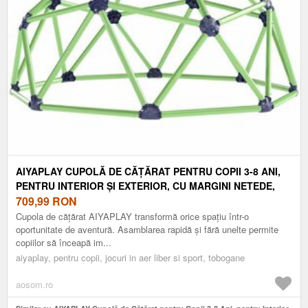
AIYAPLAY CUPOLĂ DE CĂȚĂRAT PENTRU COPII 3-8 ANI,
PENTRU INTERIOR ȘI EXTERIOR, CU MARGINI NETEDE,
DIN PLASTIC, 182, 5X182, 5X119 CM, VERDE ȘI VIOLET |
709,99
RON
AOSOM ROMANIA
Cupola de cățărat AIYAPLAY transformă orice spațiu într-o
oportunitate de aventură. Asamblarea rapidă și fără unelte permite
copiilor să înceapă im...
aiyaplay, pentru copii, jocuri in aer liber si sport, tobogane
aosom.ro