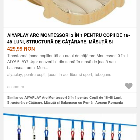
AIYAPLAY ARC MONTESSORI 3 ÎN 1 PENTRU COPII DE 18-
48 LUNI, STRUCTURĂ DE CĂȚĂRARE, MĂSUȚĂ ȘI
BALANSOAR CU PERNĂ | AOSOM ROMANIA
429,99
RON
Transformă joaca copiilor tăi cu arcul de cățărare Montessori 3-în-1
AIYAPLAY! Ușor convertibil din scară în masă de joacă sau
balansoar, arcul Mon...
aiyaplay, pentru copii, jocuri in aer liber si sport, tobogane
aosom.ro
Similar cu AIYAPLAY Arc Montessori 3 în 1 pentru Copii de 18-48 Luni,
Structură de Cățărare, Măsuță și Balansoar cu Pernă | Aosom Romania