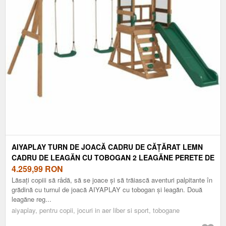
AIYAPLAY TURN DE JOACĂ CADRU DE CĂȚĂRAT LEMN
CADRU DE LEAGĂN CU TOBOGAN 2 LEAGĂNE PERETE DE
CĂȚĂRAT PENTRU 3-8 ANI 315X284X233 CM VERDE |
4.259,99
RON
AOSOM ROMANIA
Lăsați copiii să râdă, să se joace și să trăiască aventuri palpitante în
grădină cu turnul de joacă AIYAPLAY cu tobogan și leagăn. Două
leagăne reg...
aiyaplay, pentru copii, jocuri in aer liber si sport, tobogane