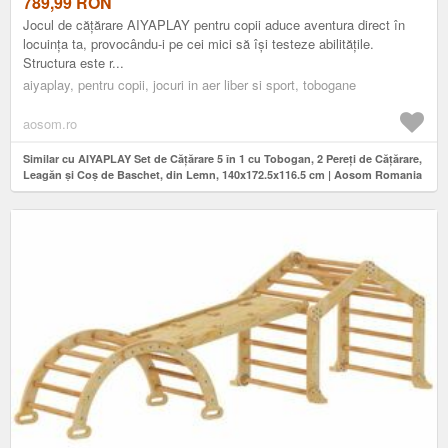
LEMN, 140X172.5X116.5 CM | AOSOM ROMANIA
789,99
RON
Jocul de cățărare AIYAPLAY pentru copii aduce aventura direct în
locuința ta, provocându-i pe cei mici să își testeze abilitățile.
Structura este r...
aiyaplay, pentru copii, jocuri in aer liber si sport, tobogane
aosom.ro
Similar cu AIYAPLAY Set de Cățărare 5 în 1 cu Tobogan, 2 Pereți de Cățărare,
Leagăn și Coș de Baschet, din Lemn, 140x172.5x116.5 cm | Aosom Romania