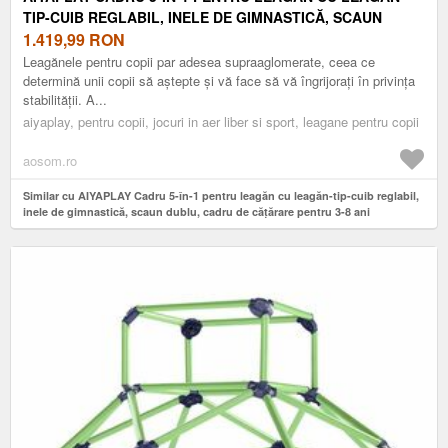
TIP-CUIB REGLABIL, INELE DE GIMNASTICĂ, SCAUN
DUBLU, CADRU DE CĂȚĂRARE PENTRU 3-8 ANI
1.419,99
RON
440X175X203 CM | AOSOM ROMANIA
Leagănele pentru copii par adesea supraaglomerate, ceea ce
determină unii copii să aștepte și vă face să vă îngrijorați în privința
stabilității. A...
aiyaplay, pentru copii, jocuri in aer liber si sport, leagane pentru copii
aosom.ro
Similar cu AIYAPLAY Cadru 5-în-1 pentru leagăn cu leagăn-tip-cuib reglabil,
inele de gimnastică, scaun dublu, cadru de cățărare pentru 3-8 ani
440x175x203 cm | Aosom Romania