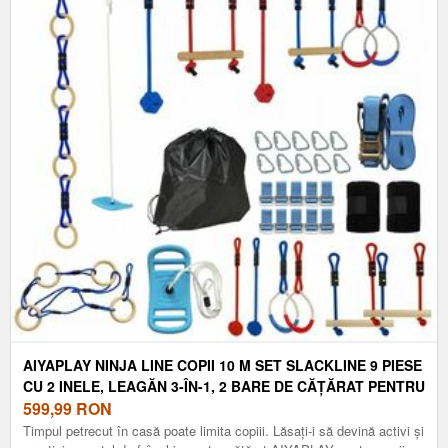
AIYAPLAY NINJA LINE COPII 10 M SET SLACKLINE 9 PIESE
CU 2 INELE, LEAGĂN 3-ÎN-1, 2 BARE DE CĂȚĂRAT PENTRU
3-8 ANI MULTICOLOR | AOSOM ROMANIA
599,99
RON
Timpul petrecut în casă poate limita copiii. Lăsați-i să devină activi și