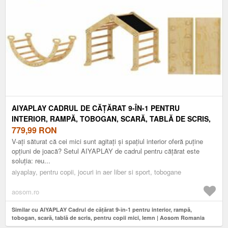
AIYAPLAY CADRUL DE CĂȚĂRAT 9-ÎN-1 PENTRU
INTERIOR, RAMPĂ, TOBOGAN, SCARĂ, TABLĂ DE SCRIS,
PENTRU COPII MICI, LEMN | AOSOM ROMANIA
779,99
RON
V-ați săturat că cei mici sunt agitați și spațiul interior oferă puține
opțiuni de joacă? Setul AIYAPLAY de cadrul pentru cățărat este
soluția: reu...
aiyaplay, pentru copii, jocuri in aer liber si sport, tobogane
aosom.ro
Similar cu AIYAPLAY Cadrul de cățărat 9-în-1 pentru interior, rampă,
tobogan, scară, tablă de scris, pentru copii mici, lemn | Aosom Romania