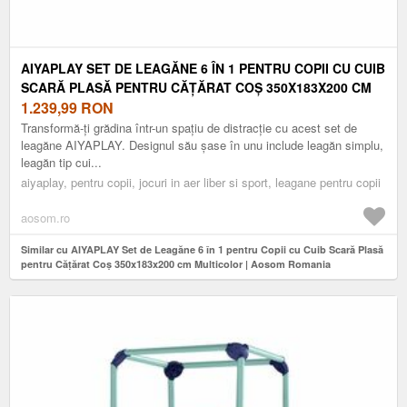
AIYAPLAY SET DE LEAGĂNE 6 ÎN 1 PENTRU COPII CU CUIB
SCARĂ PLASĂ PENTRU CĂȚĂRAT COȘ 350X183X200 CM
MULTICOLOR | AOSOM ROMANIA
1.239,99
RON
Transformă-ți grădina într-un spațiu de distracție cu acest set de
leagăne AIYAPLAY. Designul său șase în unu include leagăn simplu,
leagăn tip cui...
aiyaplay, pentru copii, jocuri in aer liber si sport, leagane pentru copii
aosom.ro
Similar cu AIYAPLAY Set de Leagăne 6 în 1 pentru Copii cu Cuib Scară Plasă
pentru Cățărat Coș 350x183x200 cm Multicolor | Aosom Romania