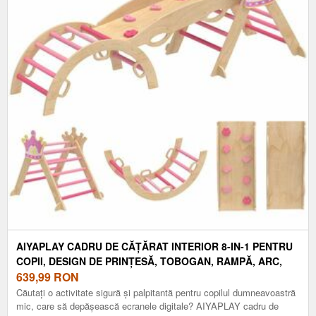
AIYAPLAY CADRU DE CĂȚĂRAT INTERIOR 8-IN-1 PENTRU
COPII, DESIGN DE PRINȚESĂ, TOBOGAN, RAMPĂ, ARC,
LEMN | AOSOM ROMANIA
639,99
RON
Căutați o activitate sigură și palpitantă pentru copilul dumneavoastră
mic, care să depășească ecranele digitale? AIYAPLAY cadru de