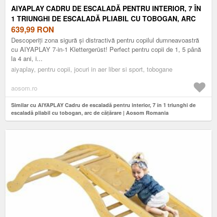
AIYAPLAY CADRU DE ESCALADĂ PENTRU INTERIOR, 7 ÎN
1 TRIUNGHI DE ESCALADĂ PLIABIL CU TOBOGAN, ARC
DE CĂȚĂRARE | AOSOM ROMANIA
639,99
RON
Descoperiți zona sigură și distractivă pentru copilul dumneavoastră
cu AIYAPLAY 7-in-1 Klettergerüst! Perfect pentru copii de 1, 5 până
la 4 ani, i...
aiyaplay, pentru copii, jocuri in aer liber si sport, tobogane
aosom.ro
Similar cu AIYAPLAY Cadru de escaladă pentru interior, 7 în 1 triunghi de
escaladă pliabil cu tobogan, arc de cățărare | Aosom Romania