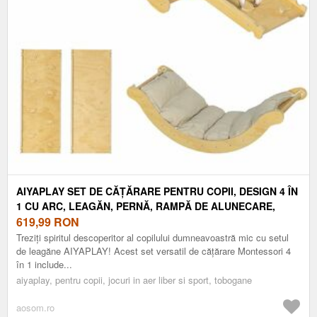
AIYAPLAY SET DE CĂȚĂRARE PENTRU COPII, DESIGN 4 ÎN
1 CU ARC, LEAGĂN, PERNĂ, RAMPĂ DE ALUNECARE,
PENTRU INTERIOR, LEMN | AOSOM ROMANIA
619,99
RON
Treziți spiritul descoperitor al copilului dumneavoastră mic cu setul
de leagăne AIYAPLAY! Acest set versatil de cățărare Montessori 4
în 1 include...
aiyaplay, pentru copii, jocuri in aer liber si sport, tobogane
aosom.ro