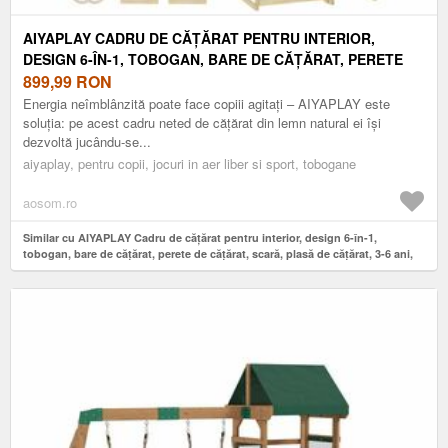
AIYAPLAY CADRU DE CĂȚĂRAT PENTRU INTERIOR,
DESIGN 6-ÎN-1, TOBOGAN, BARE DE CĂȚĂRAT, PERETE
DE CĂȚĂRAT, SCARĂ, PLASĂ DE CĂȚĂRAT, 3-6 ANI, LEMN
899,99
RON
| AOSOM ROMANIA
Energia neîmblânzită poate face copiii agitați – AIYAPLAY este
soluția: pe acest cadru neted de cățărat din lemn natural ei își
dezvoltă jucându-se...
aiyaplay, pentru copii, jocuri in aer liber si sport, tobogane
aosom.ro
Similar cu AIYAPLAY Cadru de cățărat pentru interior, design 6-în-1,
tobogan, bare de cățărat, perete de cățărat, scară, plasă de cățărat, 3-6 ani,
lemn | Aosom Romania