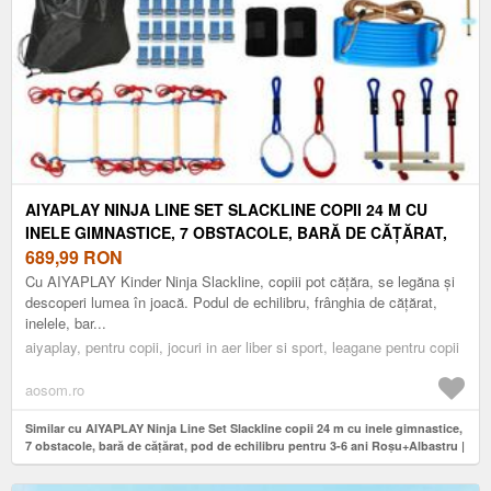
AIYAPLAY NINJA LINE SET SLACKLINE COPII 24 M CU
INELE GIMNASTICE, 7 OBSTACOLE, BARĂ DE CĂȚĂRAT,
POD DE ECHILIBRU PENTRU 3-6 ANI ROȘU+ALBASTRU |
689,99
RON
AOSOM ROMANIA
Cu AIYAPLAY Kinder Ninja Slackline, copiii pot cățăra, se legăna și
descoperi lumea în joacă. Podul de echilibru, frânghia de cățărat,
inelele, bar...
aiyaplay, pentru copii, jocuri in aer liber si sport, leagane pentru copii
aosom.ro
Similar cu AIYAPLAY Ninja Line Set Slackline copii 24 m cu inele gimnastice,
7 obstacole, bară de cățărat, pod de echilibru pentru 3-6 ani Roșu+Albastru |
Aosom Romania