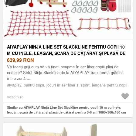
AIYAPLAY NINJA LINE SET SLACKLINE PENTRU COPII 10
M CU INELE, LEAGĂN, SCARĂ DE CĂȚĂRAT ȘI PLASĂ DE
CĂȚĂRAT PENTRU 3-6 ANI 1000X300X180 CM ROȘU |
639,99
RON
AOSOM ROMANIA
Vă faceți griji cum să vă țineți ocupate în aer liber copiii plini de
energie? Setul Ninja-Slackline de la AIYAPLAY transformă grădina
într-o zonă ...
aiyaplay, pentru copii, jocuri in aer liber si sport, leagane pentru copii
aosom.ro
Similar cu AIYAPLAY Ninja Line Set Slackline pentru copii 10 m cu inele,
leagăn, scară de cățărat și plasă de cățărat pentru 3-6 ani 1000x300x180 cm
Roșu | Aosom Romania