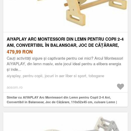
AIYAPLAY ARC MONTESSORI DIN LEMN PENTRU COPII 2-4
ANI, CONVERTIBIL ÎN BALANSOAR, JOC DE CĂȚĂRARE,
110X52X45 CM, CULOARE LEMN | AOSOM ROMANIA
479,99
RON
Cauți activități sigure și captivante pentru cei mici? Arcul Montessori
AIYAPLAY, din lemn masiv, este jocul ideal pentru a elibera energia
și inde...
aiyaplay, pentru copii, jocuri in aer liber si sport, tobogane
aosom.ro
Similar cu AIYAPLAY Arc Montessori din Lemn pentru Copii 2-4 Ani,
Convertibil în Balansoar, Joc de Cățărare, 110x52x45 cm, culoare Lemn |
Aosom Romania