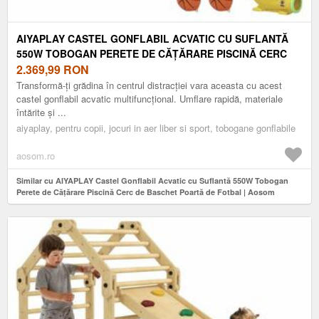
AIYAPLAY CASTEL GONFLABIL ACVATIC CU SUFLANTĂ
550W TOBOGAN PERETE DE CĂȚĂRARE PISCINĂ CERC
DE BASCHET POARTĂ DE FOTBAL | AOSOM ROMANIA
2.369,99
RON
Transformă-ți grădina în centrul distracției vara aceasta cu acest
castel gonflabil acvatic multifuncțional. Umflare rapidă, materiale
întărite și ...
aiyaplay, pentru copii, jocuri in aer liber si sport, tobogane gonflabile
aosom.ro
Similar cu AIYAPLAY Castel Gonflabil Acvatic cu Suflantă 550W Tobogan
Perete de Cățărare Piscină Cerc de Baschet Poartă de Fotbal | Aosom
Romania