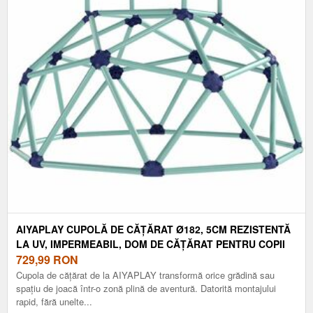
AIYAPLAY CUPOLĂ DE CĂȚĂRAT Ø182, 5CM REZISTENTĂ
LA UV, IMPERMEABIL, DOM DE CĂȚĂRAT PENTRU COPII
PÂNĂ LA 90 KG, PENTRU 3-8 ANI, PLASTIC ALBASTRU |
729,99
RON
AOSOM ROMANIA
Cupola de cățărat de la AIYAPLAY transformă orice grădină sau
spațiu de joacă într-o zonă plină de aventură. Datorită montajului
rapid, fără unelte...