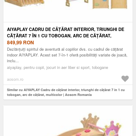
AIYAPLAY CADRU DE CĂȚĂRAT INTERIOR, TRIUNGHI DE
CĂȚĂRAT 7 ÎN 1 CU TOBOGAN, ARC DE CĂȚĂRAT,
MULTICOLOR | AOSOM ROMANIA
849,99
RON
Dezlănțuiți spiritul de aventură al copiilor dvs. cu cadrul de cățărat
indoor AIYAPLAY. Acest set 7-în-1 oferă posibilități variate de joacă,
inclu...
aiyaplay, pentru copii, jocuri in aer liber si sport, tobogane
aosom.ro
Similar cu AIYAPLAY Cadru de cățărat interior, triunghi de cățărat 7 în 1 cu
tobogan, arc de cățărat, multicolor | Aosom Romania