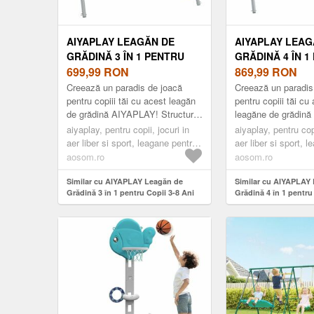
AIYAPLAY LEAGĂN DE
AIYAPLAY LEAG
GRĂDINĂ 3 ÎN 1 PENTRU
GRĂDINĂ 4 ÎN 1
COPII 3-8 ANI CU COȘ DE
699,99
RON
COPII CU COȘ 
869,99
RON
BASCHET ȘI POARTĂ DE
ȘI POARTĂ DE 
Creează un paradis de joacă
Creează un paradis
FOTBAL, 238X180X182 CM,
215X180X182 CM
pentru copiii tăi cu acest leagăn
pentru copiii tăi cu
de grădină AIYAPLAY! Structura
leagăne de grădin
VERDE | AOSOM ROMANIA
AOSOM ROMAN
oferă un design versatil 3 în 1 cu
Structura oferă un d
aiyaplay, pentru copii, jocuri in
aiyaplay, pentru copi
un leagăn dublu și ...
4 în 1 cu un leagăn 
aer liber si sport, leagane pentru
aer liber si sport, 
copii
copii
aosom.ro
aosom.ro
Similar cu AIYAPLAY Leagăn de
Similar cu AIYAPLAY
Grădină 3 în 1 pentru Copii 3-8 Ani
Grădină 4 în 1 pentru
cu Coș de Baschet și Poartă de
de Baschet și Poartă 
Fotbal, 238x180x182 cm, Verde |
215x180x182 cm, Ver
Aosom Romania
Romania