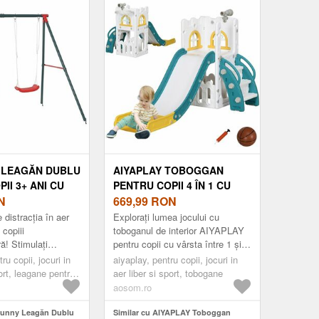
ia
Romania
 LEAGĂN DUBLU
AIYAPLAY TOBOGGAN
II 3+ ANI CU
PENTRU COPII 4 ÎN 1 CU
 DIN METAL,
N
COȘ DE BASCHET,
669,99
RON
 GRĂDINĂ CU
ESCALADĂ, TELESCOP,
 distracția în aer
Explorați lumea jocului cu
GLABILĂ, JOC
COȘ DE DEPOZITARE, ALB
 copiii
toboganul de interior AIYAPLAY
! Stimulați
pentru copii cu vârsta între 1 și 3
R, MAX 45 KG,
ȘI VERDE | AOSOM
 distracția acestora
ani. Un design 4 în 1 cu tobogan,
0 CM, VERDE ȘI
ru copii, jocuri in
ROMANIA
aiyaplay, pentru copii, jocuri in
ăn dublu
coș de baschet, tel...
port, leagane pentru
aer liber si sport, tobogane
SOM ROMANIA
aosom.ro
sunny Leagăn Dublu
Similar cu AIYAPLAY Toboggan