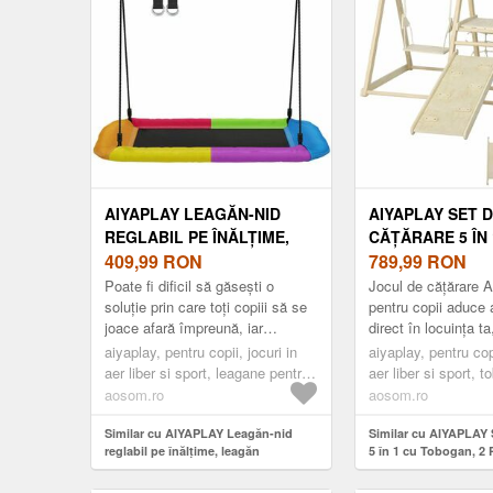
AIYAPLAY LEAGĂN-NID
AIYAPLAY SET 
REGLABIL PE ÎNĂLȚIME,
CĂȚĂRARE 5 ÎN 
LEAGĂN SUSPENDAT PÂNĂ
409,99
RON
TOBOGAN, 2 PE
789,99
RON
LA 300KG CU CORZI
CĂȚĂRARE, LEA
Poate fi dificil să găsești o
Jocul de cățărare
REGLABILE PENTRU 3-8
COȘ DE BASCHE
soluție prin care toți copiii să se
pentru copii aduce 
joace afară împreună, iar
direct în locuința t
ANI 148X77X180 CM,
LEMN, 140X172.
siguranța este importantă.
pe cei mici să își t
MULTICOLOR | AOSOM
aiyaplay, pentru copii, jocuri in
| AOSOM ROMA
aiyaplay, pentru copi
Leagănul-nid AIYAPLAY pentru...
abilitățile. Structura
aer liber si sport, leagane pentru
aer liber si sport, 
ROMANIA
copii
aosom.ro
aosom.ro
Similar cu AIYAPLAY Leagăn-nid
Similar cu AIYAPLAY 
reglabil pe înălțime, leagăn
5 în 1 cu Tobogan, 2 
suspendat până la 300kg cu corzi
Cățărare, Leagăn și 
reglabile pentru 3-8 ani 148x77x180
din Lemn, 140x172.5x