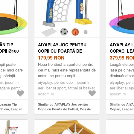
ĂN TIP
AIYAPLAY JOC PENTRU
AIYAPLAY 
PII Ø100
COPII CU POARTĂ DE
COPAC, LE
 COPAC CU
FOTBAL, COȘ DE BASCHET
179,99
RON
PENTRU CO
379,99
RO
LE ȘI
REGLABIL ȘI GAURĂ DE
FRÂNGHII R
pii poate
Noua frontieră a sportului pentru
Leagănele pen
E EXTERIOR
GOLF, 54X38, 8X60, 4-68
CURELE, J
 cei mici care
cei mai mici este reprezentată de
lasă pe cinev
i părinții
acest joc pentru copii
diminuând bu
8 ANI,
CM, MULTICOLOR | AOSOM
LIBER PENT
nță într-o
AIYAPLAY! Jocul poate fi utilizat
jocului în aer 
 KG,
i, jocuri in
ROMANIA
aiyaplay, pentru copii, jocuri in
ANI, CAPAC
aiyaplay, pentr
ces...
ca poartă de fotbal, c...
certurile și ne
leagane pentru
aer liber si sport, fotbal si basket
aer liber si s
 AOSOM
MULTICOLO
copii
aosom.ro
aosom.ro
ROMANIA
 Leagăn Tip
Similar cu AIYAPLAY Joc pentru
Similar cu AIY
100 cm, Leagăn
Copii cu Poartă de Fotbal, Coș de
Copac, Leagăn 
labile și
Baschet Reglabil și Gaură de Golf,
Copii Ø120 cm 
or pentru Copii
54x38, 8x60, 4-68 cm, Multicolor |
și Curele, Joac
00 kg,
Aosom Romania
Copii 3-8 Ani, 
Romania
Multicolor | A