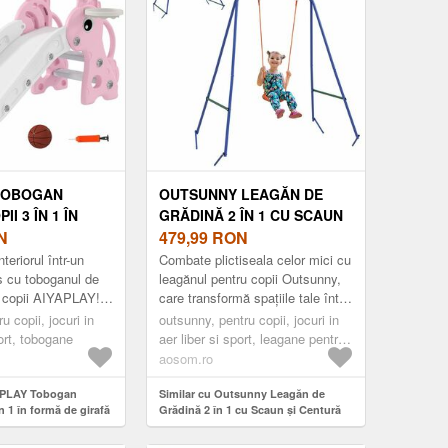
TOBOGAN
OUTSUNNY LEAGĂN DE
I 3 ÎN 1 ÎN
GRĂDINĂ 2 ÎN 1 CU SCAUN
GIRAFĂ CU COȘ
N
ȘI CENTURĂ DE
479,99
RON
T, CĂȚĂRARE ȘI
SIGURANȚĂ, COPII 6 LUNI -
teriorul într-un
Combate plictiseala celor mici cu
X 51, 5 X 52 CM,
8 ANI, 180X160X182 CM,
ș cu toboganul de
leagănul pentru copii Outsunny,
ru copii AIYAPLAY!
care transformă spațiile tale într-
OM ROMANIA
MULTICOLOR | AOSOM
rafă, tobogan, coș
un parc de distracții. Potrivit
u copii, jocuri in
ROMANIA
outsunny, pentru copii, jocuri in
curiz...
pentru cei mic...
port, tobogane
aer liber si sport, leagane pentru
copii
aosom.ro
YAPLAY Tobogan
Similar cu Outsunny Leagăn de
n 1 în formă de girafă
Grădină 2 în 1 cu Scaun și Centură
et, cățărare și
de Siguranță, Copii 6 Luni - 8 Ani,
 5 x 52 cm, roz |
180x160x182 cm, Multicolor | Aosom