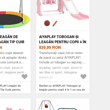
LEAGĂN DE
AIYAPLAY TOBOGAN ȘI
AGĂN TIP CUIB
LEAGĂN PENTRU COPII 4 ÎN
PII Ø120 CM CU
N
1 CU COȘ DE BASCHET,
839,99
RON
EGLABILE ȘI
TOBOGAN, LEAGĂN, 147,
tru copii deseori
Transformați casa într-un teren
OACĂ ÎN AER
5X160X107CM, ROZ |
a să aștepte rândul,
de joacă cu setul AIYAPLAY!
curia comună a
Include un tobogan cu iepuraș,
RU COPII 3-8
AOSOM ROMANIA
liber. Imaginează-ți
un leagăn, o zonă de cățărare și
ITATE 300 KG,
u copii, jocuri in
aiyaplay, pentru copii, jocuri in
răbd...
un coș de baschet, ofer...
port, leagane pentru
aer liber si sport, tobogane
R | AOSOM
aosom.ro
APLAY Leagăn de
Similar cu AIYAPLAY Tobogan și
Tip Cuib pentru
leagăn pentru copii 4 în 1 cu coș de
cu Frânghii Reglabile
baschet, tobogan, leagăn, 147,
ă în Aer Liber pentru
5x160x107cm, roz | Aosom Romania
Capacitate 300 kg,
osom Romania