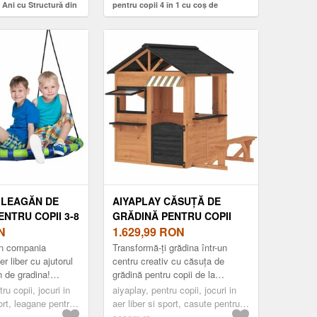
 Ani cu Structură din
pentru copii 4 în 1 cu coș de
de Grădină cu Coardă
baschet, escaladă, telescop, coș de
de Exterior, Max 45 kg,
depozitare, alb și verde | Aosom
, Verde și Roșu |
Romania
ia
 LEAGĂN DE
AIYAPLAY CĂSUȚĂ DE
NTRU COPII 3-8
GRĂDINĂ PENTRU COPII
M, FRÂNGHII
N
DIN LEMN DE BRAD,
1.629,99
RON
, ALBASTRU,
CĂSUȚĂ PENTRU EXTERIOR
 in compania
Transformă-ți grădina într-un
 MAXIMĂ |
CU BUCĂTĂRIE, 4
aer liber cu ajutorul
centru creativ cu căsuța de
n de gradina!
grădină pentru copii de la
MANIA
FERESTRE, UȘĂ PARȚIALĂ,
ului rotund ofera
AIYAPLAY. Fabricată din lemn
ru copii, jocuri in
BANCĂ, RAFT ȘI ACOPERIȘ,
aiyaplay, pentru copii, jocuri in
 copii, p...
de brad, sigură și rezistentă,
port, leagane pentru
aer liber si sport, casute pentru
PENTRU COPII 3-8 ANI,
ac...
copii