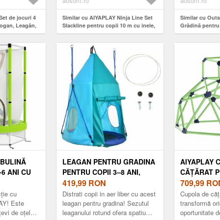
aosom.ro
aosom.ro
et de jocuri 4
Similar cu AIYAPLAY Ninja Line Set
Similar cu Out
bogan, Leagăn,
Slackline pentru copii 10 m cu inele,
Grădină pentru 
ă, Coș de
leagăn, scară de cățărat și plasă de
Ø100cm, Frângh
gn cu iepurași,
cățărat pentru 3-6 ani 1000x300x180
Albastru, Sigu
cm Roșu | Aosom Romania
Romania
MBULINĂ
LEAGAN PENTRU GRADINA
AIYAPLAY 
-6 ANI CU
PENTRU COPII 3–8 ANI,
CĂȚĂRAT P
RANȚĂ,
Ø100CM, FRANGHII
419,99
RON
8 ANI, PEN
709,99
RO
ERDE |
REGLABILE, ALBASTRU |
EXTERIOR,
cție cu
Distrati copii in aer liber cu acest
Cupola de că
IA
AOSOM ROMANIA
NETEDE, DI
AY! Este
leagan pentru gradina! Sezutul
transformă ori
evi de oțel
leaganului rotund ofera spatiu
oportunitate d
5X182, 5X1