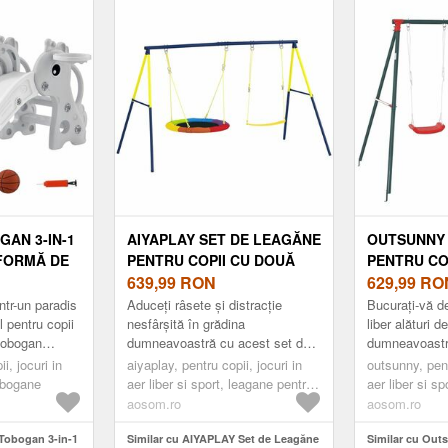
Acoperiș, pentru Copii 3-8 Ani,
Aosom Roman
Interior și Exterior, 134.5x97x150 cm,
Maro | Aosom Romania
GAN 3-IN-1
AIYAPLAY SET DE LEAGĂNE
OUTSUNNY
 FORMĂ DE
PENTRU COPII CU DOUĂ
PENTRU COP
E BASCHET,
TIPURI DE LEAGĂNE, LOC
639,99
RON
STRUCTURĂ
629,99
RO
OSOM
DE JOACĂ EXTERIOR CU
LEAGĂN DE
ntr-un paradis
Aduceți râsete și distracție
Bucurați-vă de
CORZI REGLABILE,
COARDĂ RE
 pentru copii
nesfârșită în grădina
liber alături de
tobogan
dumneavoastră cu acest set de
dumneavoastră
STRUCTURĂ DIN METAL
DE EXTERIO
opii mici în
leagăne pentru copii AIYAPLAY.
dezvoltarea și
i, jocuri in
PENTRU VÂRSTA 3-8 ANI,
aiyaplay, pentru copii, jocuri in
239X156X18
outsunny, pent
ă o ...
Structura robustă din oțel în
cu acest leag
tobogane
aer liber si sport, leagane pentru
aer liber si s
CAPACITATE 150KG,
ROȘU | AO
formă...
Outsunny...
copii
copii
aosom.ro
aosom.ro
MULTICOLOR | AOSOM
ROMANIA
Tobogan 3-in-1
Similar cu AIYAPLAY Set de Leagăne
Similar cu Out