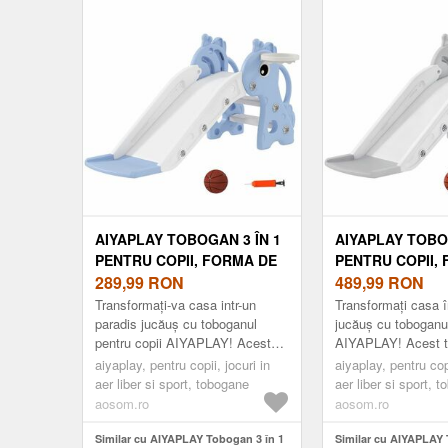
cm, multicolor | Aosom Romania
Aosom Romania
AIYAPLAY TOBOGAN 3 ÎN 1
AIYAPLAY TOBO
PENTRU COPII, FORMA DE
PENTRU COPII,
GIRAFĂ, COȘ DE BASCHET,
289,99
RON
GIRAFĂ, COȘ D
489,99
RON
MINGE, ALBASTRU |
MINGE, GRI | A
Transformați-va casa intr-un
Transformați casa î
AOSOM ROMANIA
ROMANIA
paradis jucăuș cu toboganul
jucăuș cu toboganul
pentru copii AIYAPLAY! Acest
AIYAPLAY! Acest 
tobogan încântător pentru copii în
fermecător pentru c
aiyaplay, pentru copii, jocuri in
aiyaplay, pentru copi
formă de girafă oferă o to...
formă de girafă ofer
aer liber si sport, tobogane
aer liber si sport, 
aosom.ro
aosom.ro
Similar cu AIYAPLAY Tobogan 3 în 1
Similar cu AIYAPLAY 