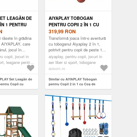
SET LEAGĂN DE
AIYAPLAY TOBOGAN
ÎN 1 PENTRU
PENTRU COPII 2 ÎN 1 CU
EAGĂN ÎN
N
COȘ DE BASCHET,
319,99
RON
INELE
TOBOGAN INTERIOR
 râsete în grădina
Transformă joaca într-o aventură
E, CADRU A DIN
PENTRU COPII 1-3 ANI,
l AIYAPLAY, care
cu toboganul Aiyaplay 2 în 1,
nul, jocul în
potrivit pentru copii de peste 1
GĂNE DUBLE
131X50X74 CM, GALBEN |
șcarea activă.
an. Cu design vesel în formă de
II, CAPACITATE
u copii, jocuri in
AOSOM ROMANIA
aiyaplay, pentru copii, jocuri in
etal rezistent...
leu, include toboga...
port, leagane pentru
aer liber si sport, tobogane
RIOR, 3-8 ANI,
aosom.ro
81 CM | AOSOM
APLAY Set Leagăn de
Similar cu AIYAPLAY Tobogan
pentru Copii cu
pentru Copii 2 în 1 cu Coș de
are, Inele Gimnastice,
Baschet, Tobogan Interior pentru
el, Leagăne Duble
Copii 1-3 ani, 131x50x74 cm, Galben
apacitate 150kg,
| Aosom Romania
ni, 285x160x181 cm |
ia