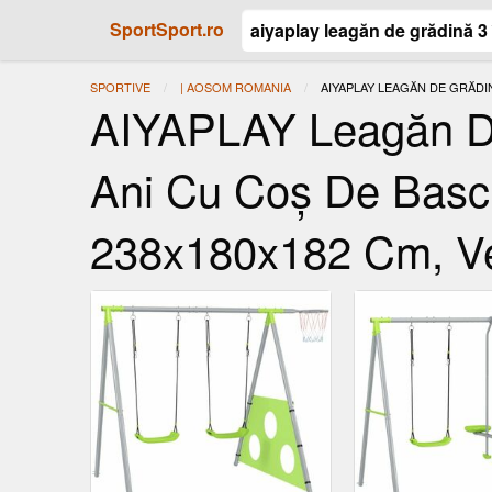
SportSport.ro
SPORTIVE
| AOSOM ROMANIA
ACTUAL:
AIYAPLAY LEAGĂN DE GRĂDIN
AIYAPLAY Leagăn De 
Ani Cu Coș De Basch
238x180x182 Cm, V