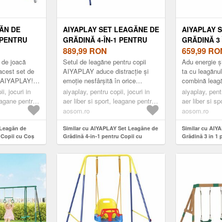
ĂN DE
AIYAPLAY SET LEAGĂNE DE
AIYAPLAY 
 PENTRU
GRĂDINĂ 4-ÎN-1 PENTRU
GRĂDINĂ 3 
DE BASCHET
COPII CU LEAGĂNE DUBLE,
889,99
RON
COPII CU L
659,99
RO
FOTBAL,
COȘ DE BASCHET, POARTĂ
PICIOARE, 
 de joacă
Setul de leagăne pentru copii
Adu energie și
, VERDE |
DE FOTBAL, CADRU
GIMNASTIC
 acest set de
AIYAPLAY aduce distracție și
ta cu leagănu
ă AIYAPLAY!
emoție nesfârșită în orice
combină leagă
IA
METALIC ÎN FORMĂ DE A,
OȚEL, LEA
esign versatil
grădină, cu o structură robustă și
picioare și mi
i, jocuri in
CAPACITATE 150 KG,
aiyaplay, pentru copii, jocuri in
PENTRU COP
aiyaplay, pentr
p...
rezistentă la rugină, pent...
Fabricat din m
leagane pentru
aer liber si sport, leagane pentru
aer liber si s
PENTRU EXTERIOR, 3-8 ANI,
150KG, EXTE
copii
copii
aosom.ro
aosom.ro
288X160X220 CM | AOSOM
285X160X1
ROMANIA
ROMANIA
 Leagăn de
Similar cu AIYAPLAY Set Leagăne de
Similar cu AIY
 Copii cu Coș
Grădină 4-în-1 pentru Copii cu
Grădină 3 în 1 
de Fotbal,
Leagăne Duble, Coș de Baschet,
Leagăn în Picio
de | Aosom
Poartă de Fotbal, Cadru Metalic în
Cadru A din Oț
Formă de A, Capacitate 150 kg,
pentru Copii, C
pentru Exterior, 3-8 Ani, 288x160x220
Exterior, 3-8 A
cm | Aosom Romania
Aosom Roman