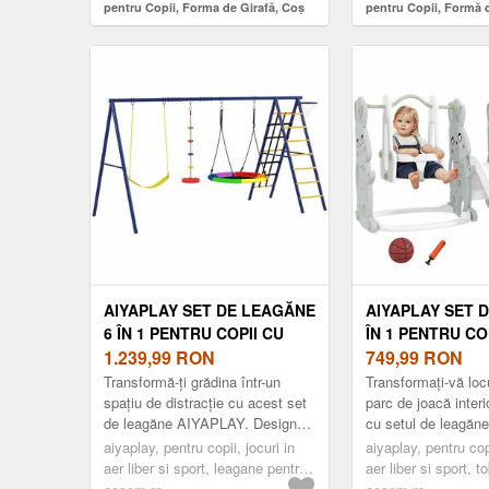
pentru Copii, Forma de Girafă, Coș
pentru Copii, Formă 
de Baschet, Minge, Albastru |
de Baschet, Minge, G
Aosom Romania
Romania
AIYAPLAY SET DE LEAGĂNE
AIYAPLAY SET D
6 ÎN 1 PENTRU COPII CU
ÎN 1 PENTRU COP
CUIB SCARĂ PLASĂ
1.239,99
RON
TOBOGAN, LEA
749,99
RON
PENTRU CĂȚĂRAT COȘ
STRUCTURĂ DE
Transformă-ți grădina într-un
Transformați-vă locu
350X183X200 CM
ESCALADĂ, COȘ
spațiu de distracție cu acest set
parc de joacă inter
de leagăne AIYAPLAY. Designul
cu setul de leagăne
MULTICOLOR | AOSOM
BASCHET, PLAS
său șase în unu include leagăn
AIYAPLAY pentru co
ROMANIA
aiyaplay, pentru copii, jocuri in
DESIGN CU IEPUR
aiyaplay, pentru copi
simplu, leagăn tip cui...
Acest set format di
aer liber si sport, leagane pentru
aer liber si sport, 
AOSOM ROMAN
copii