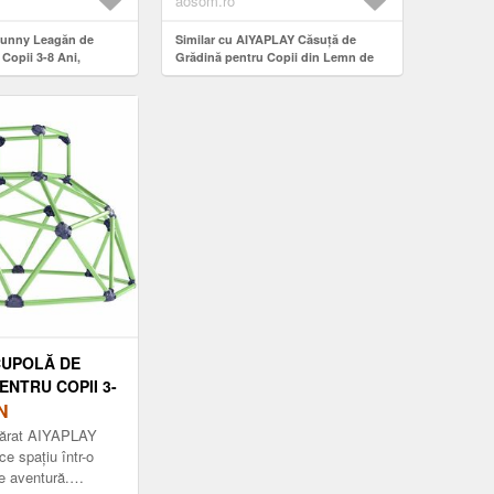
aosom.ro
171.5X146X156 CM, MARO |
AOSOM ROMANIA
sunny Leagăn de
Similar cu AIYAPLAY Căsuță de
Copii 3-8 Ani,
Grădină pentru Copii din Lemn de
ii Reglabile,
Brad, Căsuță pentru Exterior cu
ranță Maximă | Aosom
Bucătărie, 4 Ferestre, Ușă Parțială,
Bancă, Raft și Acoperiș, pentru
Copii 3-8 Ani, 171.5x146x156 cm,
Maro | Aosom Romania
CUPOLĂ DE
ENTRU COPII 3-
TRU INTERIOR ȘI
N
 CU MARGINI
țărat AIYAPLAY
N PLASTIC, 182,
ce spațiu într-o
e aventură.
19 CM, VERDE ȘI