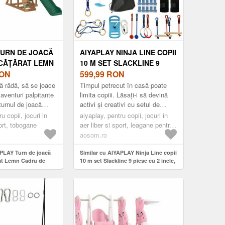
TURN DE JOACĂ
AIYAPLAY NINJA LINE COPII
CĂȚĂRAT LEMN
10 M SET SLACKLINE 9
LEAGĂN CU
ON
PIESE CU 2 INELE, LEAGĂN
599,99
RON
2 LEAGĂNE
3-ÎN-1, 2 BARE DE CĂȚĂRAT
să râdă, să se joace
Timpul petrecut în casă poate
 CĂȚĂRAT
PENTRU 3-8 ANI
 aventuri palpitante
limita copiii. Lăsați-i să devină
turnul de joacă
activi și creativi cu setul de
 ANI
MULTICOLOR | AOSOM
tobogan și leagăn.
frânghie pentru cățărat
3 CM VERDE |
u copii, jocuri in
ROMANIA
aiyaplay, pentru copii, jocuri in
reg...
AIYAPLAY pentru copii. Ninja...
port, tobogane
aer liber si sport, leagane pentru
MANIA
copii
aosom.ro
APLAY Turn de joacă
Similar cu AIYAPLAY Ninja Line copii
at Lemn Cadru de
10 m set Slackline 9 piese cu 2 inele,
gan 2 leagăne Perete
leagăn 3-în-1, 2 bare de cățărat
ru 3-8 ani
pentru 3-8 ani multicolor | Aosom
m Verde | Aosom
Romania