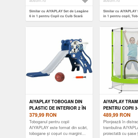
aosom.ro
aosom.ro
Similar cu AIYAPLAY Set de Leagăne
Similar cu AIYAPLAY S
6 în 1 pentru Copii cu Cuib Scară
în 1 pentru copii, To
Plasă pentru Cățărat Coș
Structură de escalad
350x183x200 cm Multicolor | Aosom
baschet, Plastic, Desi
Romania
Gri | Aosom Romania
AIYAPLAY TOBOGAN DIN
AIYAPLAY TRA
PLASTIC DE INTERIOR 2 ÎN
PENTRU COPII 3
1 PENTRU COPII CU COȘ DE
379,99
RON
PLASĂ DE SIGU
489,99
RON
BASCHET, 70X133X60 CM,
Փ140X190 CM, V
Toboganul pentru copii
Plonjează în distra
ALBASTRU | AOSOM
AOSOM ROMAN
AIYAPLAY este format din scări,
trambulina AIYAPL
tobogane și coșuri cu margini
proiectată cu șase ț
ROMANIA