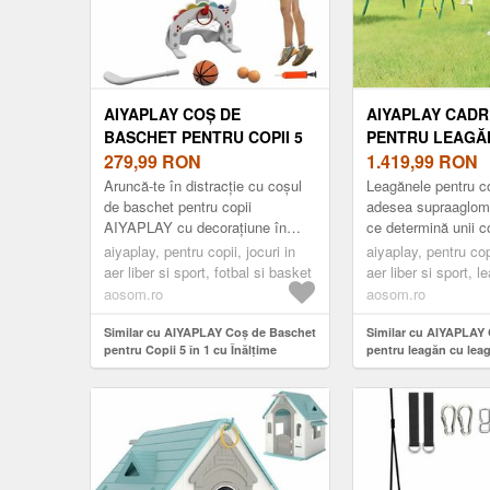
AIYAPLAY COȘ DE
AIYAPLAY CADRU
BASCHET PENTRU COPII 5
PENTRU LEAGĂ
ÎN 1 CU ÎNĂLȚIME
279,99
RON
LEAGĂN-TIP-CU
1.419,99
RON
REGLABILĂ, POARTĂ DE
REGLABIL, INEL
Aruncă-te în distracție cu coșul
Leagănele pentru co
FOTBAL ȘI GOLF,
GIMNASTICĂ, S
de baschet pentru copii
adesea supraaglom
AIYAPLAY cu decorațiune în
ce determină unii c
46X51X134-152 CM,
DUBLU, CADRU 
formă de pește! Îmbunătățește
aștepte și vă face 
MULTICOLOR | AOSOM
aiyaplay, pentru copii, jocuri in
CĂȚĂRARE PENT
aiyaplay, pentru copi
coordonarea mână-ochi, forța
îngrijorați în privința
aer liber si sport, fotbal si basket
aer liber si sport, 
ROMANIA
440X175X203 C
fizi...
A...
copii
aosom.ro
aosom.ro
ROMANIA
Similar cu AIYAPLAY Coș de Baschet
Similar cu AIYAPLAY 
pentru Copii 5 în 1 cu Înălțime
pentru leagăn cu leag
Reglabilă, Poartă de Fotbal și Golf,
reglabil, inele de gi
46x51x134-152 cm, Multicolor |
dublu, cadru de cățăr
Aosom Romania
ani 440x175x203 cm 
Romania