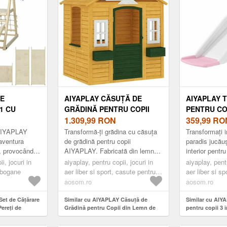
DE
AIYAPLAY CĂSUȚĂ DE
AIYAPLAY 
1 CU
GRĂDINĂ PENTRU COPII
PENTRU COPI
REȚI DE
DIN LEMN DE MOLID,
1.309,99
RON
FORMĂ DE 
359,99
RO
GĂN ȘI
CĂSUȚĂ DE EXTERIOR CU 3
DE BASCHE
 AIYAPLAY
Transformă-ți grădina cu căsuța
Transformați in
T, DIN
FERESTRE, 2 JARDINIERE,
MINGE, 106 
aventura
de grădină pentru copii
paradis jucău
a, provocându-i
AIYAPLAY. Fabricată din lemn
interior pent
5X116.5 CM
UȘĂ ȘI ACOPERIȘ, PENTRU
ROZ | AOS
esteze
de molid sigur și vopsit, oferă un
În formă de gi
NIA
i, jocuri in
COPII 3-8 ANI, INTERIOR ȘI
aiyaplay, pentru copii, jocuri in
aiyaplay, pentr
 este r...
spațiu primitor pentru cei ...
de baschet, se
tobogane
aer liber si sport, casute pentru
aer liber si s
EXTERIOR, 134.5X97X150
copii
aosom.ro
aosom.ro
CM, MARO | AOSOM
ROMANIA
Set de Cățărare
Similar cu AIYAPLAY Căsuță de
Similar cu AI
Pereți de
Grădină pentru Copii din Lemn de
pentru copii 3 î
Coș de Baschet,
Molid, Căsuță de Exterior cu 3
cu coș de basch
116.5 cm |
Ferestre, 2 Jardiniere, Ușă și
minge, 106 x 51,