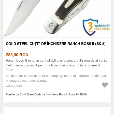
COLD STEEL CUȚIT DE ÎNCHIDERE RANCH BOSS II (SK-5)
283,90
RON
Ranch Boss II este un cuțit pliabil clasic pentru utilizarea de zi cu zi.
Cuțitul este conceput pentru a fi ușor de utilizat chiar și în medii
murd...
echipament pentru exterior și camping, cuțite și instrumente de tăiat,
briceaguri, cuțite de buzunar
waragod.ro
Similar cu Cold Steel Cuțit de închidere Ranch Boss II (SK-5)