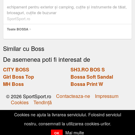
echipament pentru exterior și camping, cuțite și instrumente de tăiat,
briceaguri, cuțite de buzunar
SportSport.ro
Toate BOSSA
Similar cu Boss
De asemenea poti fi interesat de
CITY BOSS
SH3.RO BOS S
Girl Boss Top
Bossa Soft Sandal
MH Boss
Bossa Print W
Contacteaza-ne
Impressum
© 2026 SportSport.ro
Cookies
Tendinţă
Cookies ne ajuta la livrarea serviciului. Folosind serviciul
nostru, consemnati la utilizarea cookies-urilor.
Mai multe
OK