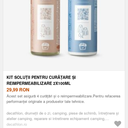
KIT SOLUȚII PENTRU CURĂȚARE ȘI
REIMPERMEABILIZARE 2X100ML
29,99
RON
Acest set asigură 4 curățări și o reimpermeabilizare.Pentru refacerea
performanței originale a produselor tale tehnice.
decathlon, drumeţii de o zi, camping, piese de schimb, întreținere și
atelier camping, reparare si intretinere echipament camping,
detergent
decathlon.ro