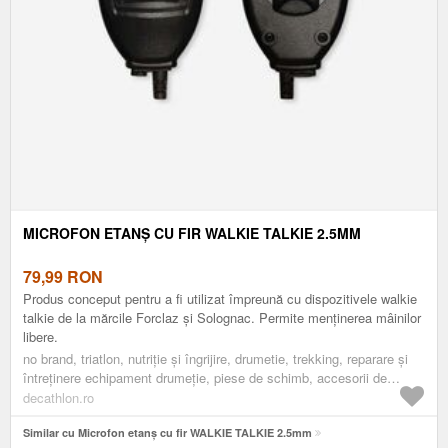
MICROFON ETANȘ CU FIR WALKIE TALKIE 2.5MM
79,99
RON
Produs conceput pentru a fi utilizat împreună cu dispozitivele walkie
talkie de la mărcile Forclaz și Solognac. Permite menținerea mâinilor
libere.
no brand, triatlon, nutriție și îngrijire, drumetie, trekking, reparare și
întreținere echipament drumeție, piese de schimb, accesorii de
schimb walkie-talkie
decathlon.ro
Similar cu Microfon etanș cu fir WALKIE TALKIE 2.5mm