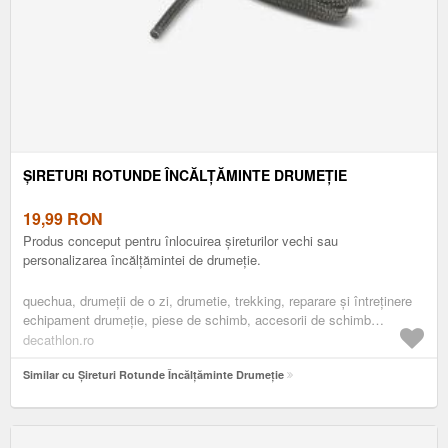
ȘIRETURI ROTUNDE ÎNCĂLȚĂMINTE DRUMEȚIE
19,99
RON
Produs conceput pentru înlocuirea șireturilor vechi sau
personalizarea încălțămintei de drumeție.
quechua, drumeţii de o zi, drumetie, trekking, reparare și întreținere
echipament drumeție, piese de schimb, accesorii de schimb
incaltaminte
decathlon.ro
Similar cu Șireturi Rotunde Încălțăminte Drumeție