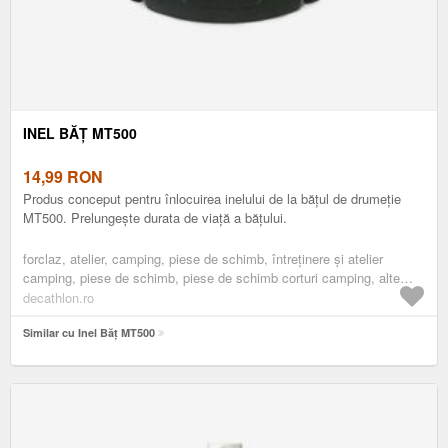
INEL BĂȚ MT500
14,99
RON
Produs conceput pentru înlocuirea inelului de la bățul de drumeție
MT500. Prelungește durata de viață a bățului.
forclaz, atelier, camping, piese de schimb, întreținere și atelier
camping, piese de schimb, piese de schimb corturi camping, alte
piese de schimb pentru cort
decathlon.ro
Similar cu Inel Băț MT500