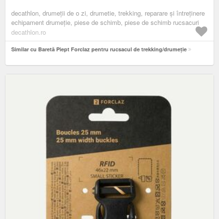
decathlon, drumeţii de o zi, drumetie, trekking, reparare și întreținere
echipament drumeție, piese de schimb, piese de schimb rucsacuri
decathlon.ro
Similar cu Baretă Piept Forclaz pentru rucsacul de trekking/drumeție