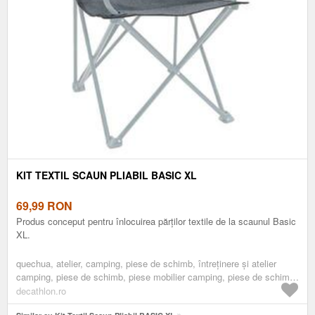
KIT TEXTIL SCAUN PLIABIL BASIC XL
69,99
RON
Produs conceput pentru înlocuirea părților textile de la scaunul Basic
XL.
quechua, atelier, camping, piese de schimb, întreținere și atelier
camping, piese de schimb, piese mobilier camping, piese de schimb
scaune camping
decathlon.ro