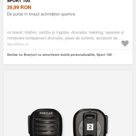
SPORT 100
39,99
RON
De purtat în timpul activităților sportive.
no brand, triatlon, nutriție și îngrijire, drumetie, trekking, reparare și
întreținere echipament drumeție, piese de schimb, accesorii de
schimb incaltaminte
decathlon.ro
Similar cu Branțuri cu amortizare dublă personalizabile, Sport 100