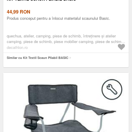
44,99
RON
Produs conceput pentru a înlocui materialul scaunului Basic.
quechua, atelier, camping, piese de schimb, întreținere și atelier
camping, piese de schimb, piese mobilier camping, piese de schimb
scaune camping
decathlon.ro
Similar cu Kit Textil Scaun Pliabil BASIC