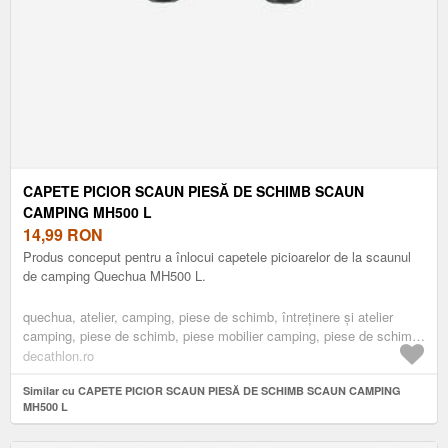
CAPETE PICIOR SCAUN PIESĂ DE SCHIMB SCAUN
CAMPING MH500 L
14,99
RON
Produs conceput pentru a înlocui capetele picioarelor de la scaunul
de camping Quechua MH500 L.
quechua, atelier, camping, piese de schimb, întreținere și atelier
camping, piese de schimb, piese mobilier camping, piese de schimb
scaune camping
decathlon.ro
Similar cu CAPETE PICIOR SCAUN PIESĂ DE SCHIMB SCAUN CAMPING
MH500 L