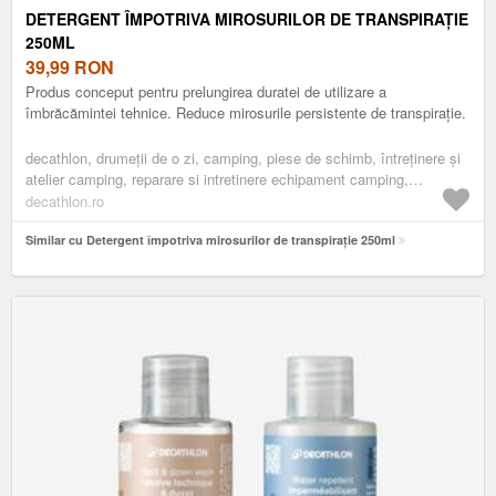
DETERGENT ÎMPOTRIVA MIROSURILOR DE TRANSPIRAȚIE
250ML
39,99
RON
Produs conceput pentru prelungirea duratei de utilizare a
îmbrăcămintei tehnice. Reduce mirosurile persistente de transpirație.
decathlon, drumeţii de o zi, camping, piese de schimb, întreținere și
atelier camping, reparare si intretinere echipament camping,
detergent
decathlon.ro
Similar cu Detergent împotriva mirosurilor de transpirație 250ml