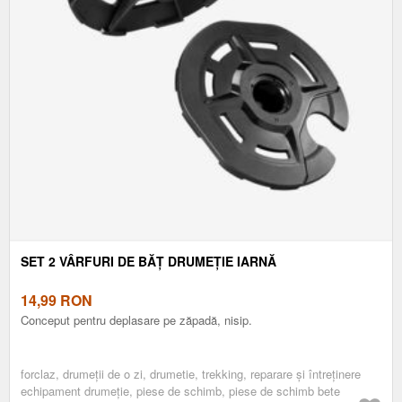
SET 2 VÂRFURI DE BĂȚ DRUMEȚIE IARNĂ
14,99
RON
Conceput pentru deplasare pe zăpadă, nisip.
forclaz, drumeţii de o zi, drumetie, trekking, reparare și întreținere
echipament drumeție, piese de schimb, piese de schimb bete