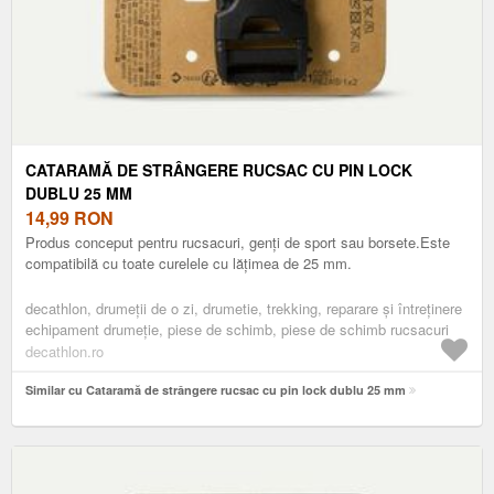
CATARAMĂ DE STRÂNGERE RUCSAC CU PIN LOCK
DUBLU 25 MM
14,99
RON
Produs conceput pentru rucsacuri, genți de sport sau borsete.Este
compatibilă cu toate curelele cu lățimea de 25 mm.
decathlon, drumeţii de o zi, drumetie, trekking, reparare și întreținere
echipament drumeție, piese de schimb, piese de schimb rucsacuri
decathlon.ro
Similar cu Cataramă de strângere rucsac cu pin lock dublu 25 mm