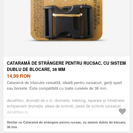
CATARAMĂ DE STRÂNGERE PENTRU RUCSAC, CU SISTEM
DUBLU DE BLOCARE, 38 MM
14,99
RON
Cataramă de înlocuire versatilă, ideală pentru rucsacuri, genți sport
sau borsete. Este compatibilă cu toate curelele de 38 mm.
decathlon, drumeţii de o zi, drumetie, trekking, reparare și întreținere
echipament drumeție, piese de schimb, piese de schimb rucsacuri
decathlon.ro
Similar cu Cataramă de strângere pentru rucsac, cu sistem dublu de blocare,
38 mm