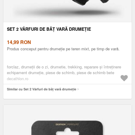
SET 2 VÂRFURI DE BĂȚ VARĂ DRUMEȚIE
14,99
RON
Produs conceput pentru drumeție pe teren mixt, pe timp de vară.
forclaz, drumeţii de o zi, drumetie, trekking, reparare și întreținere
echipament drumeție, piese de schimb, piese de schimb bete
decathlon.ro
Similar cu Set 2 Vârfuri de băț vară drumeție