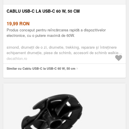
CABLU USB-C LA USB-C 60 W, 50 CM
19,99
RON
Produs conceput pentru reîncărcarea rapidă a dispozitivelor
electronice, cu o putere maximă de 60W.
simond, drumeţii de o zi, drumetie, trekking, reparare și întreținere
echipament drumeție, piese de schimb, accesorii de schimb walkie-
talkie
decathlon.ro
Similar cu Cablu USB-C la USB-C 60 W, 50 cm