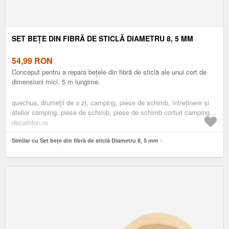
SET BEȚE DIN FIBRĂ DE STICLĂ DIAMETRU 8, 5 MM
54,99
RON
Conceput pentru a repara bețele din fibră de sticlă ale unui cort de
dimensiuni mici. 5 m lungime.
quechua, drumeţii de o zi, camping, piese de schimb, întreținere și
atelier camping, piese de schimb, piese de schimb corturi camping,
alte piese de schimb pentru cort
decathlon.ro
Similar cu Set bețe din fibră de sticlă Diametru 8, 5 mm