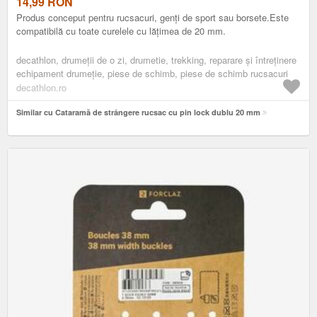
14,99
RON
Produs conceput pentru rucsacuri, genți de sport sau borsete.Este
compatibilă cu toate curelele cu lățimea de 20 mm.
decathlon, drumeţii de o zi, drumetie, trekking, reparare și întreținere
echipament drumeție, piese de schimb, piese de schimb rucsacuri
decathlon.ro
Similar cu Cataramă de strângere rucsac cu pin lock dublu 20 mm