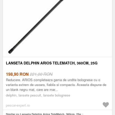
LANSETA DELPHIN ARIOS TELEMATCH, 360CM, 25G
198,90
RON
221,00 RON
Reducere. ARIOS completeaza gama de undite bolognese cu o
varianta extrem de usoara, fiabila si compacta. Aceasta dispune de
un blank negru mat, care are mar...
delphin, lansete pescuit, lansete bolognese
pescar-expert.ro
Similar cu Lanseta Delphin Arios TeleMatch, 360cm, 25g