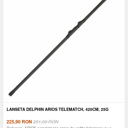
LANSETA DELPHIN ARIOS TELEMATCH, 420CM, 25G
225,90
RON
251,00 RON
Reducere. ARIOS completeaza gama de undite bolognese cu o