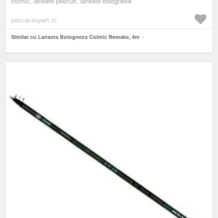
colmic, lansete pescuit, lansete bolognese
pescar-expert.ro
Similar cu Lanseta Bologneza Colmic Remake, 4m