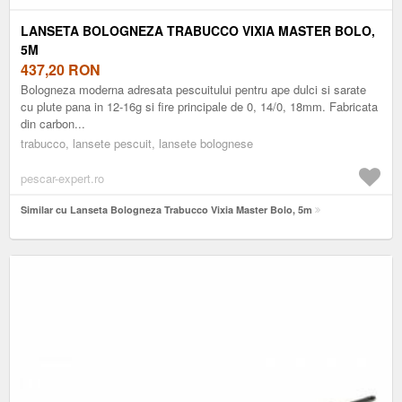
LANSETA BOLOGNEZA TRABUCCO VIXIA MASTER BOLO,
5M
437,20
RON
Bologneza moderna adresata pescuitului pentru ape dulci si sarate
cu plute pana in 12-16g si fire principale de 0, 14/0, 18mm. Fabricata
din carbon...
trabucco, lansete pescuit, lansete bolognese
pescar-expert.ro
Similar cu Lanseta Bologneza Trabucco Vixia Master Bolo, 5m