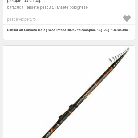
protejate de un cap...
baracuda, lansete pescuit, lansete bolognese
pescar-expert.ro
Similar cu Lanseta Bolognesa Intesa 4004 / telescopica / 5g-25g / Baracuda