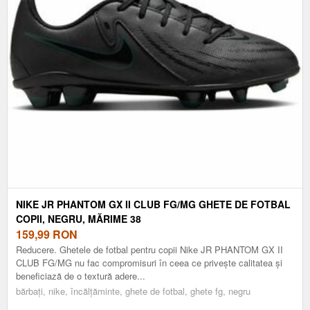
NIKE JR PHANTOM GX II CLUB FG/MG GHETE DE FOTBAL
COPII, NEGRU, MĂRIME 38
159,99
RON
Reducere. Ghetele de fotbal pentru copii Nike JR PHANTOM GX II
CLUB FG/MG nu fac compromisuri în ceea ce privește calitatea și
beneficiază de o textură adere...
bărbați, nike, încălțăminte, ghete de fotbal, ghete fg, negru