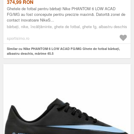
374,99
RON
Ghetele de fotbal pentru bărbați Nike PHANTOM 6 LOW ACAD
FG/MG au fost concepute pentru precizie maximă. Datorită zonei de
contact inovatoare NikeS...
bărbați, nike, încălțăminte, ghete de fotbal, ghete fg, albastru deschis
sportisimo.ro
Similar cu Nike PHANTOM 6 LOW ACAD FG/MG Ghete de fotbal bărbați,
albastru deschis, mărime 45.5