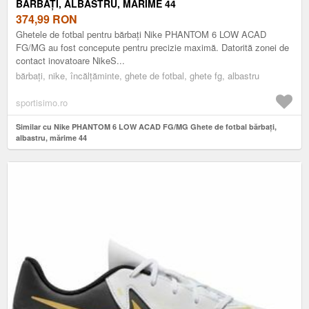
BĂRBAȚI, ALBASTRU, MĂRIME 44
374,99
RON
Ghetele de fotbal pentru bărbați Nike PHANTOM 6 LOW ACAD
FG/MG au fost concepute pentru precizie maximă. Datorită zonei de
contact inovatoare NikeS...
bărbați, nike, încălțăminte, ghete de fotbal, ghete fg, albastru
sportisimo.ro
Similar cu Nike PHANTOM 6 LOW ACAD FG/MG Ghete de fotbal bărbați,
albastru, mărime 44