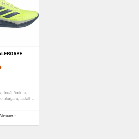
ALERGARE
e
s, încălțăminte,
e alergare, asfalt,
Alergare