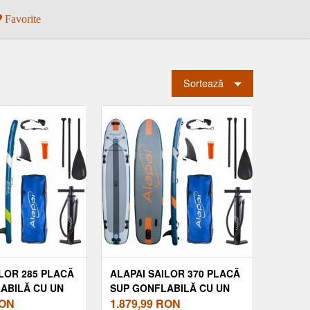
Favorite
Sortează
ILOR 285 PLACĂ
ALAPAI SAILOR 370 PLACĂ
ABILĂ CU UN
SUP GONFLABILĂ CU UN
RAT, VERDE
ON
SINGUR STRAT, GRI ÎNCHIS,
1.879,99
RON