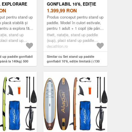
L EXPLORARE
GONFLABIL 10'6, EDIȚIE
 LA 140KG) 500
ON
LIMITATĂ (<130 KG) - 100
1.399,99
RON
MOV
ut pentru stand up
Produs conceput pentru stand up
 placă stabilă și
paddle. Model în culori estivale,
entru a explora fără
pentru 1 adult + 1 copil (de până
gajele pentru o zi de
la 130 kg), în ediție limitată.
aţie, stand up
itiwit, nataţie, stand up paddle
Descoperă-l acum!
placi stand up
(sup), placi stand up paddle
sup practica
(sup), sup practica sportiva,
decathlon.ro
d up paddle touring
stand up paddle touring
d up paddle gonflabil
Similar cu Set stand up paddle
(până la 140kg) 500
gonflabil 10'6, ediție limitată (<130
kg) - 100 Mov