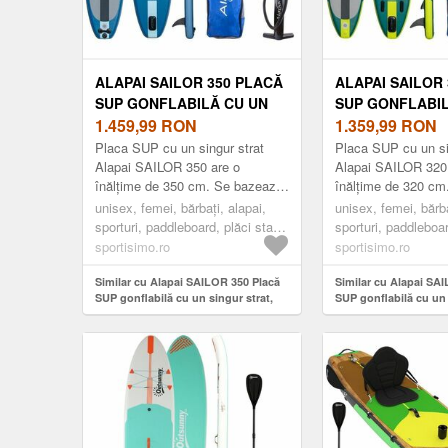
ALAPAI SAILOR 350 PLACĂ
ALAPAI SAILOR
SUP GONFLABILĂ CU UN
SUP GONFLABIL
SINGUR STRAT, ALBASTRU
1.459,99
RON
SINGUR STRAT,
1.359,99
RON
ÎNCHIS, MĂRIME
ÎNCHIS, MĂRIME
Placa SUP cu un singur strat
Placa SUP cu un si
Alapai SAILOR 350 are o
Alapai SAILOR 320
înălțime de 350 cm. Se bazează
înălțime de 320 cm
pe o construcție Drop-stitch cu
pe o construcție Dr
unisex, femei, bărbați, alapai,
unisex, femei, bărba
un singur înveliș, datorită căr...
un singur înveliș, da
sporturi, paddleboard, plăci stand
sporturi, paddleboar
up padle, albastru închis
up padle, verde înc
sportisimo.ro
sportisimo.ro
Similar cu Alapai SAILOR 350 Placă
Similar cu Alapai SA
SUP gonflabilă cu un singur strat,
SUP gonflabilă cu un 
albastru închis, mărime
verde închis, mărime