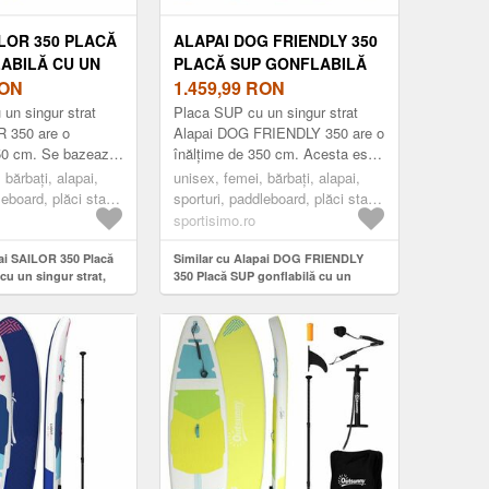
ILOR 350 PLACĂ
ALAPAI DOG FRIENDLY 350
ABILĂ CU UN
PLACĂ SUP GONFLABILĂ
RAT, NEGRU,
ON
CU UN SINGUR STRAT,
1.459,99
RON
MARO, MĂRIME
un singur strat
Placa SUP cu un singur strat
R 350 are o
Alapai DOG FRIENDLY 350 are o
350 cm. Se bazează
înălțime de 350 cm. Acesta este
ie Drop-stitch cu
„Dog friendly”, astfel încât
 bărbați, alapai,
unisex, femei, bărbați, alapai,
iș, datorită căr...
patrupedul poate merge în v...
leboard, plăci stand
sporturi, paddleboard, plăci stand
ru
up padle, maro
sportisimo.ro
pai SAILOR 350 Placă
Similar cu Alapai DOG FRIENDLY
cu un singur strat,
350 Placă SUP gonflabilă cu un
singur strat, maro, mărime