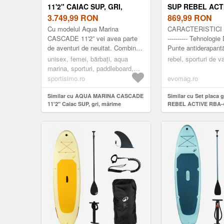
11'2" CAIAC SUP, GRI,
SUP REBEL ACT
MĂRIME
3.749,99
RON
4501-BL, 350 X 
869,99
RON
ALBASTRU
Cu modelul Aqua Marina
CARACTERISTICI
CASCADE 11'2” vei avea parte
---------- Tehnologie
de aventuri de neuitat. Combină
Punte antiderapant
distracția de pe paddleboard și
spumă EVA de 3 m
unisex, femei, bărbați, aqua
rebel, sporturi de v
caracteristicile caiacului. Dat...
centrală detașabilă
marina, sporturi, paddleboard,
plăci stand up padle, gri
sportisimo.ro
evomag.ro
Similar cu AQUA MARINA CASCADE
Similar cu Set placa 
11'2" Caiac SUP, gri, mărime
REBEL ACTIVE RBA-4
81 x 15 cm, Albastru