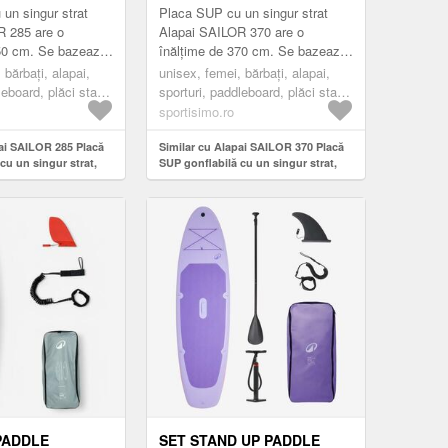
MĂRIME
MĂRIME
un singur strat
Placa SUP cu un singur strat
R 285 are o
Alapai SAILOR 370 are o
250 cm. Se bazează
înălțime de 370 cm. Se bazează
ie Drop-stitch cu
pe o construcție Drop-stitch cu
 bărbați, alapai,
unisex, femei, bărbați, alapai,
iș, datorită căr...
un singur înveliș, datorită căr...
leboard, plăci stand
sporturi, paddleboard, plăci stand
de deschis
up padle, gri închis
sportisimo.ro
pai SAILOR 285 Placă
Similar cu Alapai SAILOR 370 Placă
cu un singur strat,
SUP gonflabilă cu un singur strat,
 mărime
gri închis, mărime
PADDLE
SET STAND UP PADDLE