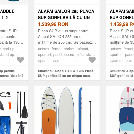
PADDLE
ALAPAI SAILOR 285 PLACĂ
ALAPAI SA
 1-2
SUP GONFLABILĂ CU UN
SUP GONFL
PÂNĂ LA
SINGUR STRAT, ALBASTRU,
1.209,99
RON
SINGUR ST
1.459,99
R
LBASTRU
MĂRIME
MĂRIME
entru SUP.
Placa SUP cu un singur strat
Placa SUP cu 
eal pentru
Alapai SAILOR 285 are o
Alapai SAILO
până la 130
înălțime de 250 cm. Se bazează
înălțime de 
tru plimbări
pe o construcție Drop-stitch cu
pe o construcț
 stand up
unisex, femei, bărbați, alapai,
unisex, femei,
un singur înveliș, datorită căr...
un singur învel
 stand up
sporturi, paddleboard, plăci stand
sporturi, padd
ractica
up padle, albastru
up padle, neg
sportisimo.ro
sportisimo.ro
paddle touring
 up paddle
Similar cu Alapai SAILOR 285 Placă
Similar cu Ala
rsoane (de până
SUP gonflabilă cu un singur strat,
SUP gonflabilă 
ru
albastru, mărime
negru, mărime