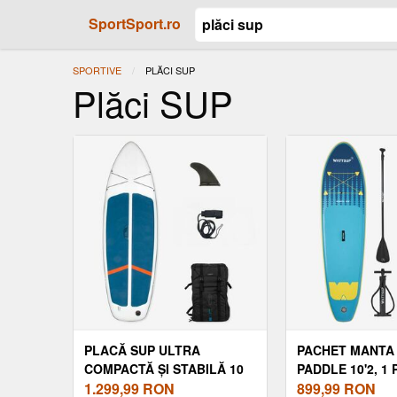
SportSport.ro
SPORTIVE
ACTUAL:
PLĂCI SUP
Plăci SUP
PLACĂ SUP ULTRA
PACHET MANTA
COMPACTĂ ȘI STABILĂ 10
PADDLE 10'2, 1
FEET (130 KG MAX) ALB ȘI
1.299,99
RON
(PÂNĂ LA 100KG
899,99
RON