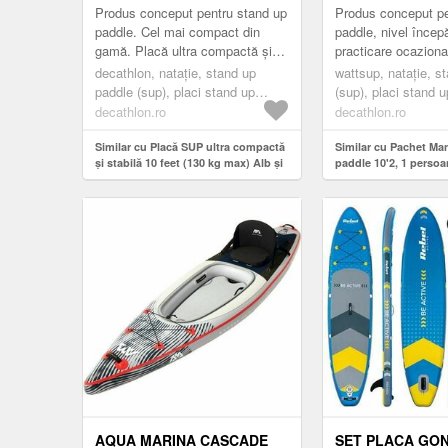
ALBASTRU
Produs conceput pentru stand up
Produs conceput pe
paddle. Cel mai compact din
paddle, nivel încep
gamă. Placă ultra compactă și
practicare ocazional
stabilă potrivită pentru până la
pentru practicanți 
decathlon, nataţie, stand up
wattsup, nataţie, s
două persoane (130 kg max).
kg, oferă stabilitate
paddle (sup), placi stand up
(sup), placi stand 
paddle (sup), sup practica
(sup), sup practica 
decathlon.ro
decathlon.ro
sportiva, stand up paddle touring
stand up paddle tou
Similar cu Placă SUP ultra compactă
Similar cu Pachet Ma
și stabilă 10 feet (130 kg max) Alb și
paddle 10'2, 1 persoa
albastru
100kg)
AQUA MARINA CASCADE
SET PLACA GO