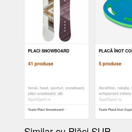
PLACI SNOWBOARD
PLACĂ ÎNOT COP
41 produse
5 produse
femei, head, sporturi, snowboard,
decathlon, nataţie, 
plăci snowboard, alb
echipament initiere 
inot copii
SportSport.ro
SportSport.ro
Toate Placi Snowboard
Toate Placă Înot Copi
Similar cu Plăci SUP