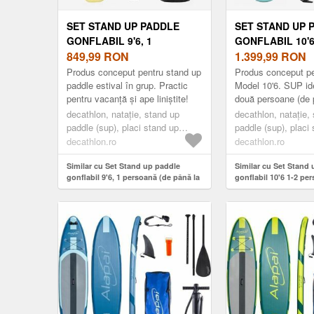
SET STAND UP PADDLE
SET STAND UP 
GONFLABIL 9'6, 1
GONFLABIL 10'6
PERSOANĂ (DE PÂNĂ LA
849,99
RON
PERSOANE (DE 
1.399,99
RON
80KG) 100 GALBEN
130 KG) 100 A
Produs conceput pentru stand up
Produs conceput p
paddle estival în grup. Practic
Model 10'6. SUP id
pentru vacanță și ape liniștite!
două persoane (de 
kg) și conceput pen
decathlon, nataţie, stand up
decathlon, nataţie,
plăcute în doi.
paddle (sup), placi stand up
paddle (sup), placi
paddle (sup), sup practica
paddle (sup), sup p
decathlon.ro
decathlon.ro
sportiva, stand up paddle touring
sportiva, stand up 
Similar cu Set Stand up paddle
Similar cu Set Stand
gonflabil 9'6, 1 persoană (de până la
gonflabil 10'6 1-2 pe
80kg) 100 Galben
la 130 kg) 100 Albast