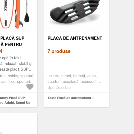
PLACĂ SUP
PLACĂ DE ANTRENAMENT
LĂ PENTRU
TAND UP PADDLE
N
7 produse
 SUPRAFAȚĂ
 apă în felul
ANTĂ EVA,
 relaxat, stabil și
ceastă placă SUP
GLABILĂ DIN
 la Outsunny este
 RUCSAC,
t si hobby, sporturi
unisex, femei, bărbați, ocún,
tru cei ca...
 aer liber, sporturi
sporturi, escaladă, accesorii,
IPIOARĂ
prize, negru
SportSport.ro
Ă, CAPACITATE
0X82X15CM,
sunny Placă SUP
Toate Placă de antrenament
LURILE |
ru Adulți, Stand Up
MANIA
u Suprafață
EVA, Pagaie Reglabilă
Rucsac, Pompă,
abilă, Capacitate 160
, Toate Nivelurile |
ia