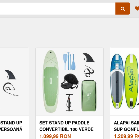
 STAND UP
SET STAND UP PADDLE
ALAPAI SA
 PERSOANĂ
CONVERTIBIL 100 VERDE
SUP GONFL
)
1.099,99
RON
SINGUR ST
1.209,99
R