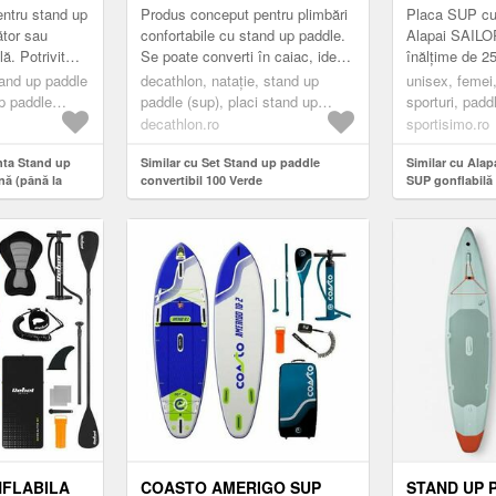
DESCHIS, 
ntru stand up
Produs conceput pentru plimbări
Placa SUP cu 
ător sau
confortabile cu stand up paddle.
Alapai SAILO
ă. Potrivit
Se poate converti în caiac, ideal
înălțime de 
de până la 100
pentru până la două persoane.
pe o construcț
tand up paddle
decathlon, nataţie, stand up
unisex, femei,
.
un singur învel
up paddle
paddle (sup), placi stand up
sporturi, padd
sportiva,
paddle (sup), sup practica
up padle, ver
decathlon.ro
sportisimo.ro
ring
sportiva, stand up paddle touring
nta Stand up
Similar cu Set Stand up paddle
Similar cu Ala
nă (până la
convertibil 100 Verde
SUP gonflabilă 
verde deschis,
NFLABILA
COASTO AMERIGO SUP
STAND UP 