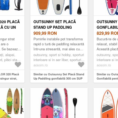
 320 PLACĂ
OUTSUNNY SET PLACĂ
OUTSUNNY 
Ă CU UN
STAND UP PADDLING
GONFLABI
 VERDE
GONFLABILĂ 305 CM SUP
909,99
RON
ADULȚI, S
829,99
RO
CU VÂSLĂ DIN ALUMINIU,
BOARD CU 
ngur strat
Pornirile instabile pot transforma
Bucură-te de a
ARIPĂ DETAȘABILĂ, LESĂ
ANTIALUNE
 are o
rapid o tură de paddling relaxantă
relaxat, stabil
. Se bazează
într-una stresantă, mai ales cu
Această placă
PENTRU GLEZNĂ | AOSOM
REGLABILĂ
op-stitch cu
copii sau cu un câine la bord.
paddle boardi
ți, alapai,
ROMANIA
outsunny, sport si hobby, sporturi
RUCSAC, P
outsunny, spor
torită căr...
Situația se în...
concepută pent
d, plăci stand
interioare si in aer liber, sporturi
interioare si in
ARIPIOARĂ
his
acvatice
acvatice
aosom.ro
aosom.ro
CAPACITATE
305X89X15
ILOR 320 Placă
Similar cu Outsunny Set Placă Stand
Similar cu Out
TOATE NIVE
singur strat,
Up Paddling gonflabilă 305 cm SUP
Gonflabilă pent
AOSOM RO
cu vâslă din aluminiu, aripă
Paddle Board c
detașabilă, lesă pentru gleznă |
Vâslă Reglabilă
Aosom Romania
Rucsac, Pompă,
Detașabilă, Cap
305x89x15cm, P
Nivelurile | A