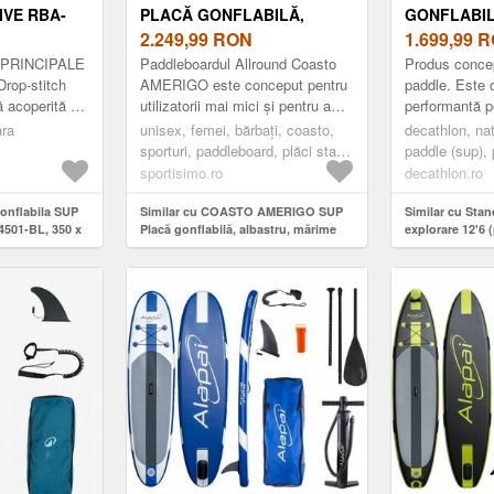
IVE RBA-
PLACĂ GONFLABILĂ,
GONFLABI
81 X 15 CM,
ALBASTRU, MĂRIME
2.249,99
RON
12'6 (PÂNĂ
1.699,99
R
VERDE
 PRINCIPALE
Paddleboardul Allround Coasto
Produs concep
 Drop-stitch
AMERIGO este conceput pentru
paddle. Este o
ă acoperită cu
utilizatorii mai mici și pentru a
performantă p
m Aripă
pluti pe ape calme. Este realizat
efort.Fă-ți ba
ara
unisex, femei, bărbați, coasto,
decathlon, nat
 2 mânere d...
cu ajutorul tehnolog...
neuitat!
sporturi, paddleboard, plăci stand
paddle (sup), 
up padle, albastru
paddle (sup), 
sportisimo.ro
decathlon.ro
sportiva, stan
gonflabila SUP
Similar cu COASTO AMERIGO SUP
Similar cu Stan
501-BL, 350 x
Placă gonflabilă, albastru, mărime
explorare 12'6 
Verde