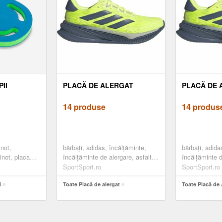
II
PLACĂ DE ALERGAT
PLACĂ DE 
14 produse
14 produs
inot,
bărbați, adidas, încălțăminte,
bărbați, adida
inot, placa
încălțăminte de alergare, asfalt,
încălțăminte d
galben
galben
SportSport.ro
SportSport.ro
i
Toate Placă de alergat
Toate Placă de 