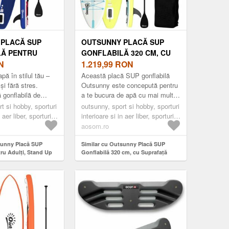
PLACĂ SUP
OUTSUNNY PLACĂ SUP
LĂ PENTRU
GONFLABILĂ 320 CM, CU
TAND UP PADDLE
N
SUPRAFAȚĂ
1.219,99
RON
EVA
ANTIDERAPANTĂ VÂSLĂ
pă în stilul tău –
Această placă SUP gonflabilă
CARE, VÂSLĂ
DIN ALUMINIU REGLABILĂ
 și fără stres.
Outsunny este concepută pentru
 gonflabilă de
a te bucura de apă cu mai multă
 DIN ALUMINIU,
ARIPIOARĂ POMPĂ ȘI
ng Outsunny este
stabilitate și confort. Designul
OMPĂ,
t si hobby, sporturi
RUCSAC | AOSOM
outsunny, sport si hobby, sporturi
ru cei care...
extra lung și lat ofer...
 aer liber, sporturi
interioare si in aer liber, sporturi
 DETAȘABILĂ,
ROMANIA
acvatice
aosom.ro
 160 KG,
CM, PENTRU
sunny Placă SUP
Similar cu Outsunny Placă SUP
LURILE |
ru Adulți, Stand Up
Gonflabilă 320 cm, cu Suprafață
MANIA
u EVA Antialunecare,
Antiderapantă Vâslă din Aluminiu
 din Aluminiu,
Reglabilă Aripioară Pompă și Rucsac
 Aripioară
| Aosom Romania
acitate 160 kg,
entru Toate
osom Romania