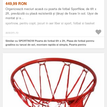
RAPIDA SI SIMPLA, POARTA PENTRU ANTRENAMENT
449,99
RON
Organizează meciuri acasă cu poarta de fotbal SportNow, de 6ft x
2ft, prevăzută cu plasă rezistentă și țăruși de fixare în sol. Ușor de
montat și s...
sportnow, pentru copii, jocuri in aer liber si sport, fotbal si basket
aosom.ro
Similar cu SPORTNOW Poarta de fotbal 6ft x 2ft, Plasa de fotbal pentru
gradina cu tarusi de sol, montare rapida si simpla, Poarta pentru
antrenament