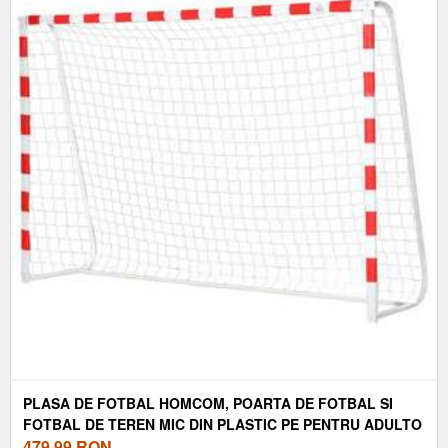
PLASA DE FOTBAL HOMCOM, POARTA DE FOTBAL SI
FOTBAL DE TEREN MIC DIN PLASTIC PE PENTRU ADULTO
SI COPII, 302X83X201 CM | AOSOM RO
479,99
RON