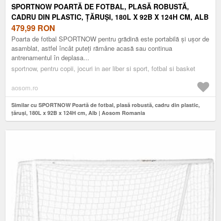
SPORTNOW POARTĂ DE FOTBAL, PLASĂ ROBUSTĂ,
CADRU DIN PLASTIC, ȚĂRUȘI, 180L X 92B X 124H CM, ALB
| AOSOM ROMANIA
479,99
RON
Poarta de fotbal SPORTNOW pentru grădină este portabilă și ușor de
asamblat, astfel încât puteți rămâne acasă sau continua
antrenamentul în deplasa...
sportnow, pentru copii, jocuri in aer liber si sport, fotbal si basket
aosom.ro
Similar cu SPORTNOW Poartă de fotbal, plasă robustă, cadru din plastic,
țăruși, 180L x 92B x 124H cm, Alb | Aosom Romania