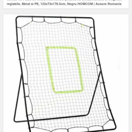
reglabile, Metal si PE, 123x73x178.5cm, Negru HOMCOM | Aosom Romania