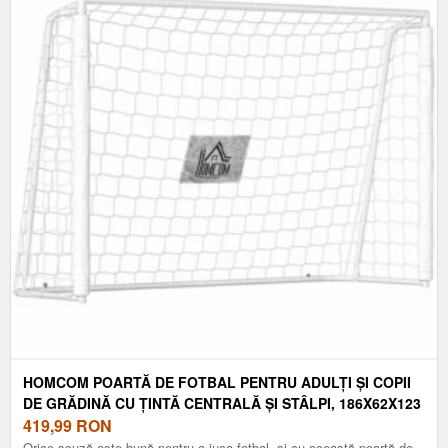
HOMCOM POARTĂ DE FOTBAL PENTRU ADULȚI ȘI COPII
DE GRĂDINĂ CU ȚINTĂ CENTRALĂ ȘI STÂLPI, 186X62X123
CM, ALB | AOSOM ROMANIA
419,99
RON
Orice scuză este bună pentru a juca fotbal, și cu această poartă de