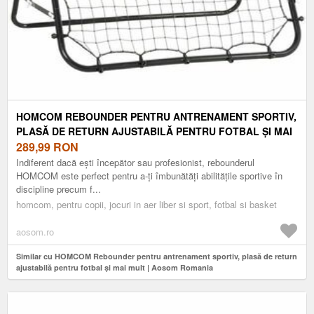
HOMCOM REBOUNDER PENTRU ANTRENAMENT SPORTIV,
PLASĂ DE RETURN AJUSTABILĂ PENTRU FOTBAL ȘI MAI
MULT | AOSOM ROMANIA
289,99
RON
Indiferent dacă ești începător sau profesionist, rebounderul
HOMCOM este perfect pentru a-ți îmbunătăți abilitățile sportive în
discipline precum f...
homcom, pentru copii, jocuri in aer liber si sport, fotbal si basket
aosom.ro
Similar cu HOMCOM Rebounder pentru antrenament sportiv, plasă de return
ajustabilă pentru fotbal și mai mult | Aosom Romania