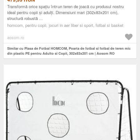
Transformă orice spațiu într-un teren de joacă cu produsul nostru
ideal pentru copii și adulți. Dimensiuni mari (302x83x201 cm),
structură robustă ...
homcom, pentru copii, jocuri in aer liber si sport, fotbal si basket
aosom.ro
Similar cu Plasa de Fotbal HOMCOM, Poarta de fotbal si fotbal de teren mic
din plastic PE pentru Adulto si Copii, 302x83x201 cm | Aosom RO