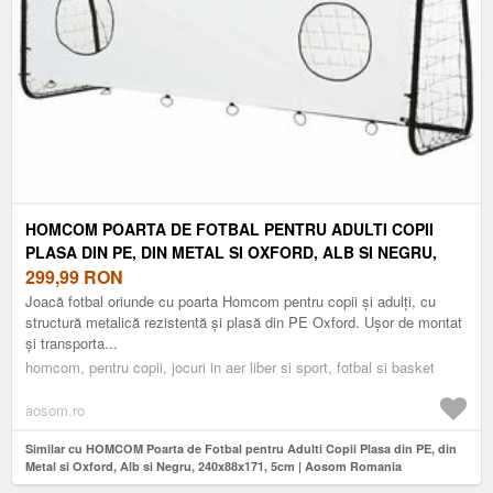
HOMCOM POARTA DE FOTBAL PENTRU ADULTI COPII
PLASA DIN PE, DIN METAL SI OXFORD, ALB SI NEGRU,
240X88X171, 5CM | AOSOM ROMANIA
299,99
RON
Joacă fotbal oriunde cu poarta Homcom pentru copii și adulți, cu
structură metalică rezistentă și plasă din PE Oxford. Ușor de montat
și transporta...
homcom, pentru copii, jocuri in aer liber si sport, fotbal si basket
aosom.ro
Similar cu HOMCOM Poarta de Fotbal pentru Adulti Copii Plasa din PE, din
Metal si Oxford, Alb si Negru, 240x88x171, 5cm | Aosom Romania