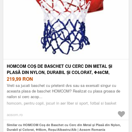
HOMCOM COȘ DE BASCHET CU CERC DIN METAL ȘI
PLASĂ DIN NYLON, DURABIL ȘI COLORAT, Φ46CM,
ROȘU/ALBASTRU/ALB | AOSOM ROMANIA
219,99
RON
Vreti sa jucati baschet cu prietenii dvs sau sa exersati singur cu
aceasta plasa de baschet HOMCOM? Realizat cu plasa groasa de
nailon si cerc acop...
homcom, pentru copii, jocuri in aer liber si sport, fotbal si basket
aosom.ro
Similar cu HOMCOM Coș de Baschet cu Cerc din Metal și Plasă din Nylon,
Durabil și Colorat, Φ46cm, Roșu/Albastru/Alb | Aosom Romania