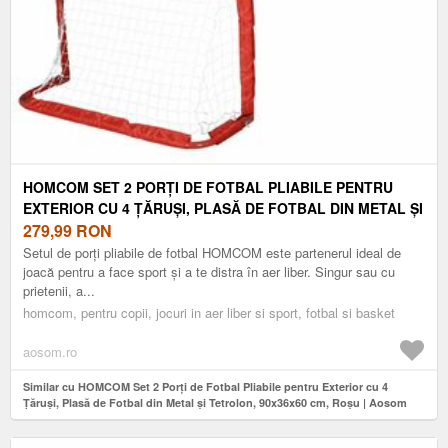
HOMCOM SET 2 PORȚI DE FOTBAL PLIABILE PENTRU
EXTERIOR CU 4 ȚĂRUȘI, PLASĂ DE FOTBAL DIN METAL ȘI
TETROLON, 90X36X60 CM, ROȘU | AOSOM ROMANIA
279,99
RON
Setul de porți pliabile de fotbal HOMCOM este partenerul ideal de
joacă pentru a face sport și a te distra în aer liber. Singur sau cu
prietenii, a...
homcom, pentru copii, jocuri in aer liber si sport, fotbal si basket
aosom.ro
Similar cu HOMCOM Set 2 Porți de Fotbal Pliabile pentru Exterior cu 4
Țăruși, Plasă de Fotbal din Metal și Tetrolon, 90x36x60 cm, Roșu | Aosom
Romania