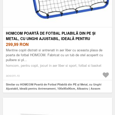
HOMCOM POARTĂ DE FOTBAL PLIABILĂ DIN PE ȘI
METAL, CU UNGHI AJUSTABIL, IDEALĂ PENTRU
ANTRENAMENT, 100X95X90CM, ALBASTRU | AOSOM
299,99
RON
ROMANIA
Mentine copiii distrati si antrenati in aer liber cu aceasta plasa de
poarta de fotbal HOMCOM. Fabricat cu un tub de otel acoperit cu
pulbere si pl...
homcom, pentru copii, jocuri in aer liber si sport, fotbal si basket
aosom.ro
Similar cu HOMCOM Poartă de Fotbal Pliabilă din PE și Metal, cu Unghi
Ajustabil, Ideală pentru Antrenament, 100x95x90cm, Albastru | Aosom
Romania