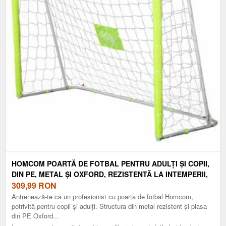
HOMCOM POARTĂ DE FOTBAL PENTRU ADULȚI ȘI COPII,
DIN PE, METAL ȘI OXFORD, REZISTENTĂ LA INTEMPERII,
186X62X123CM, ALB/GALBEN | AOSOM ROMANIA
309,99
RON
Antrenează-te ca un profesionist cu poarta de fotbal Homcom,
potrivită pentru copii și adulți. Structura din metal rezistent și plasa
din PE Oxford...