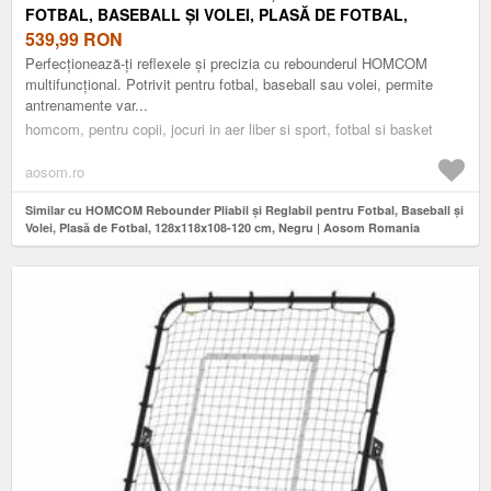
FOTBAL, BASEBALL ȘI VOLEI, PLASĂ DE FOTBAL,
128X118X108-120 CM, NEGRU | AOSOM ROMANIA
539,99
RON
Perfecționează-ți reflexele și precizia cu rebounderul HOMCOM
multifuncțional. Potrivit pentru fotbal, baseball sau volei, permite
antrenamente var...
homcom, pentru copii, jocuri in aer liber si sport, fotbal si basket
aosom.ro
Similar cu HOMCOM Rebounder Pliabil și Reglabil pentru Fotbal, Baseball și
Volei, Plasă de Fotbal, 128x118x108-120 cm, Negru | Aosom Romania