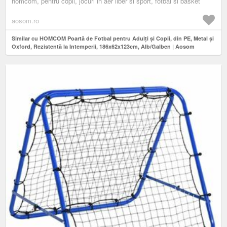
homcom, pentru copii, jocuri in aer liber si sport, fotbal si basket
aosom.ro
Similar cu HOMCOM Poartă de Fotbal pentru Adulți și Copii, din PE, Metal și
Oxford, Rezistentă la Intemperii, 186x62x123cm, Alb/Galben | Aosom
Romania