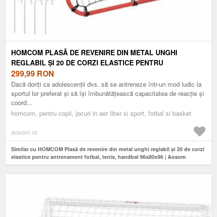
HOMCOM PLASĂ DE REVENIRE DIN METAL UNGHI
REGLABIL ȘI 20 DE CORZI ELASTICE PENTRU
ANTRENAMENT FOTBAL, TENIS, HANDBAL 96X80X96 |
299,99
RON
AOSOM ROMANIA
Dacă doriți ca adolescenții dvs. să se antreneze într-un mod ludic la
sportul lor preferat și să își îmbunătățească capacitatea de reacție și
coord...
homcom, pentru copii, jocuri in aer liber si sport, fotbal si basket
aosom.ro
Similar cu HOMCOM Plasă de revenire din metal unghi reglabil și 20 de corzi
elastice pentru antrenament fotbal, tenis, handbal 96x80x96 | Aosom
Romania