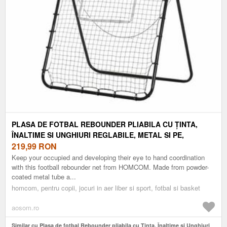
PLASA DE FOTBAL REBOUNDER PLIABILA CU ȚINTA,
ÎNALTIME SI UNGHIURI REGLABILE, METAL SI PE,
123X73X178.5CM, NEGRU HOMCOM | AOSOM ROMANIA
219,99
RON
Keep your occupied and developing their eye to hand coordination
with this football rebounder net from HOMCOM. Made from powder-
coated metal tube a...
homcom, pentru copii, jocuri in aer liber si sport, fotbal si basket
aosom.ro
Similar cu Plasa de fotbal Rebounder pliabila cu Ținta, Înaltime si Unghiuri