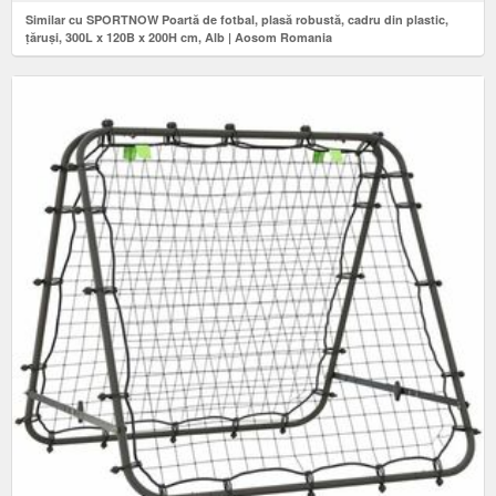
Similar cu SPORTNOW Poartă de fotbal, plasă robustă, cadru din plastic,
țăruși, 300L x 120B x 200H cm, Alb | Aosom Romania