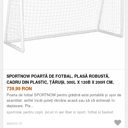
SPORTNOW POARTĂ DE FOTBAL, PLASĂ ROBUSTĂ,
CADRU DIN PLASTIC, ȚĂRUȘI, 300L X 120B X 200H CM,
ALB | AOSOM ROMANIA
739,99
RON
Poarta de fotbal SPORTNOW pentru grădină este portabilă și ușor de
asamblat, astfel încât puteți rămâne acasă sau să vă antrenați în
deplasare. Pla...
sportnow, pentru copii, jocuri in aer liber si sport, fotbal si basket
aosom.ro