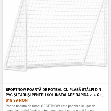
SPORTNOW POARTĂ DE FOTBAL CU PLASĂ STÂLPI DIN
PVC ȘI ȚĂRUȘI PENTRU SOL INSTALARE RAPIDĂ 2, 4 X 1,
8 M ALB | AOSOM ROMANIA
619,99
RON
Poarta noastră de fotbal SPORTNOW este portabilă și ușor de
asamblat, astfel încât o puteți avea acasă sau o puteți lua cu