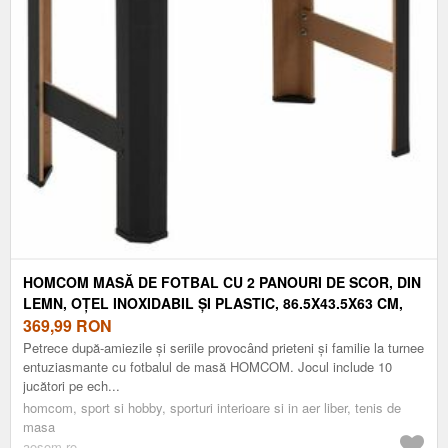
HOMCOM MASĂ DE FOTBAL CU 2 PANOURI DE SCOR, DIN
LEMN, OȚEL INOXIDABIL ȘI PLASTIC, 86.5X43.5X63 CM,
MULTICOLOR | AOSOM ROMANIA
369,99
RON
Petrece după-amiezile și seriile provocând prieteni și familie la turnee
entuziasmante cu fotbalul de masă HOMCOM. Jocul include 10
jucători pe ech...
homcom, sport si hobby, sporturi interioare si in aer liber, tenis de
masa
aosom.ro