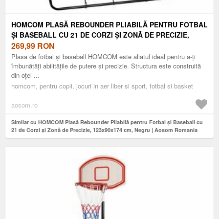
HOMCOM PLASĂ REBOUNDER PLIABILĂ PENTRU FOTBAL
ȘI BASEBALL CU 21 DE CORZI ȘI ZONĂ DE PRECIZIE,
123X90X174 CM, NEGRU | AOSOM ROMANIA
269,99
RON
Plasa de fotbal și baseball HOMCOM este aliatul ideal pentru a-ți
îmbunătăți abilitățile de putere și precizie. Structura este construită
din oțel ...
homcom, pentru copii, jocuri in aer liber si sport, fotbal si basket
aosom.ro
Similar cu HOMCOM Plasă Rebounder Pliabilă pentru Fotbal și Baseball cu
21 de Corzi și Zonă de Precizie, 123x90x174 cm, Negru | Aosom Romania