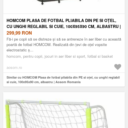
HOMCOM PLASA DE FOTBAL PLIABILA DIN PE SI OȚEL,
CU UNGHI REGLABIL SI CUIE, 100X95X90 CM, ALBASTRU |
AOSOM ROMANIA
299,99
RON
Fă-i pe copii să se distreze și să se antreneze în aer liber cu această
poartă de fotbal HOMCOM. Realizată din țevi de oțel vopsite
electrostatic ș...
homcom, pentru copii, jocuri in aer liber si sport, fotbal si basket
aosom.ro
Similar cu HOMCOM Plasa de fotbal pliabila din PE si oțel, cu unghi reglabil
si cuie, 100x95x90 cm, albastru | Aosom Romania