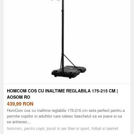
HOMCOM COS CU INALTIME REGLABILA 175-215 CM |
AOSOM RO
439,99
RON
HomCom cos cu inaltime reglabila 175-215 cm este perfect pentru a
permite copiilor si adultilor care iubesc baschetul sa se joace si sa
se antrenez...
homcom, pentru copii, jocuri in aer liber si sport, fotbal si basket