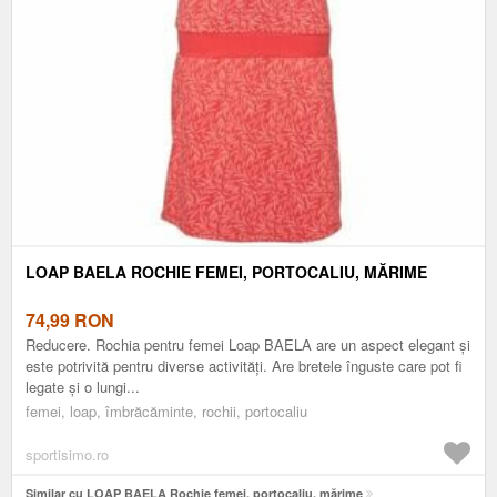
LOAP BAELA ROCHIE FEMEI, PORTOCALIU, MĂRIME
74,99
RON
Reducere. Rochia pentru femei Loap BAELA are un aspect elegant și
este potrivită pentru diverse activități. Are bretele înguste care pot fi
legate și o lungi...
femei, loap, îmbrăcăminte, rochii, portocaliu
sportisimo.ro
Similar cu LOAP BAELA Rochie femei, portocaliu, mărime