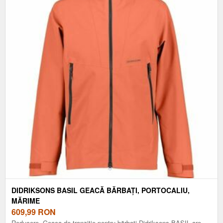
DIDRIKSONS BASIL GEACĂ BĂRBAȚI, PORTOCALIU,
MĂRIME
609,99
RON
Reducere. Geaca de tranziție pentru bărbați Didriksons BASIL are