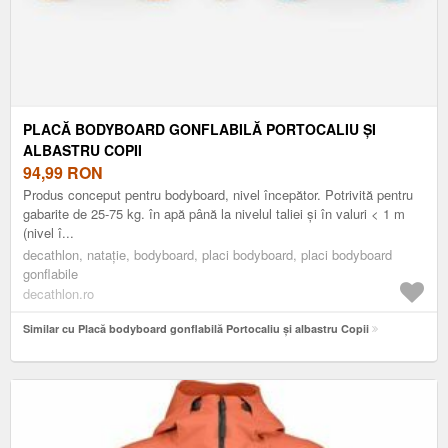
PLACĂ BODYBOARD GONFLABILĂ PORTOCALIU ȘI
ALBASTRU COPII
94,99
RON
Produs conceput pentru bodyboard, nivel începător. Potrivită pentru
gabarite de 25-75 kg. în apă până la nivelul taliei și în valuri < 1 m
(nivel î...
decathlon, nataţie, bodyboard, placi bodyboard, placi bodyboard
gonflabile
decathlon.ro
Similar cu Placă bodyboard gonflabilă Portocaliu și albastru Copii