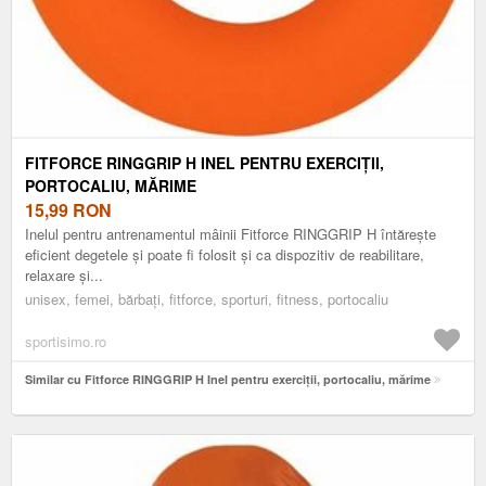
FITFORCE RINGGRIP H INEL PENTRU EXERCIȚII,
PORTOCALIU, MĂRIME
15,99
RON
Inelul pentru antrenamentul mâinii Fitforce RINGGRIP H întărește
eficient degetele și poate fi folosit și ca dispozitiv de reabilitare,
relaxare și...
unisex, femei, bărbați, fitforce, sporturi, fitness, portocaliu
sportisimo.ro
Similar cu Fitforce RINGGRIP H Inel pentru exerciții, portocaliu, mărime