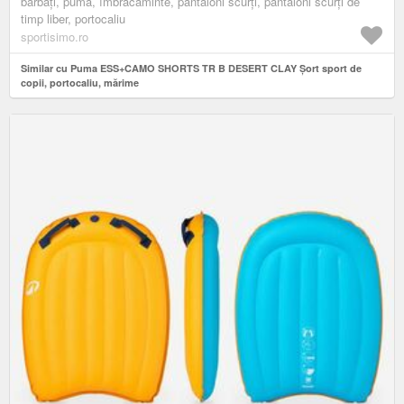
bărbați, puma, îmbrăcăminte, pantaloni scurți, pantaloni scurți de
timp liber, portocaliu
sportisimo.ro
Similar cu Puma ESS+CAMO SHORTS TR B DESERT CLAY Șort sport de
copii, portocaliu, mărime