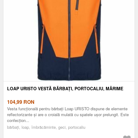
LOAP URISTO VESTĂ BĂRBAȚI, PORTOCALIU, MĂRIME
104,99
RON
Vesta funcțională pentru bărbați Loap URISTO dispune de elemente
reflectorizante și are o croială mulată cu spatele ușor prelungit. Este
confecțion...
bărbați, loap, îmbrăcăminte, geci, portocaliu