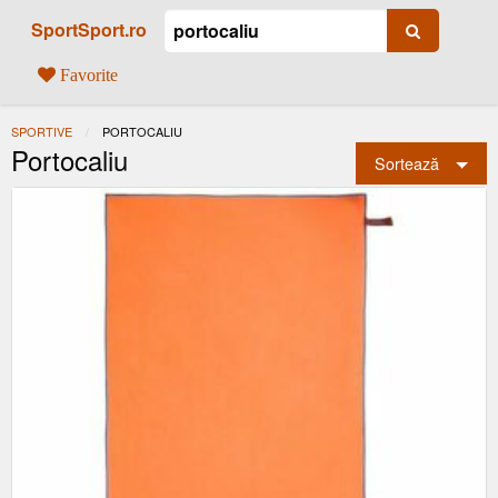
SportSport.ro
Favorite
SPORTIVE
ACTUAL:
PORTOCALIU
Portocaliu
Sortează