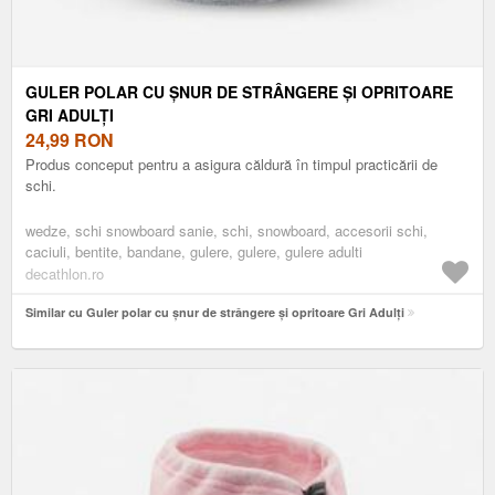
GULER POLAR CU ȘNUR DE STRÂNGERE ȘI OPRITOARE
GRI ADULȚI
24,99
RON
Produs conceput pentru a asigura căldură în timpul practicării de
schi.
wedze, schi snowboard sanie, schi, snowboard, accesorii schi,
caciuli, bentite, bandane, gulere, gulere, gulere adulti
decathlon.ro
Similar cu Guler polar cu șnur de strângere și opritoare Gri Adulți