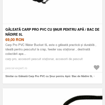
GĂLEATĂ CARP PRO PVC CU ȘNUR PENTRU APĂ / BAC DE
NĂDIRE 5L
69,00
RON
Carp Pro PVC Water Bucket 5L este o găleată practică și durabilă ,
ideală pentru pescuitul la crap, feeder sau staționar , destinată
colectării ape...
carp pro, accesorii pescuit staționar, accesorii de pescuit
pescar-expert.ro
Similar cu Găleată Carp Pro PVC cu Șnur pentru Apă / Bac de Nădire 5L