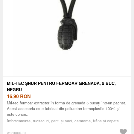
MIL-TEC ȘNUR PENTRU FERMOAR GRENADĂ, 5 BUC,
NEGRU
16,90
RON
Mil-tec fermoar extractor în formă de grenadă 5 bucăți într-un pachet.
Acest accesoriu este fabricat din poliuretan termoplastic 100% și
este conce...
îmbrăcăminte, rucsacuri, genți și saci, catarame, frâne și capete
waragod.ro