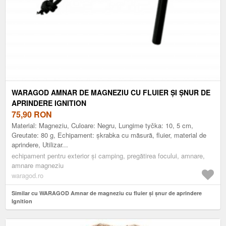
WARAGOD AMNAR DE MAGNEZIU CU FLUIER ȘI ȘNUR DE
APRINDERE IGNITION
75,90
RON
Material: Magneziu, Culoare: Negru, Lungime tyčka: 10, 5 cm,
Greutate: 80 g, Echipament: șkrabka cu măsură, fluier, material de
aprindere, Utilizar...
echipament pentru exterior și camping, pregătirea focului, amnare,
amnare magneziu
waragod.ro
Similar cu WARAGOD Amnar de magneziu cu fluier și șnur de aprindere
Ignition