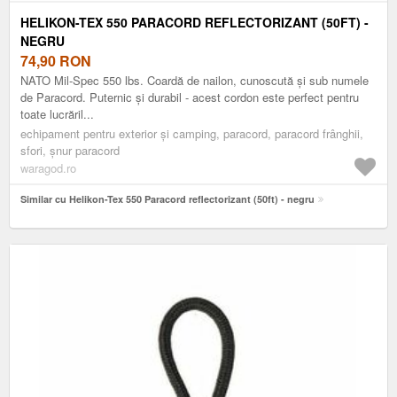
HELIKON-TEX 550 PARACORD REFLECTORIZANT (50FT) -
NEGRU
74,90
RON
NATO Mil-Spec 550 lbs. Coardă de nailon, cunoscută și sub numele
de Paracord. Puternic și durabil - acest cordon este perfect pentru
toate lucrăril...
echipament pentru exterior și camping, paracord, paracord frânghii,
sfori, șnur paracord
waragod.ro
Similar cu Helikon-Tex 550 Paracord reflectorizant (50ft) - negru