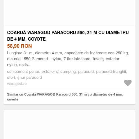
COARDĂ WARAGOD PARACORD 550, 31 M CU DIAMETRU
DE 4 MM, COYOTE
58,90
RON
Lungime 31 m, diametru 4 mm, capacitate de încărcare cca 250 kg,
material: 550 Paracord - nylon, 7 fire interioare, înveliș exterior -
nylon, rezis...
echipament pentru exterior și camping, paracord, paracord frânghii,
sfori, șnur paracord
waragod.ro
Similar cu Coardă WARAGOD Paracord 550, 31 m cu diametru de 4 mm,
coyote