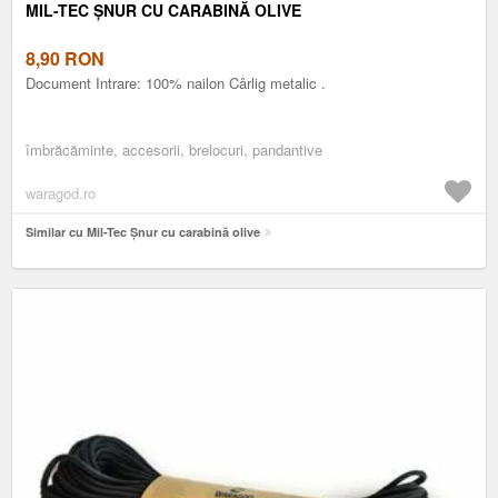
MIL-TEC ȘNUR CU CARABINĂ OLIVE
8,90
RON
Document Intrare: 100% nailon Cârlig metalic .
îmbrăcăminte, accesorii, brelocuri, pandantive
waragod.ro
Similar cu Mil-Tec Șnur cu carabină olive