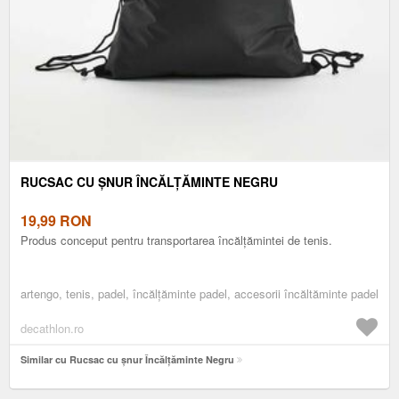
RUCSAC CU ȘNUR ÎNCĂLȚĂMINTE NEGRU
19,99
RON
Produs conceput pentru transportarea încălțămintei de tenis.
artengo, tenis, padel, încălțăminte padel, accesorii încăltăminte padel
decathlon.ro
Similar cu Rucsac cu șnur Încălțăminte Negru