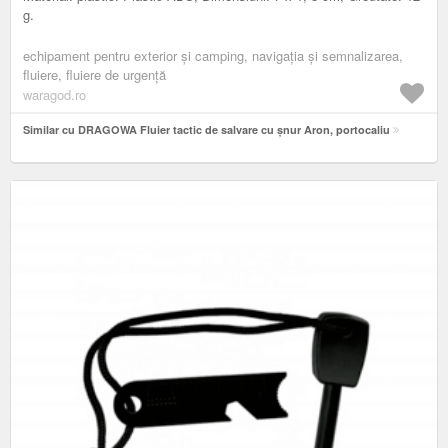
g.
echipament pentru exterior și camping, navigația și semnalizarea,
fluiere, fluiere de urgență
waragod.ro
Similar cu DRAGOWA Fluier tactic de salvare cu șnur Aron, portocaliu