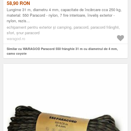
58,90
RON
Lungime 31 m, diametru 4 mm, capacitate de încărcare cca 250 kg,
material: 550 Paracord - nylon, 7 fire interioare, înveliș exterior -
nylon, rezis...
echipament pentru exterior și camping, paracord, paracord frânghii,
sfori, șnur paracord
waragod.ro
Similar cu WARAGOD Paracord 550 frânghie 31 m cu diametrul de 4 mm,
camo coyote