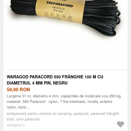
WARAGOD PARACORD 550 FRÂNGHIE 100 M CU
DIAMETRUL 4 MM PIN, NEGRU
58,90
RON
Lungime 31 m, diametru 4 mm, capacitate de încărcare cca 250 kg,
material: 550 Paracord - nylon, 7 fire interioare, înveliș exterior -
nylon, rezis...
echipament pentru exterior și camping, paracord, paracord frânghii,
sfori, șnur paracord
waragod.ro