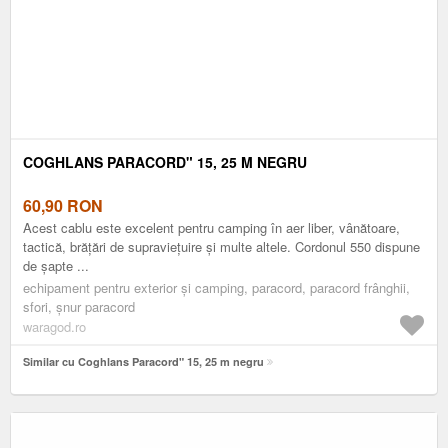
COGHLANS PARACORD" 15, 25 M NEGRU
60,90
RON
Acest cablu este excelent pentru camping în aer liber, vânătoare,
tactică, brățări de supraviețuire și multe altele. Cordonul 550 dispune
de șapte ...
echipament pentru exterior și camping, paracord, paracord frânghii,
sfori, șnur paracord
waragod.ro
Similar cu Coghlans Paracord" 15, 25 m negru