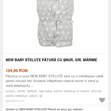
NEW BABY STELUȚE PĂTURĂ CU ȘNUR, GRI, MĂRIME
104,99
RON
Păturica cu șnur NEW BABY STELUȚE este ca o îmbrățișare caldă
pentru micuțul tău! Această înfășătoare clasică revine în trend și
oferă bebelușului ...
unisex, femei, bărbați, new baby, pentru bebeluși și mame, articole
pentru bebeluși, pături, gri
sportisimo.ro
Similar cu NEW BABY STELUȚE Pătură cu șnur, gri, mărime