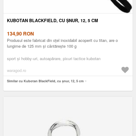
KUBOTAN BLACKFIELD, CU ȘNUR, 12, 5 CM
134,90
RON
Produsul este fabricat din oțel inoxidabil acoperit cu titan, are o
lungime de 125 mm și cântărește 100 g
sport și hobby-uri, autoapărare, pixuri tactice kubotan
waragod.ro
Similar cu Kubotan BlackField, cu șnur, 12, 5 cm