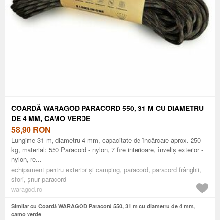
COARDĂ WARAGOD PARACORD 550, 31 M CU DIAMETRU
DE 4 MM, CAMO VERDE
58,90
RON
Lungime 31 m, diametru 4 mm, capacitate de încărcare aprox. 250
kg, material: 550 Paracord - nylon, 7 fire interioare, înveliș exterior -
nylon, re...
echipament pentru exterior și camping, paracord, paracord frânghii,
sfori, șnur paracord
waragod.ro
Similar cu Coardă WARAGOD Paracord 550, 31 m cu diametru de 4 mm,
camo verde