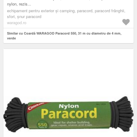
nylon, rezis...
echipament pentru exterior și camping, paracord, paracord frânghii,
sfori, șnur paracord
waragod.ro
Similar cu Coardă WARAGOD Paracord 550, 31 m cu diametru de 4 mm,
verde