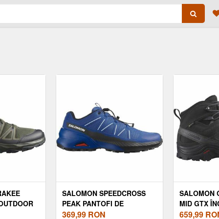
RAKEE
SALOMON SPEEDCROSS
SALOMON 
 OUTDOOR
PEAK PANTOFI DE
MID GTX Î
 MĂRIME 46
ALERGARE PENTRU
369,99
RON
PIELE TURI
659,99
RO