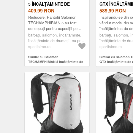
5 ÎNCĂLȚĂMINTE DE
GTX ÎNCĂLȚĂMI
DRUMEȚIE PENTRU
409,99
RON
DRUMEȚIE PEN
589,99
RON
BĂRBAȚI, AURIU, MĂRIME
BĂRBAȚI, GRI ÎN
Reducere. Pantofii Salomon
Inspirându-se din c
42 2/3
MĂRIME 46
TECHAMPHIBIAN 5 au fost
vândut model din s
concepuți pentru expediții pe
încălțămintea de d
terenuri umede și necunoscute,
alegerea potrivită p
bărbați, salomon, încălțăminte,
bărbați, salomon, î
dispun de vârf întărit și structură
pasionații de activită
încălțăminte de drumeții, cu profil
încălțăminte de drum
complet c...
redus (ghete), auriu
redus (ghete), gri î
sportisimo.ro
sportisimo.ro
Similar cu Salomon
Similar cu Salomon 
TECHAMPHIBIAN 5 Încălțăminte de
GTX Încălțăminte de 
drumeție pentru bărbați, auriu,
pentru bărbați, gri în
mărime 42 2/3