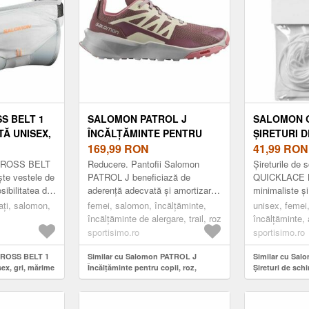
S BELT 1
SALOMON PATROL J
SALOMON Q
Ă UNISEX,
ÎNCĂLȚĂMINTE PENTRU
ȘIRETURI D
COPII, ROZ, MĂRIME
169,99
RON
MĂRIME
41,99
RON
 CROSS BELT
Reducere. Pantofii Salomon
Șireturile de
te vestele de
PATROL J beneficiază de
QUICKLACE K
sibilitatea de
aderență adecvată și amortizare
minimaliste și
esarul în jurul
ușoară care garantează siguranță
strâng într-o 
ați, salomon,
femei, salomon, încălțăminte,
unisex, femei
și confort. Sunt ideal pentru
Sistemul pat
încălțăminte de alergare, trail, roz
încălțăminte, a
locurile de...
este c...
alb
sportisimo.ro
sportisimo.ro
CROSS BELT 1
Similar cu Salomon PATROL J
Similar cu Sa
x, gri, mărime
Încălțăminte pentru copii, roz,
Șireturi de sch
mărime