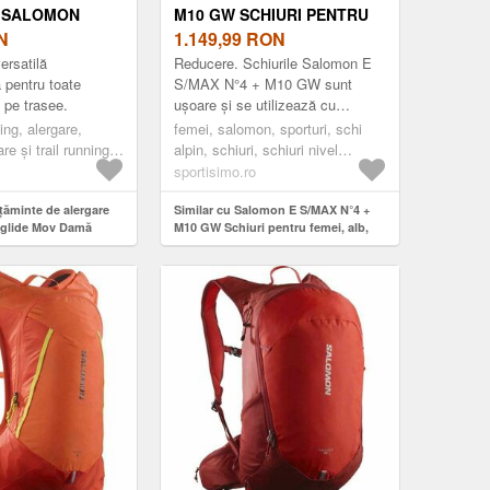
 SALOMON
M10 GW SCHIURI PENTRU
DE MOV DAMĂ
N
FEMEI, ALB, MĂRIME
1.149,99
RON
ersatilă
Reducere. Schiurile Salomon E
 pentru toate
S/MAX N°4 + M10 GW sunt
e pe trasee.
ușoare și se utilizează cu
ușurință, având o construcție
ng, alergare,
femei, salomon, sporturi, schi
monococă care se inspiră din
re și trail running,
alpin, schiuri, schiuri nivel
populara serie S/...
recreațional, alb
sportisimo.ro
lțăminte de alergare
Similar cu Salomon E S/MAX N°4 +
glide Mov Damă
M10 GW Schiuri pentru femei, alb,
mărime