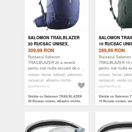
SALOMON TRAILBLAZER
SALOMON TRAI
20 RUCSAC UNISEX,
10 RUCSAC UNI
ALBASTRU ÎNCHIS, MĂRIME
309,99
RON
ÎNCHIS, MĂRIME
289,99
RON
Rucsacul Salomon
Rucsacul Salomon
TRAILBLAZER 20 a revenit
TRAILBLAZER 10 a
pentru mai multe excursii de o zi
pentru mai multe ex
și explorarea orașelor. Curele și
și explorarea orașel
unisex, femei, bărbați, salomon,
unisex, femei, bărb
panoul de spate au fost
panoul de spate au 
rucsacuri, albastru închis
rucsacuri, verde în
îmbunătățite ...
îmbunătățite ...
sportisimo.ro
sportisimo.ro
Similar cu Salomon TRAILBLAZER
Similar cu Salomon
20 Rucsac unisex, albastru închis,
10 Rucsac unisex, ver
mărime
mărime