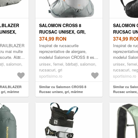
LBLAZER
SALOMON CROSS 8
SALOMON 
UNISEX,
RUCSAC UNISEX, GRI,
RUCSAC UN
MĂRIME
374,99
RON
MĂRIME
374,99
RO
 TRAILBLAZER
Inspirat de rucsacurile
Inspirat de ru
tru mai multe
reprezentative de alergare,
reprezentative
 scurte. Alături
modelul Salomon CROSS 8 este
modelul Sal
temul de
ideal pentru a transporta toate
ideal pentru a
ați, salomon,
unisex, femei, bărbați, salomon,
unisex, femei
za...
lucrurile esențiale în timpul aler...
lucrurile esenț
rucsacuri, gri
rucsacuri, ne
sportisimo.ro
sportisimo.ro
 TRAILBLAZER
Similar cu Salomon CROSS 8
Similar cu Sa
 gri, mărime
Rucsac unisex, gri, mărime
Rucsac unisex,