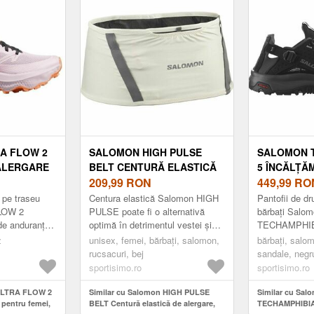
A FLOW 2
SALOMON HIGH PULSE
SALOMON 
 ALERGARE
BELT CENTURĂ ELASTICĂ
5 ÎNCĂLȚĂ
 ROZ,
DE ALERGARE, BEJ,
209,99
RON
BĂRBAȚI, 
449,99
RO
MĂRIME
43 1/3
e pe traseu
Centura elastică Salomon HIGH
Pantofii de dr
LOW 2
PULSE poate fi o alternativă
bărbați Salo
 de anduranță
optimă în detrimentul vestei și
TECHAMPHIB
serie de
este potrivită pentru o varietate
concepuți pent
z
unisex, femei, bărbați, salomon,
bărbați, salom
tice precum
de distanțe, până la d...
teren umed și
rucsacuri, bej
sandale, negr
vârf întărit și 
sportisimo.ro
sportisimo.ro
 ULTRA FLOW 2
Similar cu Salomon HIGH PULSE
Similar cu Sal
 pentru femei,
BELT Centură elastică de alergare,
TECHAMPHIBIAN