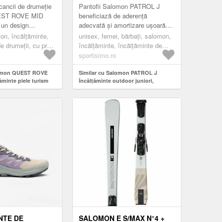
RIME 44
ÎNCHIS, MĂRIME
ancii de drumeție
Pantofii Salomon PATROL J
EST ROVE MID
beneficiază de aderență
un design
adecvată și amortizare ușoară
aracteristici
care garantează siguranță și
on, încălțăminte,
unisex, femei, bărbați, salomon,
tea superioară este
confort. Sunt ideali pe terenuri de
e drumeții, cu profil
încălțăminte, încălțăminte de
din pi...
jo...
), negru
drumeții, cu profil redus (ghete),
sportisimo.ro
albastru închis
lomon QUEST ROVE
Similar cu Salomon PATROL J
ăminte piele turism
Încălțăminte outdoor juniori,
 mărime 44
albastru închis, mărime
NTE DE
SALOMON E S/MAX N°4 +