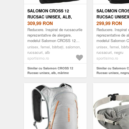
SALOMON CROSS 12
SALOMON CROS
RUCSAC UNISEX, ALB,
RUCSAC UNISEX
MĂRIME
309,99
RON
MĂRIME
299,99
RON
Reducere. Inspirat de rucsacurile
Reducere. Inspirat 
reprezentative de alergare,
reprezentative de a
modelul Salomon CROSS 12
modelul Salomon 
este ideal pentru a transporta
ideal pentru a trans
unisex, femei, bărbați, salomon,
unisex, femei, bărb
toate lucrurile esențiale în timpul
lucrurile esențiale î
rucsacuri, alb
rucsacuri, negru
ale...
sportisimo.ro
sportisimo.ro
Similar cu Salomon CROSS 12
Similar cu Salomon 
Rucsac unisex, alb, mărime
Rucsac unisex, negr