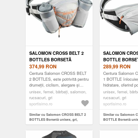
SALOMON CROSS BELT 2
SALOMON CROS
BOTTLES BORSETĂ
BOTTLE BORSET
UNISEX, GRI, MĂRIME
374,99
RON
GRI, MĂRIME
289,99
RON
Centura Salomon CROSS BELT
Centura Salomon
2 BOTTLES, este potrivită pentru
1 BOTTLE înlocuieș
drumeții, ciclism, alergare și
hidratare, oferind po
plimbări în natură, înlocuind cu
a transporta tot nec
unisex, femei, bărbați, salomon,
unisex, femei, bărb
succes vesta de alergar...
taliei, pentru u...
rucsacuri, gri
rucsacuri, gri
sportisimo.ro
sportisimo.ro
Similar cu Salomon CROSS BELT 2
Similar cu Salomon 
BOTTLES Borsetă unisex, gri,
BOTTLE Borsetă unise
mărime