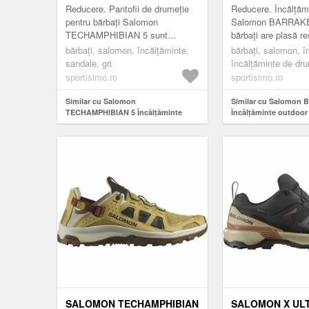
2/3
Reducere. Pantofii de drumeție
Reducere. Încălțăm
pentru bărbați Salomon
Salomon BARRAKE
TECHAMPHIBIAN 5 sunt
bărbați are plasă re
concepuți pentru expediții pe
talpă exterioară ad
bărbați, salomon, încălțăminte,
bărbați, salomon, î
teren umed și necunoscut. Au un
Contagrip® și tehno
sandale, gri
încălțăminte de drum
vârf întărit și o co...
pentru un ...
redus (ghete), kaki
sportisimo.ro
sportisimo.ro
Similar cu Salomon
Similar cu Salomon
TECHAMPHIBIAN 5 Încălțăminte
Încălțăminte outdoor 
turism bărbați, gri, mărime 42 2/3
mărime 46
SALOMON TECHAMPHIBIAN
SALOMON X ULT