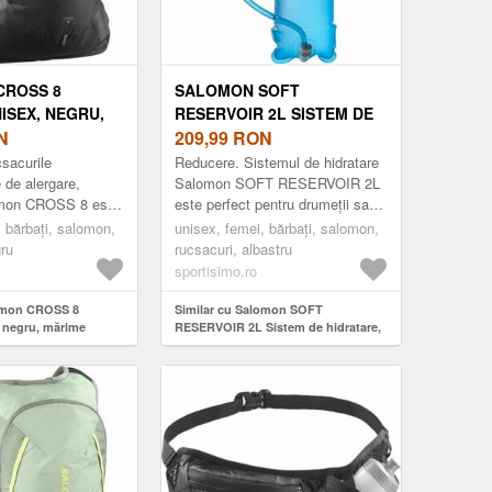
CROSS 8
SALOMON SOFT
ISEX, NEGRU,
RESERVOIR 2L SISTEM DE
N
HIDRATARE, ALBASTRU,
209,99
RON
MĂRIME
csacurile
Reducere. Sistemul de hidratare
 de alergare,
Salomon SOFT RESERVOIR 2L
omon CROSS 8 este
este perfect pentru drumeții sau
 transporta toate
ciclism. Va menține hidratarea și
, bărbați, salomon,
unisex, femei, bărbați, salomon,
iale în timpul aler...
energia în mișcare și se
gru
rucsacuri, albastru
micșore...
sportisimo.ro
lomon CROSS 8
Similar cu Salomon SOFT
 negru, mărime
RESERVOIR 2L Sistem de hidratare,
albastru, mărime