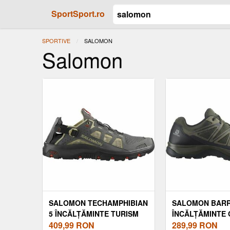
SportSport.ro
SPORTIVE
ACTUAL:
SALOMON
Salomon
SALOMON TECHAMPHIBIAN
SALOMON BAR
5 ÎNCĂLȚĂMINTE TURISM
ÎNCĂLȚĂMINTE
BĂRBAȚI, GRI, MĂRIME 42
409,99
RON
BĂRBAȚI, KAKI,
289,99
RON