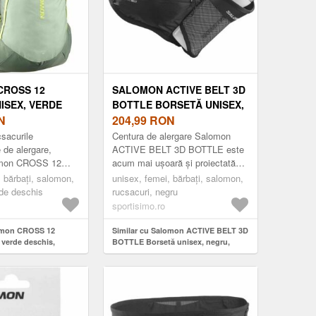
CROSS 12
SALOMON ACTIVE BELT 3D
ISEX, VERDE
BOTTLE BORSETĂ UNISEX,
MĂRIME
N
NEGRU, MĂRIME
204,99
RON
csacurile
Centura de alergare Salomon
 de alergare,
ACTIVE BELT 3D BOTTLE este
omon CROSS 12
acum mai ușoară și proiectată
tru a transporta
pentru a se potrivi perfect și a se
, bărbați, salomon,
unisex, femei, bărbați, salomon,
 esențiale în timpul
mișca cât mai puțin. Dator...
rde deschis
rucsacuri, negru
sportisimo.ro
lomon CROSS 12
Similar cu Salomon ACTIVE BELT 3D
 verde deschis,
BOTTLE Borsetă unisex, negru,
mărime