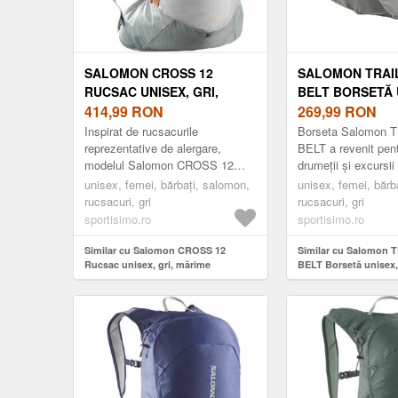
SALOMON CROSS 12
SALOMON TRAI
RUCSAC UNISEX, GRI,
BELT BORSETĂ 
MĂRIME
414,99
RON
GRI, MĂRIME
269,99
RON
Inspirat de rucsacurile
Borseta Salomon
reprezentative de alergare,
BELT a revenit pen
modelul Salomon CROSS 12
drumeții și excursii
este ideal pentru a transporta
de catarama și sis
unisex, femei, bărbați, salomon,
unisex, femei, bărb
toate lucrurile esențiale în timpul
reglare ușor de utili
rucsacuri, gri
rucsacuri, gri
ale...
sportisimo.ro
sportisimo.ro
Similar cu Salomon CROSS 12
Similar cu Salomon
Rucsac unisex, gri, mărime
BELT Borsetă unisex,