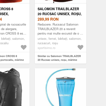
CROSS 8
SALOMON TRAILBLAZER
ISEX,
20 RUCSAC UNISEX, ROȘU,
U, MĂRIME
N
MĂRIME
289,99
RON
pirat de rucsacurile
Reducere. Rucsacul Salomon
 de alergare,
TRAILBLAZER 20 a revenit
omon CROSS 8 este
pentru mai multe excursii de o zi
 transporta toate
și explorarea orașelor. Curele și
, bărbați, salomon,
unisex, femei, bărbați, salomon,
iale în timpul aler...
panoul de spate au fost
tocaliu
rucsacuri, roșu
îmbunătățite ...
sportisimo.ro
lomon CROSS 8
Similar cu Salomon TRAILBLAZER
 portocaliu, mărime
20 Rucsac unisex, roșu, mărime