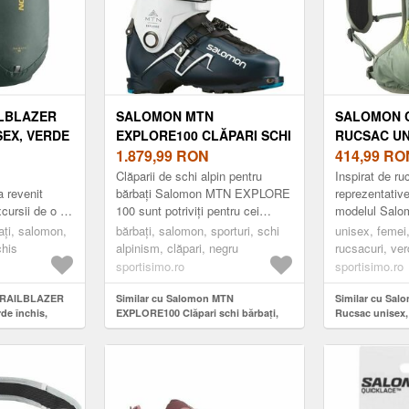
LBLAZER
SALOMON MTN
SALOMON 
SEX, VERDE
EXPLORE100 CLĂPARI SCHI
RUCSAC UN
BĂRBAȚI, NEGRU, MĂRIME
1.879,99
RON
DESCHIS, 
414,99
RO
Clăparii de schi alpin pentru
Inspirat de ru
 revenit
bărbați Salomon MTN EXPLORE
reprezentative
cursii de o zi
100 sunt potriviți pentru cei
modelul Sal
or. Curele și
pasionați de aventurile montane.
este ideal pen
ați, salomon,
bărbați, salomon, sporturi, schi
unisex, femei
fost
Carâmbulclăparului are o m...
toate lucrurile
chis
alpinism, clăpari, negru
rucsacuri, ve
ale...
sportisimo.ro
sportisimo.ro
 TRAILBLAZER
Similar cu Salomon MTN
Similar cu Sa
de închis,
EXPLORE100 Clăpari schi bărbați,
Rucsac unisex,
negru, mărime
mărime