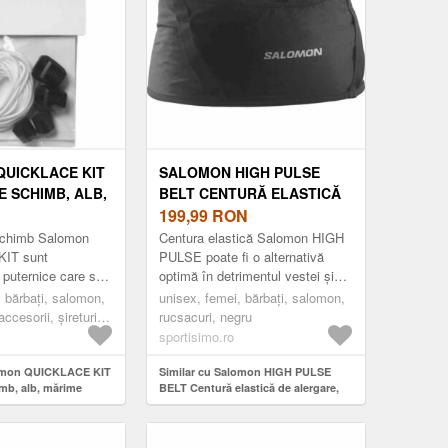
UICKLACE KIT
SALOMON HIGH PULSE
E SCHIMB, ALB,
BELT CENTURĂ ELASTICĂ
DE ALERGARE, NEGRU,
199,99
RON
MĂRIME
 schimb Salomon
Centura elastică Salomon HIGH
IT sunt
PULSE poate fi o alternativă
 puternice care se
optimă în detrimentul vestei și
singură mișcare.
este potrivită pentru o varietate
, bărbați, salomon,
unisex, femei, bărbați, salomon,
entat Quicklace™
de distanțe, până la d...
ccesorii, șireturi,
rucsacuri, negru
sportisimo.ro
lomon QUICKLACE KIT
Similar cu Salomon HIGH PULSE
imb, alb, mărime
BELT Centură elastică de alergare,
negru, mărime