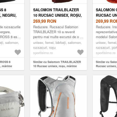
S 8
SALOMON TRAILBLAZER
SALOMON 
, NEGRU,
10 RUCSAC UNISEX, ROȘU,
RUCSAC UN
MĂRIME
269,99
RON
PORTOCALI
269,99
RO
de rucsacurile
Reducere. Rucsacul Salomon
Reducere. Ins
lergare,
TRAILBLAZER 10 a revenit
reprezentative
CROSS 8 este
pentru mai multe excursii de o zi
modelul Sal
porta toate
și explorarea orașelor. Curele și
ideal pentru a
ați, salomon,
unisex, femei, bărbați, salomon,
unisex, femei
n timpul aler...
panoul de spate au fost
lucrurile esenț
rucsacuri, roșu
rucsacuri, por
îmbunătățite ...
sportisimo.ro
sportisimo.ro
CROSS 8
Similar cu Salomon TRAILBLAZER
Similar cu Sa
u, mărime
10 Rucsac unisex, roșu, mărime
Rucsac unisex,