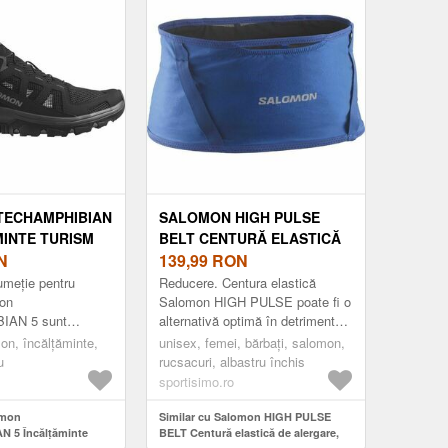
TECHAMPHIBIAN
SALOMON HIGH PULSE
MINTE TURISM
BELT CENTURĂ ELASTICĂ
NEGRU, MĂRIME
N
DE ALERGARE, ALBASTRU
139,99
RON
ÎNCHIS, MĂRIME
umeție pentru
Reducere. Centura elastică
mon
Salomon HIGH PULSE poate fi o
IAN 5 sunt
alternativă optimă în detrimentul
ru expediții pe
vestei și este potrivită pentru o
on, încălțăminte,
unisex, femei, bărbați, salomon,
 necunoscut. Au un
varietate de distanțe, până la d...
u
rucsacuri, albastru închis
o co...
sportisimo.ro
omon
Similar cu Salomon HIGH PULSE
 5 Încălțăminte
BELT Centură elastică de alergare,