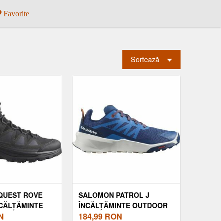
Favorite
Sortează
QUEST ROVE
SALOMON PATROL J
NCĂLȚĂMINTE
ÎNCĂLȚĂMINTE OUTDOOR
SM BĂRBAȚI,
N
JUNIORI, ALBASTRU
184,99
RON