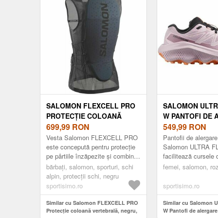
SALOMON FLEXCELL PRO
SALOMON ULTR
PROTECȚIE COLOANĂ
W PANTOFI DE
VERTEBRALĂ, NEGRU,
699,99
RON
PENTRU FEMEI,
549,99
RON
MĂRIME
MĂRIME 42
Vesta Salomon FLEXCELL PRO
Pantofii de alergar
este concepută pentru protecție
Salomon ULTRA F
pe pârtiile înzăpezite și combină
facilitează cursele
fără probleme standardele înalte
fără efort. Oferă o 
bărbați, salomon, sporturi, schi
femei, salomon, ro
de siguranță cu un de...
caracteristici prac
alpin, protecții schi, negru
co...
sportisimo.ro
sportisimo.ro
Similar cu Salomon FLEXCELL PRO
Similar cu Salomon
Protecție coloană vertebrală, negru,
W Pantofi de alergare