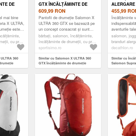
NTE DE
GTX ÎNCĂLȚĂMINTE DE
ALERGARE
TRU
DRUMEȚIE PENTRU
609,99
RON
SUPRAGLI
455,99
RO
CHIS,
BĂRBAȚI, VERDE ÎNCHIS,
el mai bine
Pantofii de drumeție Salomon X
Încălțăminte v
MĂRIME 44 2/3
eria X ULTRA,
ULTRA 360 GTX se bazează pe
indispensabilă
rumeție este
un concept consacrat și sunt
aventurile tal
entru
concepuți pentru distanțe lungi.
ncălțăminte,
bărbați, salomon, încălțăminte,
salomon, joggi
ți în...
Continuă tradiția iconicul...
eții, cu profil
încălțăminte de drumeții, cu profil
branduri alerga
nchis
redus (ghete), verde închis
salomon
sportisimo.ro
decathlon.ro
X ULTRA 360
Similar cu Salomon X ULTRA 360
Similar cu Încă
drumeție
GTX Încălțăminte de drumeție
Salomon Supra
chis, mărime 46
pentru bărbați, verde închis, mărime
44 2/3