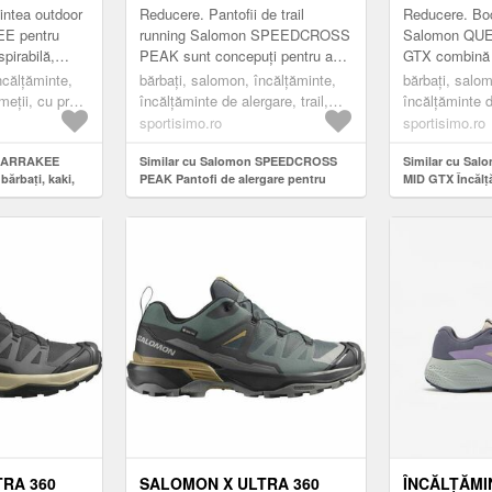
BĂRBAȚI, ALBASTRU,
NEGRU, MĂ
intea outdoor
Reducere. Pantofii de trail
Reducere. Boc
MĂRIME 41 1/3
E pentru
running Salomon SPEEDCROSS
Salomon QU
spirabilă,
PEAK sunt concepuți pentru a
GTX combină 
erentă
proteja picioarele, indiferent de
atemporal și c
ncălțăminte,
bărbați, salomon, încălțăminte,
bărbați, salom
logie Sensifit
distanță sau ritm: construcție
avansate. Par
eții, cu profil
încălțăminte de alergare, trail,
încălțăminte d
SensiFit...
confecționată 
albastru
înalt (bocanci
sportisimo.ro
sportisimo.ro
 BARRAKEE
Similar cu Salomon SPEEDCROSS
Similar cu Sa
bărbați, kaki,
PEAK Pantofi de alergare pentru
MID GTX Încălț
bărbați, albastru, mărime 41 1/3
bărbați, negru,
RA 360
SALOMON X ULTRA 360
ÎNCĂLȚĂMI