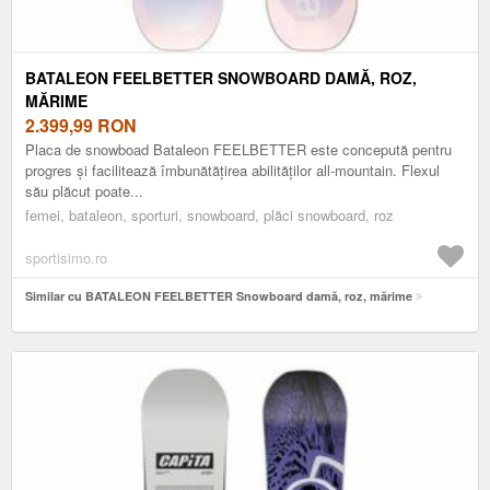
BATALEON FEELBETTER SNOWBOARD DAMĂ, ROZ,
MĂRIME
2.399,99
RON
Placa de snowboad Bataleon FEELBETTER este concepută pentru
progres și facilitează îmbunătățirea abilităților all-mountain. Flexul
său plăcut poate...
femei, bataleon, sporturi, snowboard, plăci snowboard, roz
sportisimo.ro
Similar cu BATALEON FEELBETTER Snowboard damă, roz, mărime