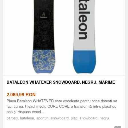
BATALEON WHATEVER SNOWBOARD, NEGRU, MĂRIME
2.089,99
RON
Placa Bataleon WHATEVER este excelentă pentru orice dorești să
faci cu ea. Flexul mediu CORE CORE o transformă într-o placă cu
pop și răspuns excel...
bărbați, bataleon, sporturi, snowboard, plăci snowboard, negru