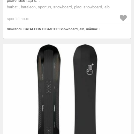
poate face față o...
bărbați, bataleon, sporturi, snowboard, plăci snowboard, alb
sportisimo.ro
Similar cu BATALEON DISASTER Snowboard, alb, mărime