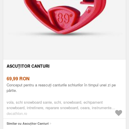
ASCUŢITOR CANTURI
69,99
RON
Conceput pentru a reascuți canturile schiurilor în timpul unei zi pe
pârtie.
vola, schi snowboard sanie, schi, snowboard, echipament
snowboard, intretinere, reparare snowboard, ceara, instrumente
ceruire placi snowboard
decathlon.ro
Similar cu Ascuţitor Canturi