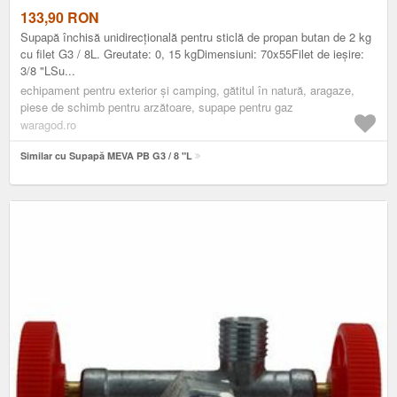
133,90
RON
Supapă închisă unidirecțională pentru sticlă de propan butan de 2 kg
cu filet G3 / 8L. Greutate: 0, 15 kgDimensiuni: 70x55Filet de ieșire:
3/8 "LSu...
echipament pentru exterior și camping, gătitul în natură, aragaze,
piese de schimb pentru arzătoare, supape pentru gaz
waragod.ro
Similar cu Supapă MEVA PB G3 / 8 "L