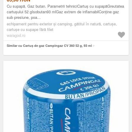
Cu supapă. Gaz butan. Parametrii tehniciCartuș cu supapăGreutatea
cartușului 52 gIsobutan93 mlGaz extrem de inflamabilConține gaz
sub presiune, poa...
echipament pentru exterior și camping, gătitul în natură, cartușe,
cartușe cu supape fără filet
waragod.ro
Similar cu Cartuș de gaz Campingaz CV 360 52 g, 93 ml