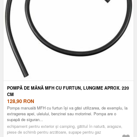
POMPĂ DE MÂNĂ MFH CU FURTUN, LUNGIME APROX. 220
CM
128,90
RON
Pompa manuală MFH cu furtun își va găsi utilizarea, de exemplu, la
extragerea apei, uleiului, benzinei sau motorinei. Pompa are o
supapă de siguran...
echipament pentru exterior și camping, gătitul în natură, aragaze,
piese de schimb pentru arzătoare, supape pentru gaz