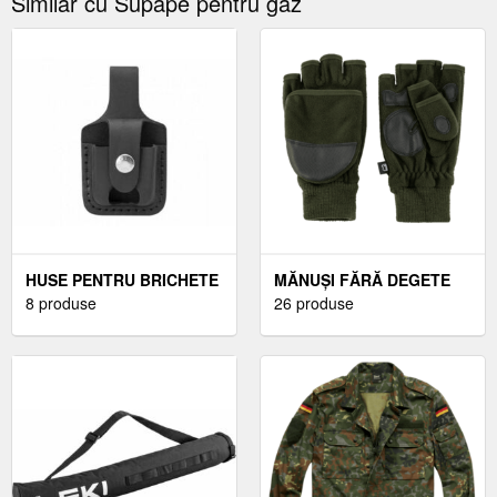
Similar cu Supape pentru gaz
HUSE PENTRU BRICHETE
MĂNUȘI FĂRĂ DEGETE
8 produse
PENTRU BĂRBAȚI
26 produse