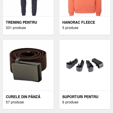
TRENING PENTRU
HANORAC FLEECE
BARBATI
331 produse
PENTRU COPII
5 produse
CURELE DIN PÂNZĂ
SUPORTURI PENTRU
PENTRU BĂRBAȚI
57 produse
LANTERNE FRONTALE
6 produse