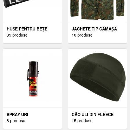
HUSE PENTRU BEȚE
JACHETE TIP CĂMAȘĂ
39 produse
PENTRU BĂRBAȚI
10 produse
SPRAY-URI
CĂCIULI DIN FLEECE
AUTOAPĂRARE PENTRU
8 produse
PENTRU BĂRBAȚI
15 produse
FEMEI