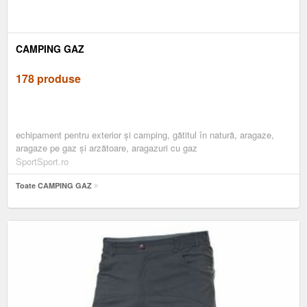
CAMPING GAZ
178 produse
echipament pentru exterior și camping, gătitul în natură, aragaze,
aragaze pe gaz și arzătoare, aragazuri cu gaz
SportSport.ro
Toate CAMPING GAZ