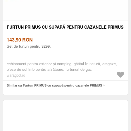
FURTUN PRIMUS CU SUPAPĂ PENTRU CAZANELE PRIMUS
143,90
RON
Set de furtun pentru 3299.
echipament pentru exterior și camping, gătitul în natură, aragaze,
piese de schimb pentru arzătoare, furtunuri de gaz
waragod.ro
Similar cu Furtun PRIMUS cu supapă pentru cazanele PRIMUS