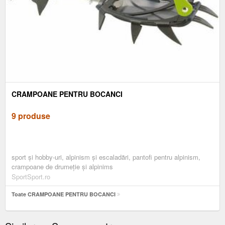
CRAMPOANE PENTRU BOCANCI
9 produse
sport și hobby-uri, alpinism și escaladări, pantofi pentru alpinism,
crampoane de drumeție și alpinims
SportSport.ro
Toate CRAMPOANE PENTRU BOCANCI