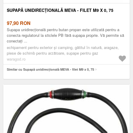
SUPAPĂ UNIDIRECȚIONALĂ MEVA - FILET M9 X 0, 75
97,90
RON
Supapa unidirecțională pentru butan propan este utilizată pentru a
conecta regulatorul la sticlele PB fără supapa proprie. Vă permite să
conectați ...
echipament pentru exterior și camping, gătitul în natură, aragaze,
piese de schimb pentru arzătoare, supape pentru gaz
waragod.ro
Similar cu Supapă unidirecțională MEVA - filet M9 x 0, 75