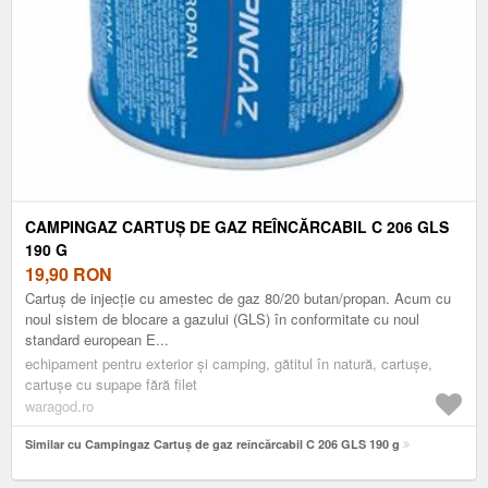
CAMPINGAZ CARTUȘ DE GAZ REÎNCĂRCABIL C 206 GLS
190 G
19,90
RON
Cartuș de injecție cu amestec de gaz 80/20 butan/propan. Acum cu
noul sistem de blocare a gazului (GLS) în conformitate cu noul
standard european E...
echipament pentru exterior și camping, gătitul în natură, cartușe,
cartușe cu supape fără filet
waragod.ro
Similar cu Campingaz Cartuș de gaz reîncărcabil C 206 GLS 190 g