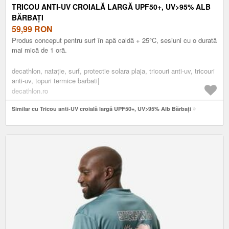
TRICOU ANTI-UV CROIALĂ LARGĂ UPF50+, UV>95% ALB
BĂRBAȚI
59,99
RON
Produs conceput pentru surf în apă caldă + 25°C, sesiuni cu o durată
mai mică de 1 oră.
decathlon, nataţie, surf, protectie solara plaja, tricouri anti-uv, tricouri
anti-uv, topuri termice barbati|
decathlon.ro
Similar cu Tricou anti-UV croială largă UPF50+, UV>95% Alb Bărbați