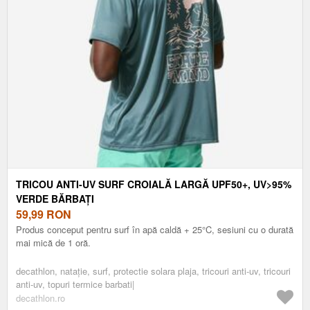
TRICOU ANTI-UV SURF CROIALĂ LARGĂ UPF50+, UV>95%
VERDE BĂRBAȚI
59,99
RON
Produs conceput pentru surf în apă caldă + 25°C, sesiuni cu o durată
mai mică de 1 oră.
decathlon, nataţie, surf, protectie solara plaja, tricouri anti-uv, tricouri
anti-uv, topuri termice barbati|
decathlon.ro