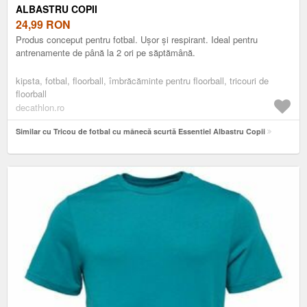
ALBASTRU COPII
24,99
RON
Produs conceput pentru fotbal. Ușor și respirant. Ideal pentru
antrenamente de până la 2 ori pe săptămână.
kipsta, fotbal, floorball, îmbrăcăminte pentru floorball, tricouri de
floorball
decathlon.ro
Similar cu Tricou de fotbal cu mânecă scurtă Essentiel Albastru Copii