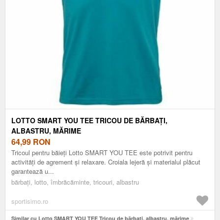
LOTTO SMART YOU TEE TRICOU DE BĂRBAȚI,
ALBASTRU, MĂRIME
64,99
RON
Tricoul pentru băieți Lotto SMART YOU TEE este potrivit pentru
activități de agrement și relaxare. Croiala lejeră și materialul plăcut
garantează u...
bărbați, lotto, îmbrăcăminte, tricouri, albastru
sportisimo.ro
Similar cu Lotto SMART YOU TEE Tricou de bărbați, albastru, mărime