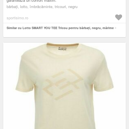
garantează un confort maxim.
bărbați, lotto, îmbrăcăminte, tricouri, negru
sportisimo.ro
Similar cu Lotto SMART YOU TEE Tricou pentru bărbați, negru, mărime