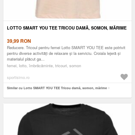
LOTTO SMART YOU TEE TRICOU DAMĂ, SOMON, MĂRIME
39,99
RON
Reducere. Tricoul pentru femei Lotto SMART YOU TEE este potrivit
pentru diverse activități de relaxare și la serviciu. Croiala lejeră și
materialul plăcut ga...
femei, lotto, îmbrăcăminte, tricouri, somon
sportisimo.ro
Similar cu Lotto SMART YOU TEE Tricou damă, somon, mărime