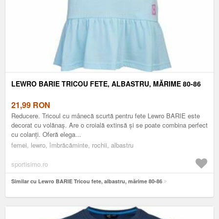
LEWRO BARIE TRICOU FETE, ALBASTRU, MĂRIME 80-86
21,99
RON
Reducere. Tricoul cu mânecă scurtă pentru fete Lewro BARIE este
decorat cu volănaș. Are o croială extinsă și se poate combina perfect
cu colanți. Oferă elega...
femei, lewro, îmbrăcăminte, rochii, albastru
sportisimo.ro
Similar cu Lewro BARIE Tricou fete, albastru, mărime 80-86