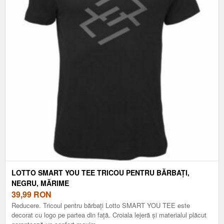
LOTTO SMART YOU TEE TRICOU PENTRU BĂRBAȚI,
NEGRU, MĂRIME
39,99
RON
Reducere. Tricoul pentru bărbați Lotto SMART YOU TEE este
decorat cu logo pe partea din față. Croiala lejeră și materialul plăcut