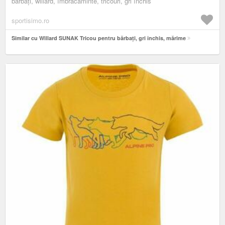
bărbați, willard, îmbrăcăminte, tricouri, gri închis
sportisimo.ro
Similar cu Willard SUNAK Tricou pentru bărbați, gri închis, mărime