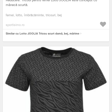
mânecă scurtă.
femei, lotto, îmbrăcăminte, tricouri, bej
sportisimo.ro
Similar cu Lotto JOOLIA Tricou scurt damă, bej, mărime