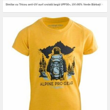
Similar cu Tricou anti-UV surf croială largă UPF50+, UV>95% Verde Bărbați