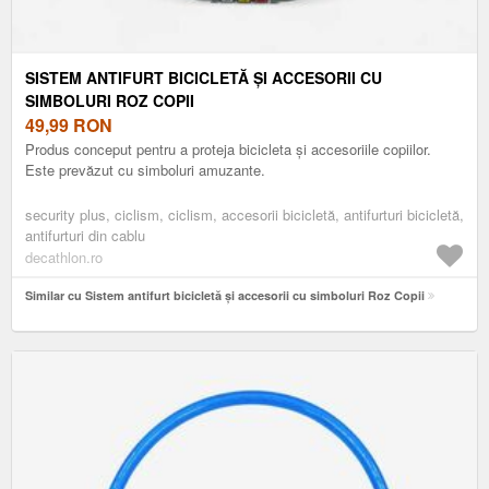
SISTEM ANTIFURT BICICLETĂ ȘI ACCESORII CU
SIMBOLURI ROZ COPII
49,99
RON
Produs conceput pentru a proteja bicicleta și accesoriile copiilor.
Este prevăzut cu simboluri amuzante.
security plus, ciclism, ciclism, accesorii bicicletă, antifurturi bicicletă,
antifurturi din cablu
decathlon.ro
Similar cu Sistem antifurt bicicletă și accesorii cu simboluri Roz Copii