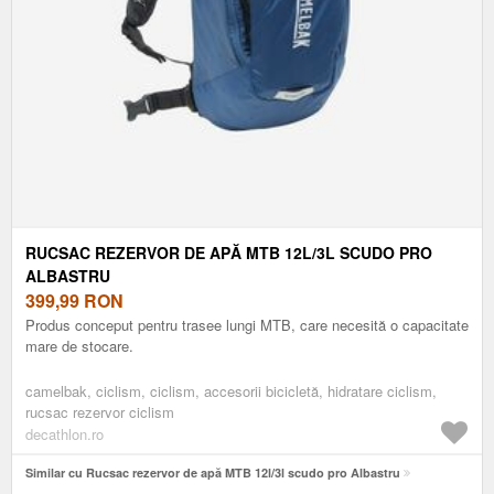
RUCSAC REZERVOR DE APĂ MTB 12L/3L SCUDO PRO
ALBASTRU
399,99
RON
Produs conceput pentru trasee lungi MTB, care necesită o capacitate
mare de stocare.
camelbak, ciclism, ciclism, accesorii bicicletă, hidratare ciclism,
rucsac rezervor ciclism
decathlon.ro
Similar cu Rucsac rezervor de apă MTB 12l/3l scudo pro Albastru