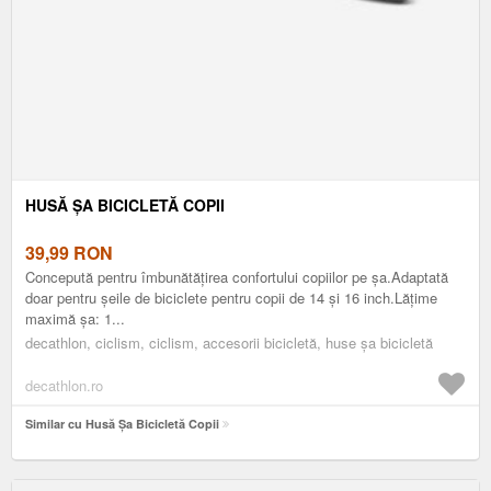
HUSĂ ŞA BICICLETĂ COPII
39,99
RON
Concepută pentru îmbunătăţirea confortului copiilor pe şa.Adaptată
doar pentru șeile de biciclete pentru copii de 14 și 16 inch.Lățime
maximă șa: 1...
decathlon, ciclism, ciclism, accesorii bicicletă, huse șa bicicletă
decathlon.ro
Similar cu Husă Şa Bicicletă Copii