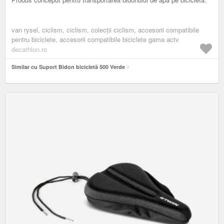
van rysel, ciclism, ciclism, colecții ciclism, accesorii compatibile
pentru biciclete, accesorii compatibile biciclete gama actv
decathlon.ro
Similar cu Suport Bidon bicicletă 500 Verde