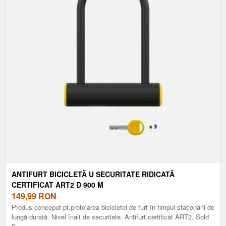
ANTIFURT BICICLETĂ U SECURITATE RIDICATĂ
CERTIFICAT ART2 D 900 M
149,99
RON
Produs conceput pt.protejarea bicicletei de furt în timpul staționării de
lungă durată. Nivel înalt de securitate. Antifurt certificat ART2, Sold