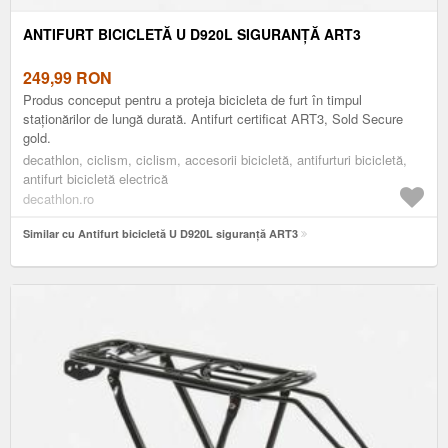
ANTIFURT BICICLETĂ U D920L SIGURANȚĂ ART3
249,99
RON
Produs conceput pentru a proteja bicicleta de furt în timpul
staționărilor de lungă durată. Antifurt certificat ART3, Sold Secure
gold.
decathlon, ciclism, ciclism, accesorii bicicletă, antifurturi bicicletă,
antifurt bicicletă electrică
decathlon.ro
Similar cu Antifurt bicicletă U D920L siguranță ART3