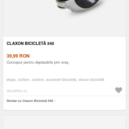
CLAXON BICICLETĂ 540
39,99
RON
Conceput pentru deplasările prin oraș.
elops, ciclism, ciclism, accesorii bicicletă, claxon bicicletă
decathlon.ro
Similar cu Claxon Bicicletă 540