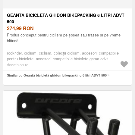
GEANTĂ BICICLETĂ GHIDON BIKEPACKING 6 LITRI ADVT
500
274,99
RON
Produs conceput pentru ciclism pe șosea sau trasee și pe vreme
blândă.
rockrider, ciclism, ciclism, colecții ciclism, accesorii compatibile
pentru biciclete, accesorii compatibile biciclete gama advt
decathlon.ro
Similar cu Geantă bicicletă ghidon bikepacking 6 litri ADVT 500