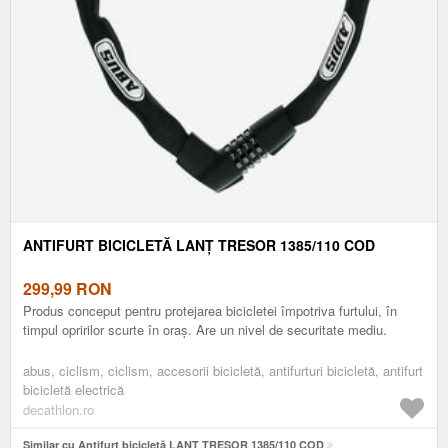
ANTIFURT BICICLETĂ LANȚ TRESOR 1385/110 COD
299,99
RON
Produs conceput pentru protejarea bicicletei împotriva furtului, în
timpul opririlor scurte în oraș. Are un nivel de securitate mediu.
abus, ciclism, ciclism, accesorii bicicletă, antifurturi bicicletă, antifurt
bicicletă electrică
decathlon.ro
Similar cu Antifurt bicicletă LANȚ TRESOR 1385/110 COD