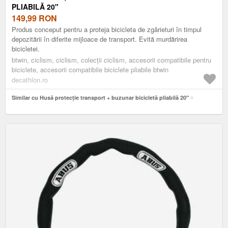
PLIABILĂ 20"
149,99
RON
Produs conceput pentru a proteja bicicleta de zgârieturi în timpul
depozitării în diferite mijloace de transport. Evită murdărirea
bicicletei.
btwin, ciclism, ciclism, colecții ciclism, accesorii compatibile pentru
biciclete, accesorii compatibile biciclete pliabile btwin
decathlon.ro
Similar cu Husă protecție transport + buzunar bicicletă pliabilă 20"