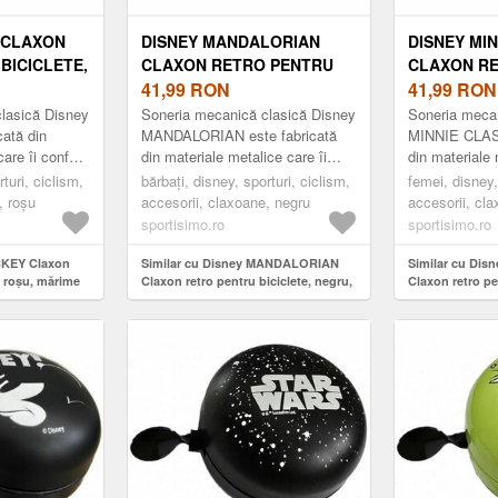
 CLAXON
DISNEY MANDALORIAN
DISNEY MIN
BICICLETE,
CLAXON RETRO PENTRU
CLAXON R
BICICLETE, NEGRU,
41,99
RON
BICICLETE,
41,99
RON
MĂRIME
lasică Disney
Soneria mecanică clasică Disney
Soneria mecan
ată din
MANDALORIAN este fabricată
MINNIE CLASS
care îi conferă
din materiale metalice care îi
din materiale 
ă și durabilă.
conferă o construcție robustă și
conferă o cons
turi, ciclism,
bărbați, disney, sporturi, ciclism,
femei, disney,
..
durabilă. Are un design ...
durabilă. Are 
, roșu
accesorii, claxoane, negru
accesorii, cla
sportisimo.ro
sportisimo.ro
ICKEY Claxon
Similar cu Disney MANDALORIAN
Similar cu Dis
e, roșu, mărime
Claxon retro pentru biciclete, negru,
Claxon retro pen
mărime
mărime