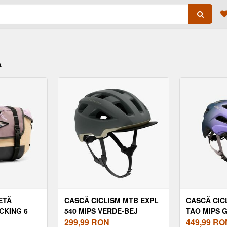
A
ETĂ
CASCĂ CICLISM MTB EXPL
CASCĂ CIC
CKING 6
540 MIPS VERDE-BEJ
TAO MIPS G
299,99
RON
449,99
RO