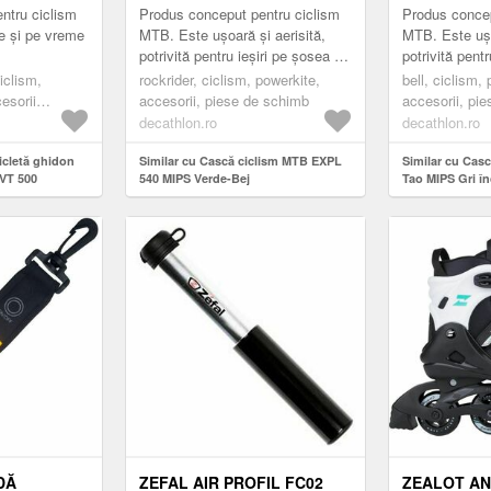
ntru ciclism
Produs conceput pentru ciclism
Produs concep
e și pe vreme
MTB. Este ușoară și aerisită,
MTB. Este ușo
potrivită pentru ieșiri pe șosea și
potrivită pentr
trasee.
trasee.
ciclism,
rockrider, ciclism, powerkite,
bell, ciclism,
cesorii
accesorii, piese de schimb
accesorii, pi
iciclete,
decathlon.ro
decathlon.ro
e biciclete
icletă ghidon
Similar cu Cască ciclism MTB EXPL
Similar cu Cas
DVT 500
540 MIPS Verde-Bej
Tao MIPS Gri î
DĂ
ZEFAL AIR PROFIL FC02
ZEALOT AN