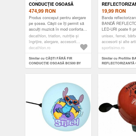
CONDUCȚIE OSOASĂ
REFLECTORIZA
BC500 BY SHOKZ
474,99
RON
LED-URI BANDĂ
19,99
RON
REFLECTORIZA
Produs conceput pentru alergare
Banda reflectorizant
REFLECTORIZA
pe șosea. Căști ce îți permit să
BANDĂ REFLECTO
asculți muzică în mod confortabil
LED-URI poate fi p
și să rămâi conectat la mediul
rucsac sau la un alt
decathlon, triatlon, nutriție și
unisex, femei, bărbaț
înconjurător.
ajutorul carabinierei
îngrijire, alergare, accesorii
accesorii și alte art
alergare, căști alergare
accesorii reflectori
decathlon.ro
sportisimo.ro
reflectorizant
Similar cu CĂȘTI FĂRĂ FIR
Similar cu Profilite 
CONDUCȚIE OSOASĂ BC500 BY
REFLECTORIZANTĂ 
SHOKZ
Bandă reflectorizant
reflectorizant, mărim