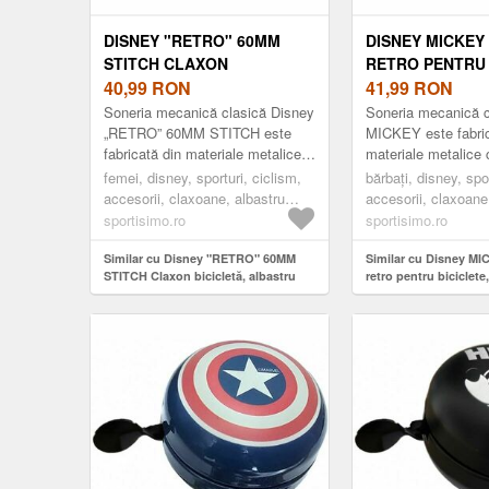
DISNEY "RETRO" 60MM
DISNEY MICKEY
STITCH CLAXON
RETRO PENTRU 
BICICLETĂ, ALBASTRU
40,99
RON
ROȘU, MĂRIME
41,99
RON
DESCHIS, MĂRIME
Soneria mecanică clasică Disney
Soneria mecanică c
„RETRO” 60MM STITCH este
MICKEY este fabric
fabricată din materiale metalice
materiale metalice 
care îi conferă o structură
o construcție robust
femei, disney, sporturi, ciclism,
bărbați, disney, spor
robustă și durabilă. Este con...
Are un design retro.
accesorii, claxoane, albastru
accesorii, claxoane
deschis
sportisimo.ro
sportisimo.ro
Similar cu Disney "RETRO" 60MM
Similar cu Disney M
STITCH Claxon bicicletă, albastru
retro pentru biciclet
deschis, mărime