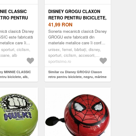
NIE CLASSIC
DISNEY GROGU CLAXON
ETRO PENTRU
RETRO PENTRU BICICLETE,
 ALB, MĂRIME
NEGRU, MĂRIME
41,99
RON
ică clasică Disney
Soneria mecanică clasică Disney
IC este fabricată
GROGU este fabricată din
metalice care îi
materiale metalice care îi conferă
trucție robustă și
o construcție robustă și durabilă.
 sporturi, ciclism,
unisex, femei, bărbați, disney,
un desi...
Are un design retro ...
xoane, alb
sporturi, ciclism, accesorii,
claxoane, negru
sportisimo.ro
ney MINNIE CLASSIC
Similar cu Disney GROGU Claxon
tru biciclete, alb,
retro pentru biciclete, negru, mărime