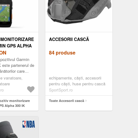
V MONITORIZARE
ACCESORII CASCĂ
MIN GPS ALPHA
ON
84 produse
pozitivul Garmin
 este partenerul de
ânătorilor care
, siguranță și
le vanatoare,
echipamente, căști, accesorii
manentă cu câinii
atoare
pentru căști, huse pentru cască
.ro
SportSport.ro
ozitiv monitorizare
Toate Accesorii cască
PS Alpha 300 IK