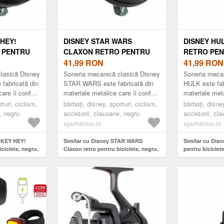
 HEY!
DISNEY STAR WARS
DISNEY HU
 PENTRU
CLAXON RETRO PENTRU
RETRO PEN
RU,
BICICLETE, NEGRU,
41,99
RON
VERDE DES
41,99
RON
MĂRIME
lasică Disney
Soneria mecanică clasică Disney
Soneria mecan
fabricată din
STAR WARS este fabricată din
HULK este fab
care îi conferă
materiale metalice care îi conferă
materiale meta
ă și durabilă.
o construcție robustă și durabilă.
o construcție 
turi, ciclism,
bărbați, disney, sporturi, ciclism,
bărbați, disney
Are un design re...
Are un design 
, negru
accesorii, claxoane, negru
accesorii, cl
deschis
sportisimo.ro
sportisimo.ro
ICKEY HEY!
Similar cu Disney STAR WARS
Similar cu Dis
ciclete, negru,
Claxon retro pentru biciclete, negru,
pentru biciclet
mărime
mărime