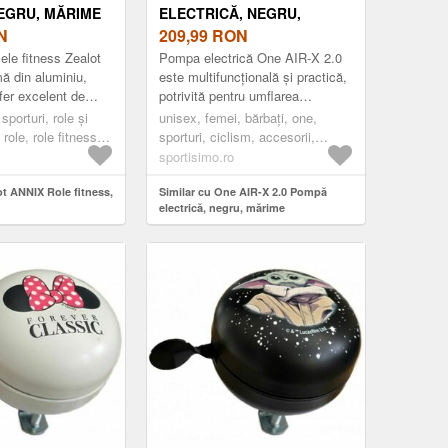
NEGRU, MĂRIME
ELECTRICĂ, NEGRU,
N
MĂRIME
209,99
RON
ele fitness Zealot
Pompa electrică One AIR-X 2.0
 din aluminiu,
este multifuncțională și practică,
fer excelent de
potrivită pentru umflarea
picior și șosea,
anvelopelor la mașini,
sporturi, role și
unisex, femei, bărbați, one,
control în timpul
motociclete, biciclete și
 role, role fitness,
sporturi, ciclism, accesorii,
echipam...
pompe, negru
sportisimo.ro
ot ANNIX Role fitness,
Similar cu One AIR-X 2.0 Pompă
electrică, negru, mărime