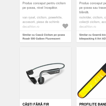
Produs conceput pentru ciclism
Produs conceput pe
pe șosea, nivel începător.
pe șosea sau trase
blândă.
van rysel, ciclism, powerkite,
rockrider, ciclism, 
accesorii, piese de schimb
colecții ciclism, ac
compatibile pentru b
decathlon.ro
decathlon.ro
accesorii compatibil
Similar cu Cască Ciclism pe șosea
gama advt
Similar cu Geantă bic
Roadr 500 Galben Fluorescent
bikepacking 6 litri A
CĂȘTI FĂRĂ FIR
PROFILITE BAN