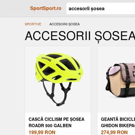
SportSport.ro
SPORTIVE
ACTUAL:
ACCESORII ȘOSEA
ACCESORII ȘOSE
CASCĂ CICLISM PE ȘOSEA
GEANTĂ BICICL
ROADR 500 GALBEN
GHIDON BIKEPA
FLUORESCENT
199,99
RON
LITRI ADVT 500
274,99
RON