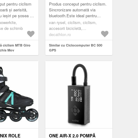
ut pentru ciclism
Produs conceput pentru ciclism.
ară și aerisită,
Sincronizare automată via
u ieșiri pe șosea și
bluetooth.Este ideal pentru
ieșirile cu bicicleta de șosea, pe
 powerkite,
van rysel, ciclism, ciclism,
pietriș și MTB, pe vreme c...
ese de schimb
accesorii bicicletă,
ciclocomputere & gps-uri,
decathlon.ro
ciclocomputere
că ciclism MTB Giro
Similar cu Ciclocomputer BC 500
nchis Mov
GPS
NIX ROLE
ONE AIR-X 2.0 POMPĂ