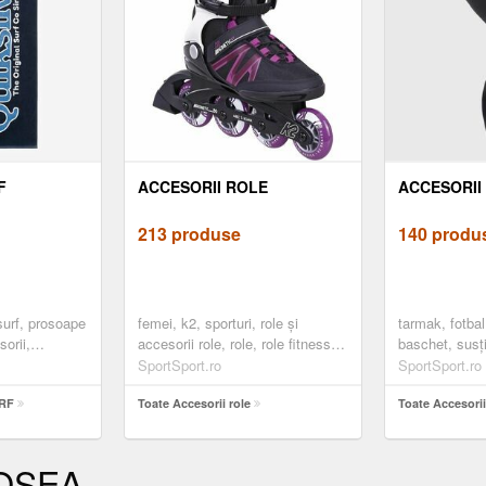
F
ACCESORII ROLE
ACCESORII
213 produse
140 produ
 surf, prosoape
femei, k2, sporturi, role și
tarmak, fotbal
orii,
accesorii role, role, role fitness,
baschet, susț
negru
articulară, g
SportSport.ro
SportSport.ro
URF
Toate Accesorii role
Toate Accesorii
ȘOSEA