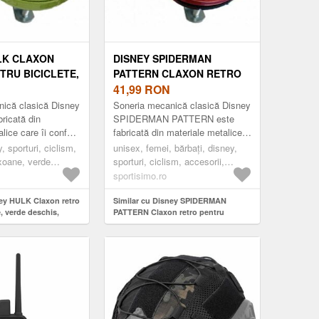
LK CLAXON
DISNEY SPIDERMAN
TRU BICICLETE,
PATTERN CLAXON RETRO
CHIS, MĂRIME
PENTRU BICICLETE, ROȘU,
41,99
RON
MĂRIME
ică clasică Disney
Soneria mecanică clasică Disney
ricată din
SPIDERMAN PATTERN este
lice care îi conferă
fabricată din materiale metalice
robustă și durabilă.
care îi conferă o construcție
, sporturi, ciclism,
unisex, femei, bărbați, disney,
retro ș...
robustă și durabilă. Are un d...
axoane, verde
sporturi, ciclism, accesorii,
claxoane, roșu
sportisimo.ro
ney HULK Claxon retro
Similar cu Disney SPIDERMAN
e, verde deschis,
PATTERN Claxon retro pentru
biciclete, roșu, mărime