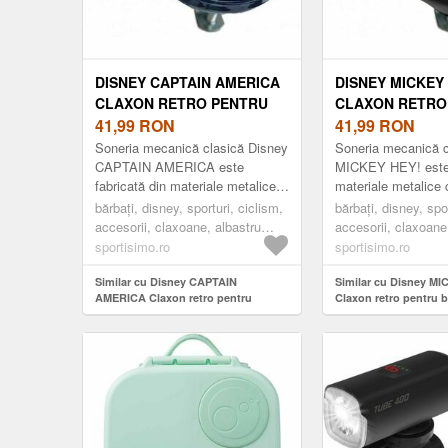
DISNEY CAPTAIN AMERICA
DISNEY MICKEY
CLAXON RETRO PENTRU
CLAXON RETRO
BICICLETE, ALBASTRU
41,99
RON
BICICLETE, NEG
41,99
RON
ÎNCHIS, MĂRIME
MĂRIME
Soneria mecanică clasică Disney
Soneria mecanică c
CAPTAIN AMERICA este
MICKEY HEY! este 
fabricată din materiale metalice
materiale metalice 
care îi conferă o construcție
o construcție robust
bărbați, disney, sporturi, ciclism,
bărbați, disney, spor
robustă și durabilă. Are un des...
Are un design ...
accesorii, claxoane, albastru
accesorii, claxoane
închis
sportisimo.ro
sportisimo.ro
Similar cu Disney CAPTAIN
Similar cu Disney M
AMERICA Claxon retro pentru
Claxon retro pentru bi
biciclete, albastru închis, mărime
mărime