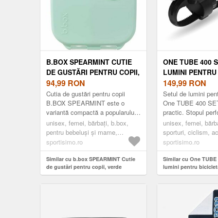
B.BOX SPEARMINT CUTIE
ONE TUBE 400 
DE GUSTĂRI PENTRU COPII,
LUMINI PENTRU 
VERDE DESCHIS, MĂRIME
94,99
RON
NEGRU, MĂRIM
149,99
RON
Cutia de gustări pentru copii
Setul de lumini pent
B.BOX SPEARMINT este o
One TUBE 400 SET 
variantă compactă a popularului
practic. Stopul per
lunchbox, care oferă o
bicicletă One Star L
unisex, femei, bărbați, b.box,
unisex, femei, bărba
configurație interioară variabilă
beneficiază de dio
pentru bebeluși și mame,
sporturi, ciclism, ac
pentr...
pregătește-te pentru școală,
lumini, negru
sportisimo.ro
sportisimo.ro
verde deschis
Similar cu b.box SPEARMINT Cutie
Similar cu One TUBE 
de gustări pentru copii, verde
lumini pentru biciclet
deschis, mărime
mărime