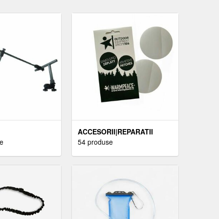
ACCESORII|REPARATII
e
ECHIPAMENT
54 produse