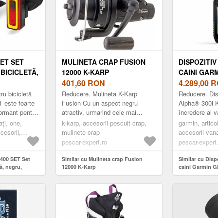
SET SET
MULINETA CRAP FUSION
DISPOZITI
BICICLETĂ,
12000 K-KARP
CAINI GAR
E
401,60
RON
300 IK
4.289,00
R
ru bicicletă
Reducere. Mulineta K-Karp
Reducere. Dis
este foarte
Fusion Cu un aspect negru
Alpha® 300i K
formant pentru
atractiv, urmarind cele mai
încredere al v
ite
recente tendinte, mulineta Fusion
doresc control
ți, one,
k-karp, accesorii pescuit crap,
garmin, artico
de LED CO...
dispune de o multitudine de
conexiune per
cesorii,
mulinete crap
accesorii van
caracteristici ...
lor....
pescar-expert.ro
pescar-expert
400 SET Set
Similar cu Mulineta crap Fusion
Similar cu Disp
ă, negru,
12000 K-Karp
caini Garmin G