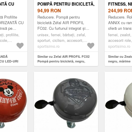
NTĂ CU
POMPĂ PENTRU BICICLETĂ,
FITNESS, 
NEGRU, MĂRIME
94,99
RON
244,99
RO
NTĂ, NEON
ă Profilite
Reducere. Pompă pentru
Reducere. Rol
NT, MĂRIME
RIZANTĂ CU
bicicletă Zéfal AIR PROFIL
ANNIX cu ramă
rinsă pe
FC02. Cu furtunul integrat și
oferă un trans
 loc vizibil cu
capătul Z-Flex, construcția din
energie între 
i, profilite,
unisex, femei, bărbați, zefal,
femei, zealot, 
. Dato...
aluminiu este ideală pentru
stabilitate și 
icole,
sporturi, ciclism, accesorii,
accesorii role,
bicicleta ta de ș...
mer...
zante, neon
pompe, negru
negru
sportisimo.ro
sportisimo.ro
BANDĂ
Similar cu Zefal AIR PROFIL FC02
Similar cu Zeal
CU LED-URI
Pompă pentru bicicletă, negru,
negru, mărime
ă, neon
mărime
e