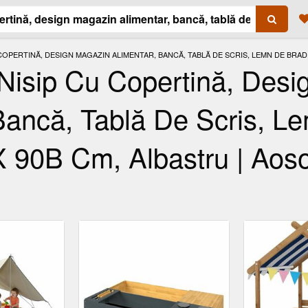
 COPERTINĂ, DESIGN MAGAZIN ALIMENTAR, BANCĂ, TABLĂ DE SCRIS, LEMN DE BRAD
isip Cu Copertină, Desi
Bancă, Tablă De Scris, L
X 90B Cm, Albastru | Ao