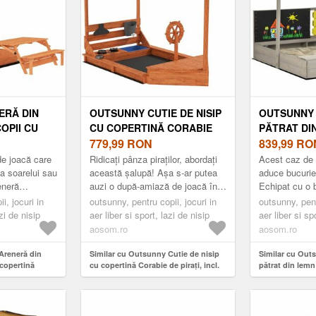
ERĂ DIN
OUTSUNNY CUTIE DE NISIP
OUTSUNNY 
OPII CU
CU COPERTINĂ CORABIE
PĂTRAT DI
GLABILĂ
DE PIRAȚI, INCL. SET DE
779,99
RON
COPII CU B
839,99
RO
C CU BĂNCI
BUCĂTĂRIE PENTRU COPII,
REGLABIL,
 de joacă care
Ridicați pânza piraților, abordați
Acest caz de 
LEMN MASIV, 180 X 103 X
JOCURI 114
a soarelui sau
această șalupă! Așa s-ar putea
aduce bucurie 
eneră
auzi o după-amiază de joacă în
Echipat cu o 
M MARO |
144, 5 CM, VERDE | AOSOM
GRI | AOS
opii AIYAPLAY
grădina dumneavoastră, pentru
pentru a sta ș
IA
i, jocuri in
ROMANIA
outsunny, pentru copii, jocuri in
outsunny, pent
O...
că această cutie de ...
siguranță. Caz
azi de nisip
aer liber si sport, lazi de nisip
aer liber si sp
aosom.ro
aosom.ro
Areneră din
Similar cu Outsunny Cutie de nisip
Similar cu Out
 copertină
cu copertină Corabie de pirați, incl.
pătrat din lemn
nic cu bănci 6
set de bucătărie pentru copii, lemn
bănci acoperiș r
x120 cm Maro |
masiv, 180 x 103 x 144, 5 cm, Verde |
jocuri 114 x 11
Aosom Romania
Romania