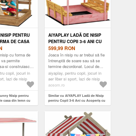
NISIP PENTRU
AIYAPLAY LADĂ DE NISIP
ORMA DE CASA
PENTRU COPII 3-6 ANI CU
CU COPERTINA 2
N
ACOPERIȘ CU FLAMINGO,
599,99
RON
IUVETA TABLA
SCAUNE PLIABILE, CAPAC
nisip cu forma de
Joaca în nisip nu ar trebui să fie
X 146 CM NEGRU |
ȘI HUSĂ INCLUSE, LADĂ DE
 va permite
întreruptă de soare sau să se
 sa-si construiasca
termine dezordonat. Locul de
MANIA
JOACĂ DIN LEMN DE BRAD,
e viselor sale.
joacă din lemn AIYAPLAY cu
ru copii, jocuri in
134, 5X127, 5X130 CM, ROZ |
aiyaplay, pentru copii, jocuri in
opertina dubl...
capac și acoperiș cu impri...
ort, lazi de nisip
aer liber si sport, lazi de nisip
AOSOM ROMANIA
aosom.ro
sunny Nisip pentru
Similar cu AIYAPLAY Ladă de Nisip
de casa din lemn cu
pentru Copii 3-6 Ani cu Acoperiș cu
ine chiuveta tabla
Flamingo, Scaune Pliabile, Capac și
6 cm negru | Aosom
Husă Incluse, Ladă de Joacă din
Lemn de Brad, 134, 5x127, 5x130 cm,
Roz | Aosom Romania