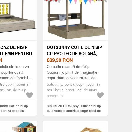
CAZ DE NISIP
OUTSUNNY CUTIE DE NISIP
N LEMN PENTRU
CU PROTECȚIE SOLARĂ,
ĂNCI ACOPERIȘ
N
DESIGN CASĂ DE JOACĂ,
689,99
RON
 TABLOU ȘI
CU SET DE JUCĂRII, LEMN
nisip din lemn va
Cu cutia noastră de nisip
 X 113 X 110 CM
MASIV TRATAT, 124 X 116 X
copiilor dvs.!
Outsunny, plină de imaginație,
bancă confortabilă
copiii dumneavoastră se pot
OM ROMANIA
146 CM, GRI | AOSOM
i a juca în
bucura în aer liber de jocuri
ru copii, jocuri in
ROMANIA
outsunny, pentru copii, jocuri in
ul de nisip est...
creative cu nisip, în timp ce su...
ort, lazi de nisip
aer liber si sport, lazi de nisip
aosom.ro
sunny Caz de nisip
Similar cu Outsunny Cutie de nisip
 pentru copii cu
cu protecție solară, design casă de
eglabil, tablou și
joacă, cu set de jucării, lemn masiv
3 x 110 cm gri | Aosom
tratat, 124 x 116 x 146 cm, Gri |
Aosom Romania