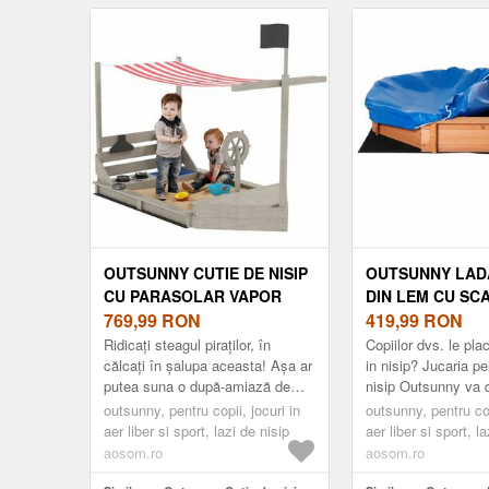
ușă pentru 3-8 ani 171, 5 x 146 x 156
Lemn + Albastru | A
cm Maro | Aosom Romania
OUTSUNNY CUTIE DE NISIP
OUTSUNNY LADĂ
CU PARASOLAR VAPOR
DIN LEM CU SCA
PIRAT, INCLUSIV SET DE
769,99
RON
COPERTINĂ, JO
419,99
RON
JOC DE BUCĂTĂRIE
GRĂDINĂ PENTRU
Ridicați steagul piraților, în
Copiilor dvs. le pla
PENTRU COPII, LEMN
ANI, 139.5X139.
călcați în șalupa aceasta! Așa ar
in nisip? Jucaria pe
putea suna o după-amiază de
nisip Outsunny va d
MASIV, 180 X 103 X 144, 5
ROȘU | AOSOM
joacă în grădina dvs., deoarece
lor de joaca prefera
CM, GRI | AOSOM ROMANIA
outsunny, pentru copii, jocuri in
outsunny, pentru cop
acest nisip este o ade...
scaune confort...
aer liber si sport, lazi de nisip
aer liber si sport, l
aosom.ro
aosom.ro