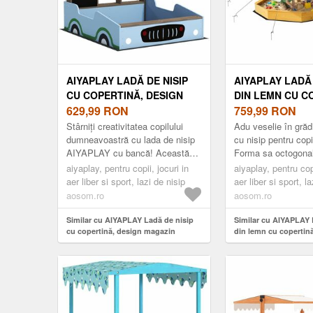
AIYAPLAY LADĂ DE NISIP
AIYAPLAY LADĂ 
CU COPERTINĂ, DESIGN
DIN LEMN CU C
MAGAZIN ALIMENTAR,
629,99
RON
LADĂ CU NISIP
759,99
RON
BANCĂ, TABLĂ DE SCRIS,
COPII PENTRU 
Stârniți creativitatea copilului
Adu veselie în grăd
LEMN DE BRAD, 104H X
CU 4 BĂNCI, C
dumneavoastră cu lada de nisip
cu nisip pentru co
AIYAPLAY cu bancă! Această
Forma sa octogonal
108L X 90B CM, ALBASTRU
DE FUND, GALB
adorabilă ladă de nisip cu design
late și interiorul sp
| AOSOM ROMANIA
aiyaplay, pentru copii, jocuri in
ROMANIA
aiyaplay, pentru copi
auto din lemn servește...
mai multor copii s..
aer liber si sport, lazi de nisip
aer liber si sport, l
aosom.ro
aosom.ro
Similar cu AIYAPLAY Ladă de nisip
Similar cu AIYAPLAY 
cu copertină, design magazin
din lemn cu copertină
alimentar, bancă, tablă de scris, lemn
pentru copii pentru e
de brad, 104H x 108L x 90B cm,
bănci, căptușeală de 
Albastru | Aosom Romania
Aosom Romania