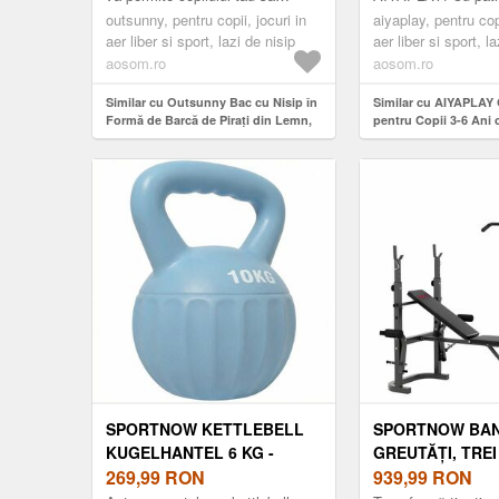
modeleze toate castelele viselor
confortabile, stimu
AOSOM ROMANIA
outsunny, pentru copii, jocuri in
aiyaplay, pentru copi
sale. Echipat cu o pâ...
imaginația și dorinț
aer liber si sport, lazi de nisip
aer liber si sport, l
aosom.ro
aosom.ro
Similar cu Outsunny Bac cu Nisip în
Similar cu AIYAPLAY 
Formă de Barcă de Pirați din Lemn,
pentru Copii 3-6 Ani 
Pânză de Umbrire, Cufăr de
Șezut în Colțuri, 133
Depozitare, timon, Lemn de Brad
Albastru | Aosom Ro
pre-uleiat | Aosom Romania
SPORTNOW KETTLEBELL
SPORTNOW BAN
KUGELHANTEL 6 KG -
GREUTĂȚI, TREI
GANTERĂ UMPLUTĂ CU
269,99
RON
SUPORTURI PE
939,99
RON