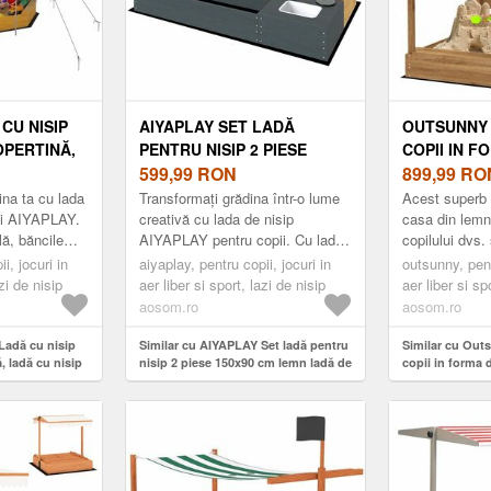
CU NISIP
AIYAPLAY SET LADĂ
OUTSUNNY 
OPERTINĂ,
PENTRU NISIP 2 PIESE
COPII IN F
 PENTRU
150X90 CM LEMN LADĂ DE
599,99
RON
DIN LEMN 
899,99
RO
EXTERIOR
NISIP CU BANCĂ SPAȚIU
BAZINE CH
ina ta cu lada
Transformați grădina într-o lume
Acest superb 
ĂPTUȘEALĂ
DEPOZITARE PLITĂ
124 X 116 
pii AIYAPLAY.
creativă cu lada de nisip
casa din lemn
ă, băncile
AIYAPLAY pentru copii. Cu ladă
copilului dvs.
EN | AOSOM
CHIUVETĂ DETAȘABILĂ
AOSOM RO
ațios permit
de nisip, chiuvetă detașabilă,
toate castelel
i, jocuri in
MĂRGELE ABAC GALBEN |
aiyaplay, pentru copii, jocuri in
outsunny, pent
.
locuri de șezut și spațiu ...
Echipat cu o c
azi de nisip
aer liber si sport, lazi de nisip
aer liber si sp
AOSOM ROMANIA
aosom.ro
aosom.ro
Ladă cu nisip
Similar cu AIYAPLAY Set ladă pentru
Similar cu Out
, ladă cu nisip
nisip 2 piese 150x90 cm lemn ladă de
copii in forma 
xterior cu 4
nisip cu bancă spațiu depozitare
copertina 2 baz
fund, galben |
plită chiuvetă detașabilă mărgele
124 x 116 x 14
abac Galben | Aosom Romania
Romania