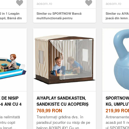
multifunctionale
copii
aosom.ro
aosom.ro
2 în 1 Leagăn
Similar cu SPORTNOW Bancă
Similar cu AIY
opii, Bârnă din
multifuncțională pentru
joacă din lemn 
8 x 24 cm |
antrenament, bancă plată reglabilă
ușă 3 ferestre 2
cu șezut pe 3 nivele, 141 x 52 x 54-71
copii 3-8 ani 13
cm, albastru și alb | Aosom Romania
Maro | Aosom 
 DE NISIP
AIYAPLAY SANDKASTEN,
SPORTNOW
6 ANI CU 4
SANDKISTE CU ACOPERIȘ
KG, UMPLUT
T ÎN
ȘI UȘĂ DE PLASĂ, BĂNCI,
769,99
RON
PENTRU ÎN
219,99
RO
33X16 CM,
PROTECȚIE PENTRU
ANTRENAM
ia nelimitată
Transformați grădina dvs. în
Antrenamentel
OSOM
PODEA, MARO | AOSOM
ACASĂ, 17 X
ntru copii
paradisul jocurilor cu nisip de pe
acasă pot fi n
 locuri
balcon AIYAPLAY! Cu un
ul SPORTNOW
ROMANIA
ALBASTRU 