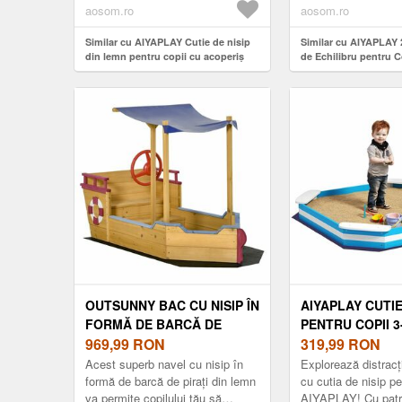
De...
copii
aosom.ro
aosom.ro
Similar cu AIYAPLAY Cutie de nisip
Similar cu AIYAPLAY 
din lemn pentru copii cu acoperiş
de Echilibru pentru C
cutie pentru copii cu 2 scaune 2 cutii
Lemn, Leagăn 133 x 3
robinet pâlnie 116x112, 5x128 cm
Aosom Romania
Verde | Aosom Romania
OUTSUNNY BAC CU NISIP ÎN
AIYAPLAY CUTIE
FORMĂ DE BARCĂ DE
PENTRU COPII 3-
PIRAȚI DIN LEMN, PÂNZĂ
969,99
RON
LOCURI DE ȘEZU
319,99
RON
DE UMBRIRE, CUFĂR DE
COLȚURI, 133X1
Acest superb navel cu nisip în
Explorează distracț
DEPOZITARE, TIMON, LEMN
ALBASTRU | A
formă de barcă de pirați din lemn
cu cutia de nisip pe
va permite copilului tău să
AIYAPLAY! Cu patru
DE BRAD PRE-ULEIAT |
ROMANIA