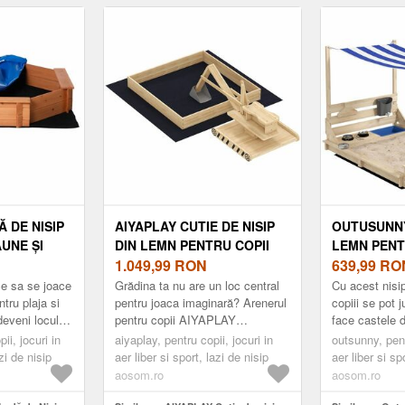
osom Romania
x 60 cm, gri | Aosom Romania
de cretă, țintă, 
5 cm Multicolo
 DE NISIP
AIYAPLAY CUTIE DE NISIP
OUTUSUNNY
UNE ȘI
DIN LEMN PENTRU COPII
LEMN PENT
C DE
CU EXCAVATOR, CUTIE DE
1.049,99
RON
CAPAC, LAD
639,99
RO
 COPII 3-8
NISIP PENTRU COPII CU
PENTRU EX
ce sa se joace
Grădina ta nu are un loc central
Cu acest nisi
5X21.5 CM,
SCAUN ROTATIV 360° ȘI
DE JOACĂ 
ntru plaja si
pentru joaca imaginară? Arenerul
copiii se pot 
eveni locul
pentru copii AIYAPLAY
face castele 
 ROMANIA
CĂPTUȘEALĂ 184X90X56
180X103X14
t! Dotata cu
transformă spațiul într-un loc
se de ore intre
ii, jocuri in
CM NATURAL | AOSOM
aiyaplay, pentru copii, jocuri in
NATURAL |
outsunny, pent
interactiv. Fabricat din lem...
aer liber....
azi de nisip
aer liber si sport, lazi de nisip
aer liber si sp
ROMANIA
ROMANIA
aosom.ro
aosom.ro