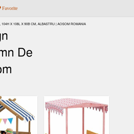
Favorite
, 104H X 108L X 90B CM, ALBASTRU | AOSOM ROMANIA
gn
emn De
som