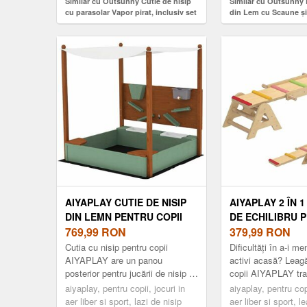
Similar cu Outsunny Cutie de nisip
Similar cu Outsunny 
cu parasolar Vapor pirat, inclusiv set
din Lem cu Scaune și
de joc de bucătărie pentru copii,
de Grădină pentru Cop
Lemn masiv, 180 x 103 x 144, 5 cm,
139.5x139.5x21.5 cm
Gri | Aosom Romania
Romania
AIYAPLAY CUTIE DE NISIP
AIYAPLAY 2 ÎN 
DIN LEMN PENTRU COPII
DE ECHILIBRU 
CU ACOPERIŞ CUTIE
769,99
RON
COPII, BÂRNĂ D
379,99
RON
PENTRU COPII CU 2
LEAGĂN 133 X 38
Cutia cu nisip pentru copii
Dificultăți în a-i me
SCAUNE 2 CUTII ROBINET
AOSOM ROMAN
AIYAPLAY are un panou
activi acasă? Leag
posterior pentru jucării de nisip și
copii AIYAPLAY tra
PÂLNIE 116X112, 5X128 CM
apă, două compartimente de
încăpere într-un lo
VERDE | AOSOM ROMANIA
aiyaplay, pentru copii, jocuri in
aiyaplay, pentru copi
depozitare și scaune practice.
stimulativ. Cu desi.
aer liber si sport, lazi de nisip
aer liber si sport, 