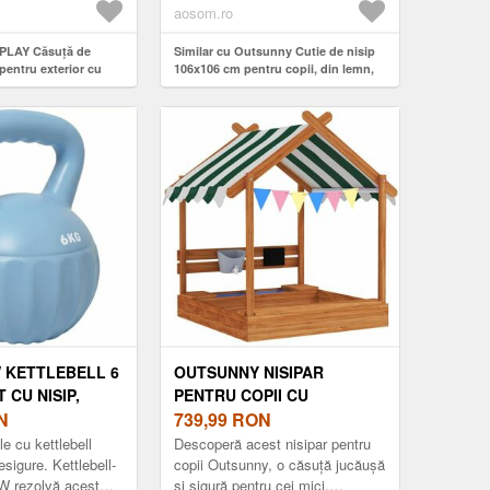
sta...
aosom.ro
APLAY Căsuță de
Similar cu Outsunny Cutie de nisip
pentru exterior cu
106x106 cm pentru copii, din lemn,
 jardiniere pentru
cu acoperiș reglabil, bănci și spătare
4, 5 x 97 x 150 cm
Maro deschis | Aosom Romania
Romania
 KETTLEBELL 6
OUTSUNNY NISIPAR
 CU NISIP,
PENTRU COPII CU
CEPĂTORI -
N
COPERTINĂ 6 FANIOANE 2
739,99
RON
ENT DE FORȚĂ
TĂVI ROBINET ȘI TABLĂ ÎN
e cu kettlebell
Descoperă acest nisipar pentru
 17 X 23 CM,
FORMĂ DE CĂSUȚĂ
esigure. Kettlebell-
copii Outsunny, o căsuță jucăușă
 rezolvă acest
și sigură pentru cei mici.
| AOSOM
PENTRU CURTE