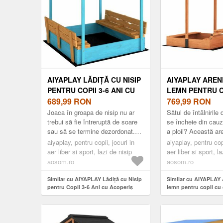
AIYAPLAY LĂDIȚĂ CU NISIP
AIYAPLAY AREN
PENTRU COPII 3-6 ANI CU
LEMN PENTRU C
ACOPERIȘ DINOSAURI,
689,99
RON
COPERTINĂ RE
769,99
RON
BĂNCI PLIABILE, CAPAC ȘI
MASĂ DE PICNI
Joaca în groapa de nisip nu ar
Sătul de întâlnirile
HUSĂ INCLUSE, LĂDIȚĂ DE
6 COPII 3-8 ANI
trebui să fie întreruptă de soare
se încheie din cauz
sau să se termine dezordonat.
a ploii? Această ar
NISIP DIN LEMN DE BRAD,
184X110X120 C
Groapa de nisip pentru copii din
spațioasă pentru c
134, 5X127, 5X130 CM,
aiyaplay, pentru copii, jocuri in
AOSOM ROMAN
aiyaplay, pentru copi
lemn AIYAPLAY, cu c...
readuce distracția. 
aer liber si sport, lazi de nisip
aer liber si sport, l
ALBASTRU | AOSOM
aosom.ro
aosom.ro
ROMANIA
Similar cu AIYAPLAY Lădiță cu Nisip
Similar cu AIYAPLAY 
pentru Copii 3-6 Ani cu Acoperiș
lemn pentru copii cu
Dinosauri, Bănci Pliabile, Capac și
reglabilă Masă de pic
Husă Incluse, Lădiță de Nisip din
copii 3-8 ani 184x110
Lemn de Brad, 134, 5x127, 5x130 cm,
Aosom Romania
Albastru | Aosom Romania