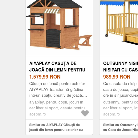
AIYAPLAY CĂSUȚĂ DE
OUTSUNNY NISI
JOACĂ DIN LEMN PENTRU
NISIPAR CU CAS
EXTERIOR CU BUCĂTĂRIE,
1.579,99
RON
JOACA NISIPAR
989,99
RON
BANCĂ, TEJGHEA,
ACOPERIS, 133 X
Căsuța de joacă pentru exterior
Cu casuta de nisip
FERESTRE, UȘĂ PENTRU 3-
5 CM, LEMN + A
AIYAPLAY transformă grădina
casa de joaca, copi
într-un spațiu creativ de joacă.
ore in sir jucandu-s
8 ANI 171, 5 X 146 X 156 CM
AOSOM ROMAN
Fabricată din lemn robust de
si construind castel
MARO | AOSOM ROMANIA
aiyaplay, pentru copii, jocuri in
outsunny, pentru cop
brad, oferă un loc sigur ...
Acoperisul casu...
aer liber si sport, casute pentru
aer liber si sport, l
copii
aosom.ro
aosom.ro
Similar cu AIYAPLAY Căsuță de
Similar cu Outsunny N
joacă din lemn pentru exterior cu
cu Casa de Joaca Nis
bucătărie, bancă, tejghea, ferestre,
Acoperis, 133 x 129 x