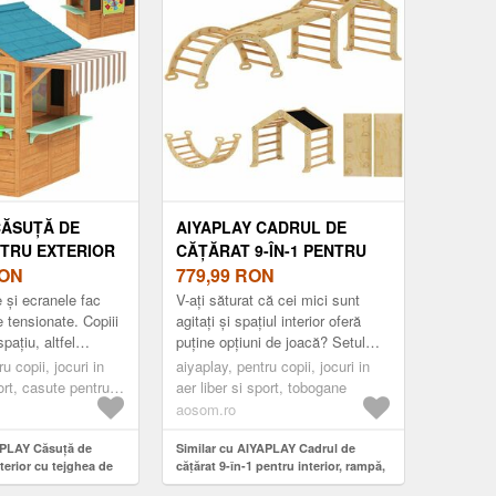
CĂSUȚĂ DE
AIYAPLAY CADRUL DE
TRU EXTERIOR
CĂȚĂRAT 9-ÎN-1 PENTRU
A DE VÂNZARE,
ON
INTERIOR, RAMPĂ,
779,99
RON
ENTRU PLANTE,
TOBOGAN, SCARĂ, TABLĂ
e și ecranele fac
V-ați săturat că cei mici sunt
RETĂ, ȚINTĂ, 4
DE SCRIS, PENTRU COPII
 tensionate. Copiii
agitați și spațiul interior oferă
pațiu, altfel
puține opțiuni de joacă? Setul
120 X 141, 5 CM
MICI, LEMN | AOSOM
 transformă în
AIYAPLAY de cadrul pentru
R | AOSOM
u copii, jocuri in
ROMANIA
aiyaplay, pentru copii, jocuri in
rinții î...
cățărat este soluția: reu...
port, casute pentru
aer liber si sport, tobogane
aosom.ro
APLAY Căsuță de
Similar cu AIYAPLAY Cadrul de
terior cu tejghea de
cățărat 9-în-1 pentru interior, rampă,
i pentru plante, tablă
tobogan, scară, tablă de scris,