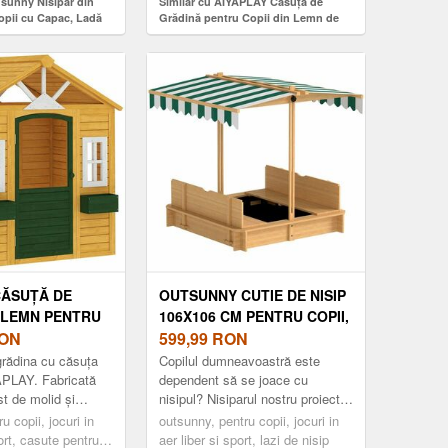
usunny Nisipar din
Similar cu AIYAPLAY Căsuță de
pii cu Capac, Ladă
Grădină pentru Copii din Lemn de
 Exterior cu Set de
Brad, Căsuță pentru Exterior cu
80x103x144, 5 cm,
Bucătărie, 4 Ferestre, Ușă Parțială,
| Aosom Romania
Bancă, Raft și Acoperiș, pentru
Copii 3-8 Ani, 171.5x146x156 cm,
Maro | Aosom Romania
CĂSUȚĂ DE
OUTSUNNY CUTIE DE NISIP
 LEMN PENTRU
106X106 CM PENTRU COPII,
CU UȘĂ 3
ON
DIN LEMN, CU ACOPERIȘ
599,99
RON
2 JARDINIERE
REGLABIL, BĂNCI ȘI
grădina cu căsuța
Copilul dumneavoastră este
I 3-8 ANI 134,
SPĂTARE MARO DESCHIS |
APLAY. Fabricată
dependent să se joace cu
t de molid și
nisipul? Nisiparul nostru proiectat
50 CM MARO |
AOSOM ROMANIA
vopsea pe bază de
inovator cu capac de la
MANIA
u copii, jocuri in
outsunny, pentru copii, jocuri in
redus, oferă c...
Outsunny va deveni cu siguranță
port, casute pentru
aer liber si sport, lazi de nisip