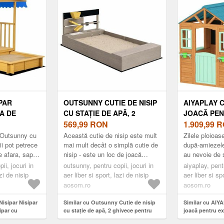
PAR
OUTSUNNY CUTIE DE NISIP
AIYAPLAY 
A DE
CU STAȚIE DE APĂ, 2
JOACĂ PEN
 CU
GHIVECE PENTRU
569,99
RON
CU TEJGHE
1.909,99
R
 129 X 137,
PLANTARE, LEMN MASIV
GHIVECI P
 Outsunny cu
Această cutie de nisip este mult
Zilele ploioas
LBASTRU |
TRATAT, 154 X 80 X 60 CM,
TABLĂ DE C
ii pot petrece
mai mult decât o simplă cutie de
după-amiezele
e afara, sapat
nisip - este un loc de joacă
au nevoie de s
IA
GRI | AOSOM ROMANIA
BILE 142 X 
e de nisip.
compact și aventuros în propria
plictiseala se
ii, jocuri in
outsunny, pentru copii, jocuri in
MULTICOLO
aiyaplay, pentr
grădină! Copiii tăi ...
neliniște, iar pă
azi de nisip
aer liber si sport, lazi de nisip
aer liber si s
ROMANIA
copii
aosom.ro
aosom.ro
isipar Nisipar
Similar cu Outsunny Cutie de nisip
Similar cu AIY
ipar cu
cu stație de apă, 2 ghivece pentru
joacă pentru ex
 137, 5 cm,
plantare, lemn masiv tratat, 154 x 80
vânzare, ghivec