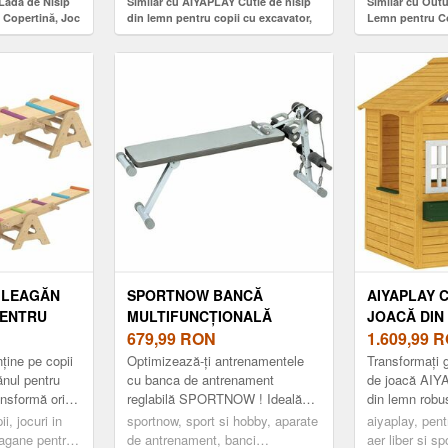
Ladă de Nisip
Similar cu AIYAPLAY Cutie de nisip
Similar cu Out
 Copertină, Joc
din lemn pentru copii cu excavator,
Lemn pentru Co
ii 3-8 Ani,
cutie de nisip pentru copii cu scaun
de Nisip pentru
, Roșu | Aosom
rotativ 360° și căptușeală 184x90x56
Joacă Inclus, 1
cm natural | Aosom Romania
Lemn Natural 
1 LEAGĂN
SPORTNOW BANCĂ
AIYAPLAY 
PENTRU
MULTIFUNCȚIONALĂ
JOACĂ DIN
IN LEMN,
PENTRU ANTRENAMENT,
679,99
RON
EXTERIOR 
1.609,99
R
 X 24 CM |
BANCĂ PLATĂ REGLABILĂ
FERESTRE 
nține pe copii
Optimizează-ți antrenamentele
Transformați 
IA
CU ȘEZUT PE 3 NIVELE, 141
PENTRU COPI
ănul pentru
cu banca de antrenament
de joacă AIY
nsformă orice
reglabilă SPORTNOW ! Ideală
din lemn robus
X 52 X 54-71 CM, ALBASTRU
5 X 97 X 1
c de joacă
pentru diverse exerciții, include
vopsită cu o 
i, jocuri in
ȘI ALB | AOSOM ROMANIA
sportnow, sport si hobby, aparate
AOSOM RO
aiyaplay, pentr
..
corzi de rezistență și bară de ...
apă, cu miros 
leagane pentru
de antrenament, banci
aer liber si s