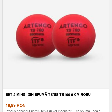
SET 2 MINGI DIN SPUMĂ TENIS TB100 9 CM ROȘU
19,99
RON
Produs conceput pentru tenis (nivel începător). Din spumă, ideală