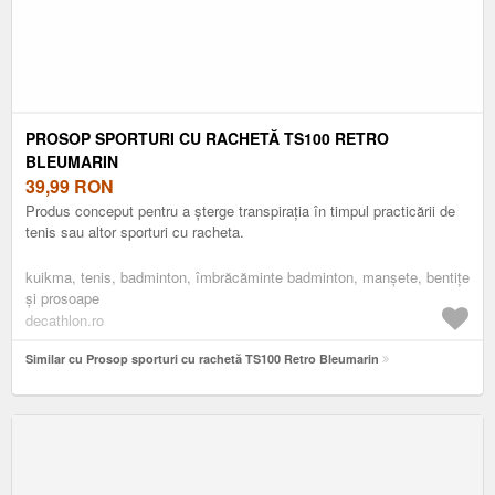
PROSOP SPORTURI CU RACHETĂ TS100 RETRO
BLEUMARIN
39,99
RON
Produs conceput pentru a șterge transpirația în timpul practicării de
tenis sau altor sporturi cu racheta.
kuikma, tenis, badminton, îmbrăcăminte badminton, manșete, bentițe
și prosoape
decathlon.ro
Similar cu Prosop sporturi cu rachetă TS100 Retro Bleumarin