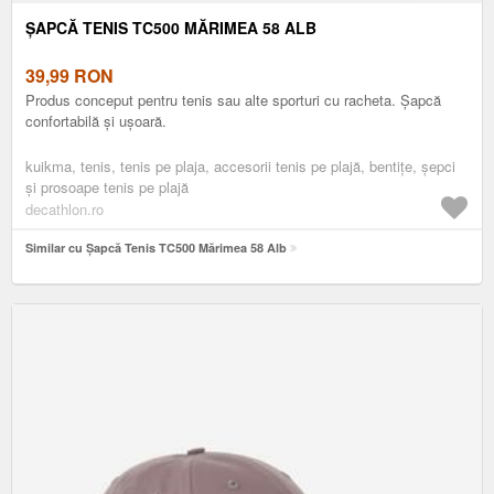
ȘAPCĂ TENIS TC500 MĂRIMEA 58 ALB
39,99
RON
Produs conceput pentru tenis sau alte sporturi cu racheta. Șapcă
confortabilă și ușoară.
kuikma, tenis, tenis pe plaja, accesorii tenis pe plajă, bentițe, șepci
și prosoape tenis pe plajă
decathlon.ro
Similar cu Șapcă Tenis TC500 Mărimea 58 Alb