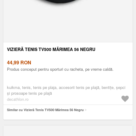
VIZIERĂ TENIS TV500 MĂRIMEA 56 NEGRU
44,99
RON
Produs conceput pentru sporturi cu racheta, pe vreme caldă.
kuikma, tenis, tenis pe plaja, accesorii tenis pe plajă, bentițe, șepci
și prosoape tenis pe plajă
decathlon.ro
Similar cu Vizieră Tenis TV500 Mărimea 56 Negru