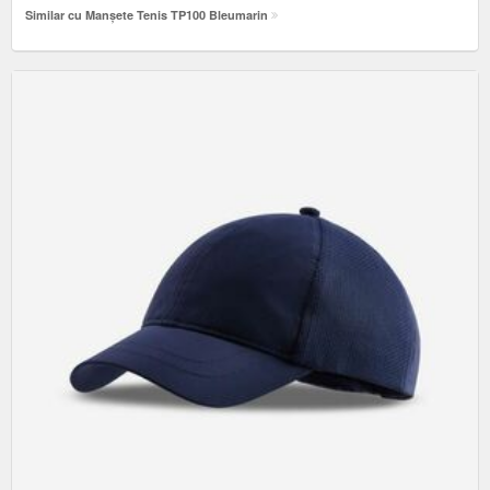
Similar cu Manșete Tenis TP100 Bleumarin