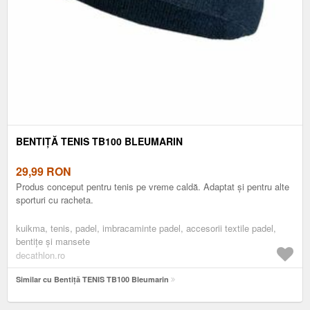
BENTIȚĂ TENIS TB100 BLEUMARIN
29,99
RON
Produs conceput pentru tenis pe vreme caldă. Adaptat și pentru alte
sporturi cu racheta.
kuikma, tenis, padel, imbracaminte padel, accesorii textile padel,
bentițe și mansete
decathlon.ro
Similar cu Bentiță TENIS TB100 Bleumarin