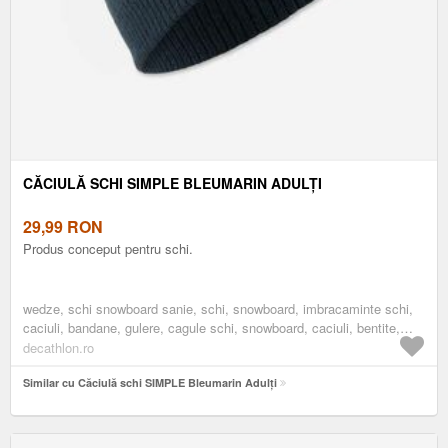
CĂCIULĂ SCHI SIMPLE BLEUMARIN ADULȚI
29,99
RON
Produs conceput pentru schi.
wedze, schi snowboard sanie, schi, snowboard, imbracaminte schi,
caciuli, bandane, gulere, cagule schi, snowboard, caciuli, bentite,
caciuli, bentite barbati
decathlon.ro
Similar cu Căciulă schi SIMPLE Bleumarin Adulți