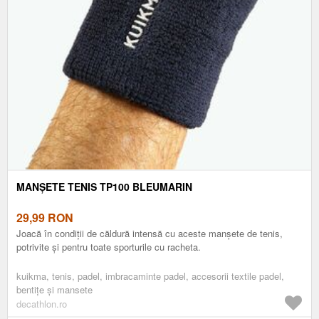
MANȘETE TENIS TP100 BLEUMARIN
29,99
RON
Joacă în condiții de căldură intensă cu aceste manșete de tenis,
potrivite și pentru toate sporturile cu racheta.
kuikma, tenis, padel, imbracaminte padel, accesorii textile padel,
bentițe și mansete
decathlon.ro