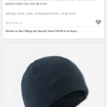
pentru copiii mai mici de 6 ani.
artengo, tenis, tenis, echipament tenis, mingi tenis
decathlon.ro
Similar cu Set 2 Mingi din Spumă Tenis TB100 9 cm Roșu