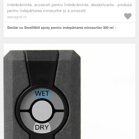
îmbrăcăminte, accesorii pentru îmbrăcăminte, deodorizante - produse
pentru îndepărtarea mirosurilor și a umezelii
waragod.ro
Similar cu SmellWell spray pentru îndepărtarea mirosurilor 300 ml