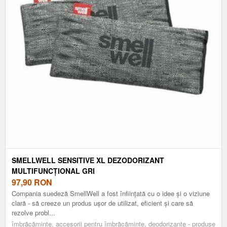
SMELLWELL SENSITIVE XL DEZODORIZANT
MULTIFUNCȚIONAL GRI
97,90
RON
Compania suedeză SmellWell a fost înființată cu o idee și o viziune
clară - să creeze un produs ușor de utilizat, eficient și care să
rezolve probl...
îmbrăcăminte, accesorii pentru îmbrăcăminte, deodorizante - produse