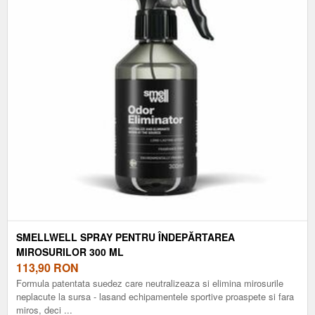
SMELLWELL SPRAY PENTRU ÎNDEPĂRTAREA
MIROSURILOR 300 ML
113,90
RON
Formula patentata suedez care neutralizeaza si elimina mirosurile
neplacute la sursa - lasand echipamentele sportive proaspete si fara
miros, deci ...