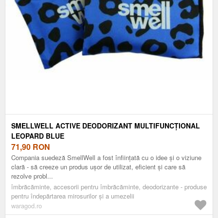
SMELLWELL ACTIVE DEODORIZANT MULTIFUNCȚIONAL
LEOPARD BLUE
71,90
RON
Compania suedeză SmellWell a fost înființată cu o idee și o viziune
clară - să creeze un produs ușor de utilizat, eficient și care să
rezolve probl...
îmbrăcăminte, accesorii pentru îmbrăcăminte, deodorizante - produse
pentru îndepărtarea mirosurilor și a umezelii
waragod.ro