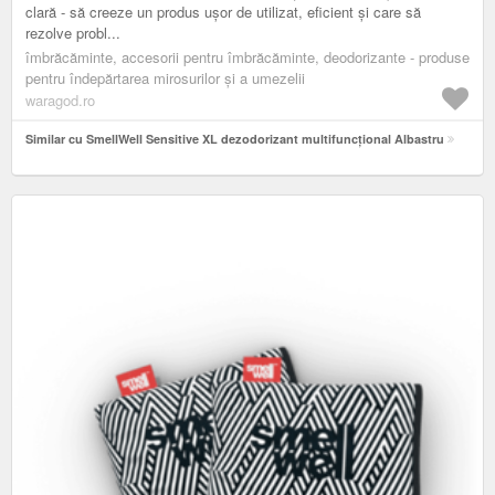
clară - să creeze un produs ușor de utilizat, eficient și care să
rezolve probl...
îmbrăcăminte, accesorii pentru îmbrăcăminte, deodorizante - produse
pentru îndepărtarea mirosurilor și a umezelii
waragod.ro
Similar cu SmellWell Sensitive XL dezodorizant multifuncțional Albastru