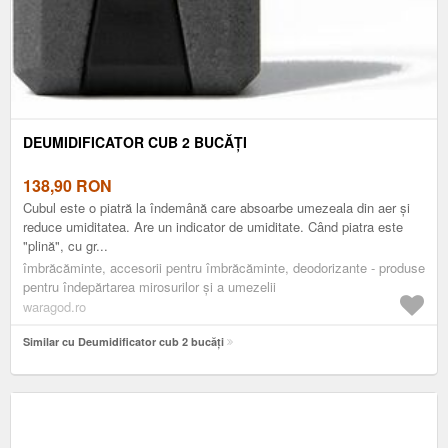
DEUMIDIFICATOR CUB 2 BUCĂȚI
138,90
RON
Cubul este o piatră la îndemână care absoarbe umezeala din aer și
reduce umiditatea. Are un indicator de umiditate. Când piatra este
"plină", cu gr...
îmbrăcăminte, accesorii pentru îmbrăcăminte, deodorizante - produse
pentru îndepărtarea mirosurilor și a umezelii
waragod.ro
Similar cu Deumidificator cub 2 bucăți