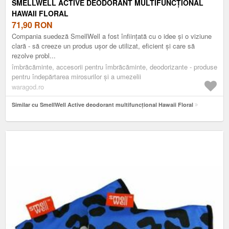
SMELLWELL ACTIVE DEODORANT MULTIFUNCȚIONAL
HAWAII FLORAL
71,90
RON
Compania suedeză SmellWell a fost înființată cu o idee și o viziune
clară - să creeze un produs ușor de utilizat, eficient și care să
rezolve probl...
îmbrăcăminte, accesorii pentru îmbrăcăminte, deodorizante - produse
pentru îndepărtarea mirosurilor și a umezelii
waragod.ro
Similar cu SmellWell Active deodorant multifuncțional Hawaii Floral