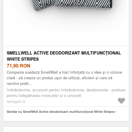
SMELLWELL ACTIVE DEODORIZANT MULTIFUNCȚIONAL
WHITE STRIPES
71,90
RON
Compania suedeză SmellWell a fost înființată cu o idee și o viziune
clară - să creeze un produs ușor de utilizat, eficient și care să
rezolve probl...
îmbrăcăminte, accesorii pentru îmbrăcăminte, deodorizante - produse
pentru îndepărtarea mirosurilor și a umezelii
waragod.ro
Similar cu SmellWell Active deodorizant multifuncțional White Stripes