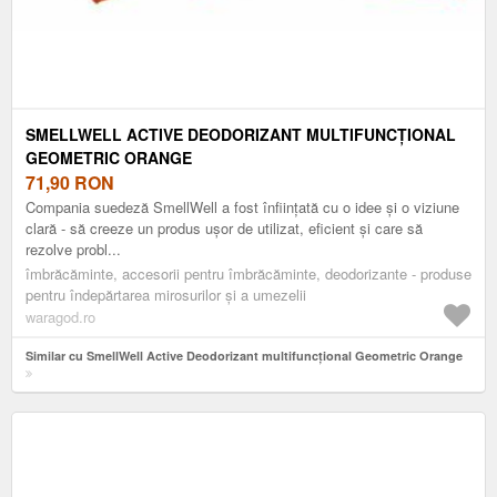
SMELLWELL ACTIVE DEODORIZANT MULTIFUNCȚIONAL
GEOMETRIC ORANGE
71,90
RON
Compania suedeză SmellWell a fost înființată cu o idee și o viziune
clară - să creeze un produs ușor de utilizat, eficient și care să
rezolve probl...
îmbrăcăminte, accesorii pentru îmbrăcăminte, deodorizante - produse
pentru îndepărtarea mirosurilor și a umezelii
waragod.ro
Similar cu SmellWell Active Deodorizant multifuncțional Geometric Orange