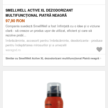
SMELLWELL ACTIVE XL DEZODORIZANT
MULTIFUNCȚIONAL PIATRĂ NEAGRĂ
97,90
RON
Compania suedeză SmellWell a fost înființată cu o idee și o viziune
clară - să creeze un produs ușor de utilizat, eficient și care să
rezolve probl...
îmbrăcăminte, accesorii pentru îmbrăcăminte, deodorizante - produse
pentru îndepărtarea mirosurilor și a umezelii
waragod.ro
Similar cu SmellWell Active XL dezodorizant multifuncțional Piatră neagră