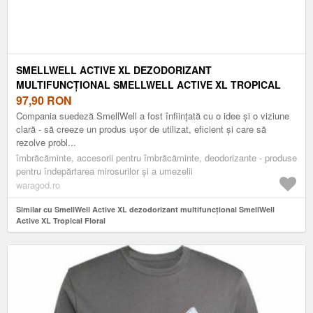
SMELLWELL ACTIVE XL DEZODORIZANT
MULTIFUNCȚIONAL SMELLWELL ACTIVE XL TROPICAL
FLORAL
97,90
RON
Compania suedeză SmellWell a fost înființată cu o idee și o viziune
clară - să creeze un produs ușor de utilizat, eficient și care să
rezolve probl...
îmbrăcăminte, accesorii pentru îmbrăcăminte, deodorizante - produse
pentru îndepărtarea mirosurilor și a umezelii
waragod.ro
Similar cu SmellWell Active XL dezodorizant multifuncțional SmellWell
Active XL Tropical Floral