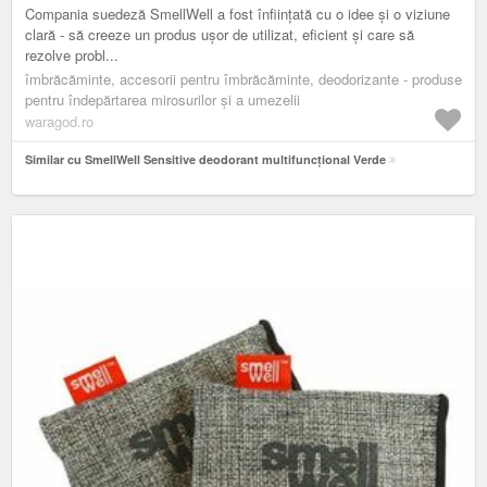
Compania suedeză SmellWell a fost înființată cu o idee și o viziune
clară - să creeze un produs ușor de utilizat, eficient și care să
rezolve probl...
îmbrăcăminte, accesorii pentru îmbrăcăminte, deodorizante - produse
pentru îndepărtarea mirosurilor și a umezelii
waragod.ro
Similar cu SmellWell Sensitive deodorant multifuncțional Verde