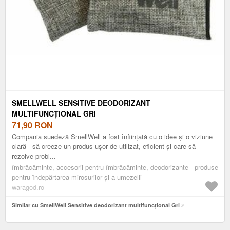
SMELLWELL SENSITIVE DEODORIZANT
MULTIFUNCȚIONAL GRI
71,90
RON
Compania suedeză SmellWell a fost înființată cu o idee și o viziune
clară - să creeze un produs ușor de utilizat, eficient și care să
rezolve probl...
îmbrăcăminte, accesorii pentru îmbrăcăminte, deodorizante - produse
pentru îndepărtarea mirosurilor și a umezelii
waragod.ro
Similar cu SmellWell Sensitive deodorizant multifuncțional Gri