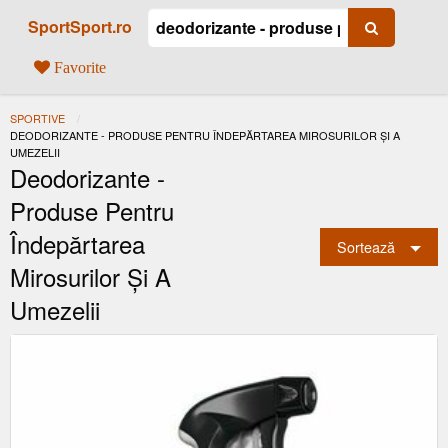
SportSport.ro
Favorite
SPORTIVE
ACTUAL:
DEODORIZANTE - PRODUSE PENTRU ÎNDEPĂRTAREA MIROSURILOR ȘI A
UMEZELII
Deodorizante -
Produse Pentru
Îndepărtarea
Sortează
Mirosurilor Și A
Umezelii