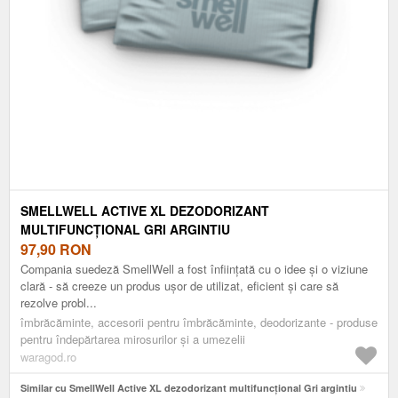
SMELLWELL ACTIVE XL DEZODORIZANT
MULTIFUNCȚIONAL GRI ARGINTIU
97,90
RON
Compania suedeză SmellWell a fost înființată cu o idee și o viziune
clară - să creeze un produs ușor de utilizat, eficient și care să
rezolve probl...
îmbrăcăminte, accesorii pentru îmbrăcăminte, deodorizante - produse
pentru îndepărtarea mirosurilor și a umezelii
waragod.ro
Similar cu SmellWell Active XL dezodorizant multifuncțional Gri argintiu