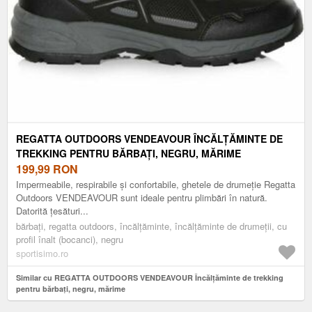
REGATTA OUTDOORS VENDEAVOUR ÎNCĂLȚĂMINTE DE
TREKKING PENTRU BĂRBAȚI, NEGRU, MĂRIME
199,99
RON
Impermeabile, respirabile și confortabile, ghetele de drumeție Regatta
Outdoors VENDEAVOUR sunt ideale pentru plimbări în natură.
Datorită țesături...
bărbați, regatta outdoors, încălțăminte, încălțăminte de drumeții, cu
profil înalt (bocanci), negru
sportisimo.ro
Similar cu REGATTA OUTDOORS VENDEAVOUR Încălțăminte de trekking
pentru bărbați, negru, mărime