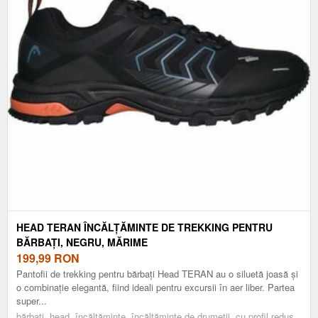
HEAD TERAN ÎNCĂLȚĂMINTE DE TREKKING PENTRU
BĂRBAȚI, NEGRU, MĂRIME
199,99
RON
Pantofii de trekking pentru bărbați Head TERAN au o siluetă joasă și
o combinație elegantă, fiind ideali pentru excursii în aer liber. Partea
super...
bărbați, head, încălțăminte, încălțăminte de drumeții, cu profil redus