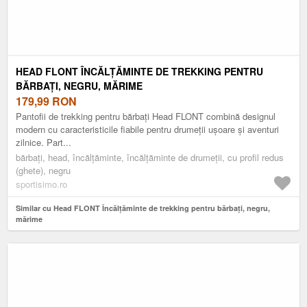
HEAD FLONT ÎNCĂLȚĂMINTE DE TREKKING PENTRU
BĂRBAȚI, NEGRU, MĂRIME
179,99
RON
Pantofii de trekking pentru bărbați Head FLONT combină designul
modern cu caracteristicile fiabile pentru drumeții ușoare și aventuri
zilnice. Part...
bărbați, head, încălțăminte, încălțăminte de drumeții, cu profil redus
(ghete), negru
sportisimo.ro
Similar cu Head FLONT Încălțăminte de trekking pentru bărbați, negru,
mărime