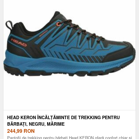
HEAD KERON ÎNCĂLȚĂMINTE DE TREKKING PENTRU
BĂRBAȚI, NEGRU, MĂRIME
244,99
RON
Pantofii de trekking pentru bărbați Head KERON oferă confort chiar și