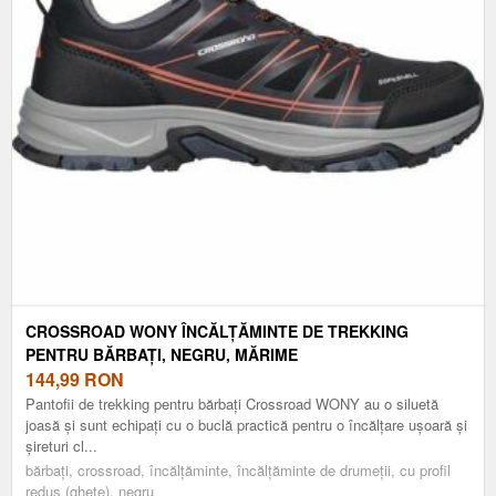
CROSSROAD WONY ÎNCĂLȚĂMINTE DE TREKKING
PENTRU BĂRBAȚI, NEGRU, MĂRIME
144,99
RON
Pantofii de trekking pentru bărbați Crossroad WONY au o siluetă
joasă și sunt echipați cu o buclă practică pentru o încălțare ușoară și
șireturi cl...
bărbați, crossroad, încălțăminte, încălțăminte de drumeții, cu profil
redus (ghete), negru