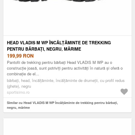
HEAD VLADIS M WP ÎNCĂLȚĂMINTE DE TREKKING
PENTRU BĂRBAȚI, NEGRU, MĂRIME
199,99
RON
Pantofii de trekking pentru bărbați Head VLADIS M WP au o
construcție joasă, sunt potriviți pentru activități în natură și oferă o
combinație de el...
bărbați, head, încălțăminte, încălțăminte de drumeții, cu profil redus
(ghete), negru
sportisimo.ro
Similar cu Head VLADIS M WP Încălțăminte de trekking pentru bărbați,
negru, mărime