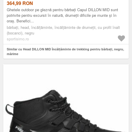
364,99
RON
Ghetele outdoor pe gleznă pentru bărbați Capul DILLON MID sunt
potrivite pentru excursii în natură, drumeții dificile pe munte și în
oraș. Benefici...
bărbați, head, încălțăminte, încălțăminte de drumeții, cu profil înalt
(bocanci), negru
sportisimo.ro
Similar cu Head DILLON MID Încălțăminte de trekking pentru bărbați, negru,
mărime