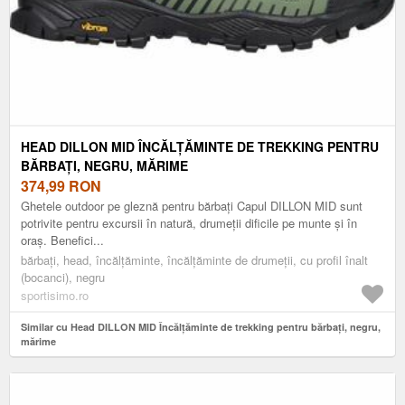
HEAD DILLON MID ÎNCĂLȚĂMINTE DE TREKKING PENTRU
BĂRBAȚI, NEGRU, MĂRIME
374,99
RON
Ghetele outdoor pe gleznă pentru bărbați Capul DILLON MID sunt
potrivite pentru excursii în natură, drumeții dificile pe munte și în
oraș. Benefici...
bărbați, head, încălțăminte, încălțăminte de drumeții, cu profil înalt
(bocanci), negru
sportisimo.ro
Similar cu Head DILLON MID Încălțăminte de trekking pentru bărbați, negru,
mărime