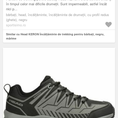
în timpul celor mai dificile drumeții. Sunt impermeabili, astfel încât
nici p...
bărbați, head, încălțăminte, încălțăminte de drumeții, cu profil redus
(ghete), negru
sportisimo.ro
Similar cu Head KERON Încălțăminte de trekking pentru bărbați, negru,
mărime