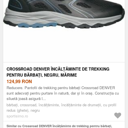
CROSSROAD DENVER ÎNCĂLȚĂMINTE DE TREKKING
PENTRU BĂRBAȚI, NEGRU, MĂRIME
124,99
RON
Reducere. Pantofii de trekking pentru bărbați Crossroad DENVER
sunt adecvați pentru purtare în natură, dar și în oraș. Construcția cu
siluetă joasă asigură l...
bărbați, crossroad, încălțăminte, încălțăminte de drumeții, cu profil
redus (ghete), negru
sportisimo.ro
Similar cu Crossroad DENVER Încălțăminte de trekking pentru bărbați,