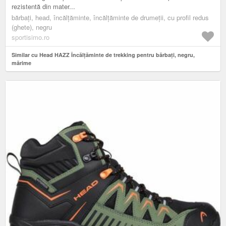
rezistentă din mater...
bărbați, head, încălțăminte, încălțăminte de drumeții, cu profil redus
(ghete), negru
sportisimo.ro
Similar cu Head HAZZ Încălțăminte de trekking pentru bărbați, negru,
mărime