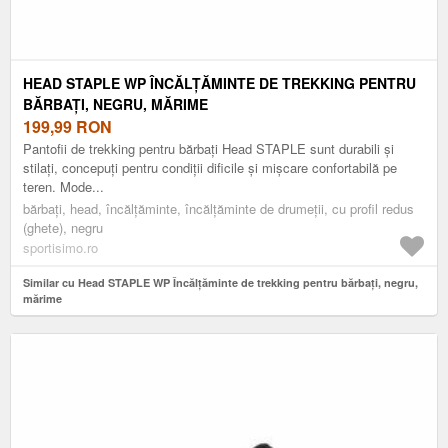
HEAD STAPLE WP ÎNCĂLȚĂMINTE DE TREKKING PENTRU
BĂRBAȚI, NEGRU, MĂRIME
199,99
RON
Pantofii de trekking pentru bărbați Head STAPLE sunt durabili și
stilați, concepuți pentru condiții dificile și mișcare confortabilă pe
teren. Mode...
bărbați, head, încălțăminte, încălțăminte de drumeții, cu profil redus
(ghete), negru
sportisimo.ro
Similar cu Head STAPLE WP Încălțăminte de trekking pentru bărbați, negru,
mărime