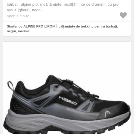
bărbați, alpine pro, încălțăminte, încălțăminte de drumeții, cu profil
redus (ghete), negru
sportisimo.ro
Similar cu ALPINE PRO LIRON Încălțăminte de trekking pentru bărbați,
negru, mărime