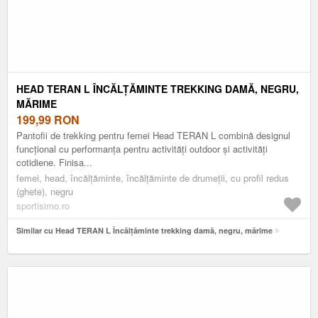
HEAD TERAN L ÎNCĂLȚĂMINTE TREKKING DAMĂ, NEGRU,
MĂRIME
199,99
RON
Pantofii de trekking pentru femei Head TERAN L combină designul
funcțional cu performanța pentru activități outdoor și activități
cotidiene. Finisa...
femei, head, încălțăminte, încălțăminte de drumeții, cu profil redus
(ghete), negru
sportisimo.ro
Similar cu Head TERAN L Încălțăminte trekking damă, negru, mărime