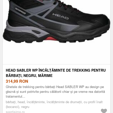
HEAD SABLER WP ÎNCĂLȚĂMINTE DE TREKKING PENTRU
BĂRBAȚI, NEGRU, MĂRIME
314,99
RON
Ghetele de trekking pentru bărbați Head SABLER WP au design pe
gleznă și sunt potrivite pentru călătorii chiar și pe vreme rea datorită
tratamentul...
bărbați, head, încălțăminte, încălțăminte de drumeții, cu profil înalt
(bocanci), negru
sportisimo.ro