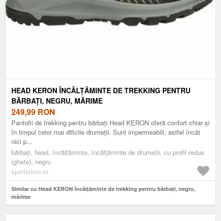
HEAD KERON ÎNCĂLȚĂMINTE DE TREKKING PENTRU
BĂRBAȚI, NEGRU, MĂRIME
249,99
RON
Pantofii de trekking pentru bărbați Head KERON oferă confort chiar și
în timpul celor mai dificile drumeții. Sunt impermeabili, astfel încât
nici p...
bărbați, head, încălțăminte, încălțăminte de drumeții, cu profil redus
(ghete), negru
sportisimo.ro
Similar cu Head KERON Încălțăminte de trekking pentru bărbați, negru,
mărime