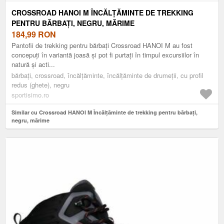
CROSSROAD HANOI M ÎNCĂLȚĂMINTE DE TREKKING
PENTRU BĂRBAȚI, NEGRU, MĂRIME
184,99
RON
Pantofii de trekking pentru bărbați Crossroad HANOI M au fost
concepuți în variantă joasă și pot fi purtați în timpul excursiilor în
natură și acti...
bărbați, crossroad, încălțăminte, încălțăminte de drumeții, cu profil
redus (ghete), negru
sportisimo.ro
Similar cu Crossroad HANOI M Încălțăminte de trekking pentru bărbați,
negru, mărime