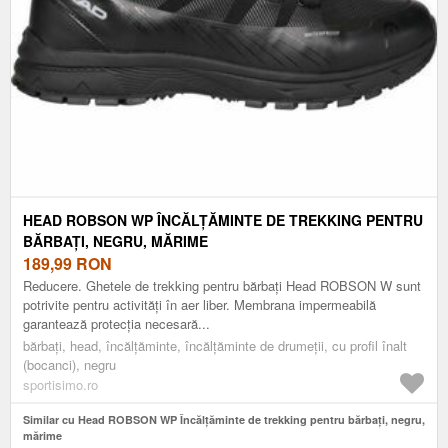
HEAD ROBSON WP ÎNCĂLȚĂMINTE DE TREKKING PENTRU
BĂRBAȚI, NEGRU, MĂRIME
189,99
RON
Reducere. Ghetele de trekking pentru bărbați Head ROBSON W sunt
potrivite pentru activități în aer liber. Membrana impermeabilă
garantează protecția necesară...
bărbați, head, încălțăminte, încălțăminte de drumeții, cu profil înalt
(bocanci), negru
sportisimo.ro
Similar cu Head ROBSON WP Încălțăminte de trekking pentru bărbați, negru,
mărime