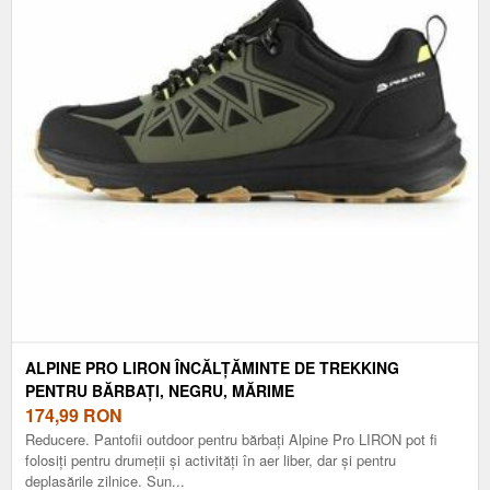
ALPINE PRO LIRON ÎNCĂLȚĂMINTE DE TREKKING
PENTRU BĂRBAȚI, NEGRU, MĂRIME
174,99
RON
Reducere. Pantofii outdoor pentru bărbați Alpine Pro LIRON pot fi
folosiți pentru drumeții și activități în aer liber, dar și pentru
deplasările zilnice. Sun...