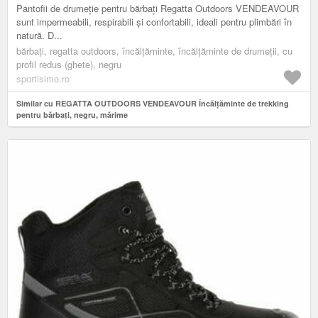
Pantofii de drumeție pentru bărbați Regatta Outdoors VENDEAVOUR
sunt impermeabili, respirabili și confortabili, ideali pentru plimbări în
natură. D...
bărbați, regatta outdoors, încălțăminte, încălțăminte de drumeții, cu
profil redus (ghete), negru
sportisimo.ro
Similar cu REGATTA OUTDOORS VENDEAVOUR Încălțăminte de trekking
pentru bărbați, negru, mărime