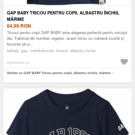
GAP BABY TRICOU PENTRU COPII, ALBASTRU ÎNCHIS,
MĂRIME
64,99
RON
Tricoul pentru copii GAP BABY este alegerea perfectă pentru micuțul
tău. Fabricat din bumbac organic, acest tricou cu mânecă scurtă și
buzunar pe p...
bărbați, gap, îmbrăcăminte, tricouri, albastru închis
sportisimo.ro
Similar cu GAP BABY Tricou pentru copii, albastru închis, mărime