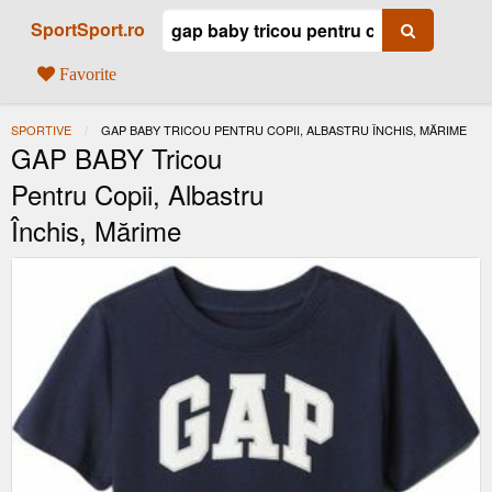
SportSport.ro
Favorite
SPORTIVE
ACTUAL:
GAP BABY TRICOU PENTRU COPII, ALBASTRU ÎNCHIS, MĂRIME
GAP BABY Tricou
Pentru Copii, Albastru
Închis, Mărime