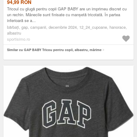
94,99
RON
Tricoul cu glugă pentru copii GAP BABY are un imprimeu discret cu
un rechin. Mânecile sunt finisate cu manșetă tricotată. În partea
inferioară se a...
bărbați, gap, campanii, decembrie 2024, 12_24_cupoane, hanorace,
albastru
sportisimo.ro
Similar cu GAP BABY Tricou pentru copii, albastru, mărime