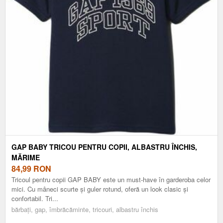
GAP BABY TRICOU PENTRU COPII, ALBASTRU ÎNCHIS,
MĂRIME
84,99
RON
Tricoul pentru copii GAP BABY este un must-have în garderoba celor
mici. Cu mâneci scurte și guler rotund, oferă un look clasic și
confortabil. Tri...
bărbați, gap, îmbrăcăminte, tricouri, albastru închis