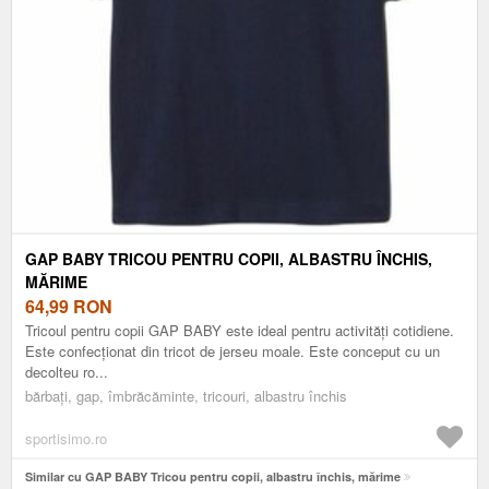
GAP BABY TRICOU PENTRU COPII, ALBASTRU ÎNCHIS,
MĂRIME
64,99
RON
Tricoul pentru copii GAP BABY este ideal pentru activități cotidiene.
Este confecționat din tricot de jerseu moale. Este conceput cu un
decolteu ro...
bărbați, gap, îmbrăcăminte, tricouri, albastru închis
sportisimo.ro
Similar cu GAP BABY Tricou pentru copii, albastru închis, mărime