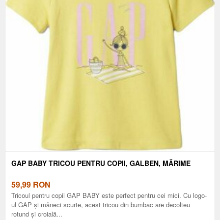
GAP BABY TRICOU PENTRU COPII, GALBEN, MĂRIME
59,99
RON
Tricoul pentru copii GAP BABY este perfect pentru cei mici. Cu logo-
ul GAP și mâneci scurte, acest tricou din bumbac are decolteu
rotund și croială...