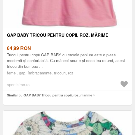
GAP BABY TRICOU PENTRU COPII, ROZ, MĂRIME
64,99
RON
Tricoul pentru copii GAP BABY cu croială peplum este o piesă
modernă și confortabilă. Cu mâneci scurte și decolteu rotund, acest
tricou din bumbac ...
femei, gap, îmbrăcăminte, tricouri, roz
sportisimo.ro
Similar cu GAP BABY Tricou pentru copii, roz, mărime