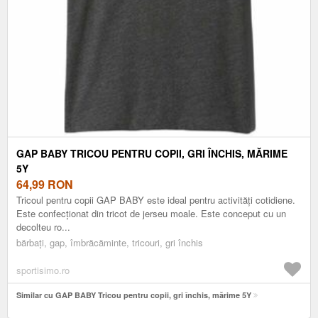
GAP BABY TRICOU PENTRU COPII, GRI ÎNCHIS, MĂRIME
5Y
64,99
RON
Tricoul pentru copii GAP BABY este ideal pentru activități cotidiene.
Este confecționat din tricot de jerseu moale. Este conceput cu un
decolteu ro...
bărbați, gap, îmbrăcăminte, tricouri, gri închis
sportisimo.ro
Similar cu GAP BABY Tricou pentru copii, gri închis, mărime 5Y