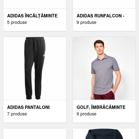
ADIDAS ÎNCĂLȚĂMINTE
ADIDAS RUNFALCON -
CASUAL BĂRBAȚI
5 produse
ÎNCĂLȚĂMINTE DE
9 produse
ÎNCĂLȚĂMINTE CASUAL
ALERGARE BĂRBAȚI
BĂRBAȚI, NEGRUMĂRIME
44 2/3
ADIDAS PANTALONI
GOLF, ÎMBRĂCĂMINTE
TRENING BĂRBAȚI
7 produse
GOLF, TRICOURI POLO
9 produse
PANTALONI TRENING
GOLF, TRICOURI GOLF
BĂRBAȚI, NEGRU,
BĂRBAȚI
MĂRIME M