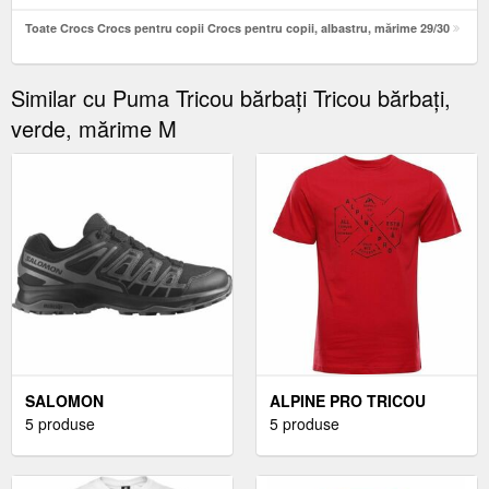
Toate Crocs Crocs pentru copii Crocs pentru copii, albastru, mărime 29/30
Similar cu Puma Tricou bărbați Tricou bărbați,
verde, mărime M
SALOMON
ALPINE PRO TRICOU
ÎNCĂLȚĂMINTE DE
5 produse
BĂRBAȚI TRICOU
5 produse
BĂRBAȚI ÎNCĂLȚĂMINTE
BĂRBAȚI, ROȘU
DE BĂRBAȚI,