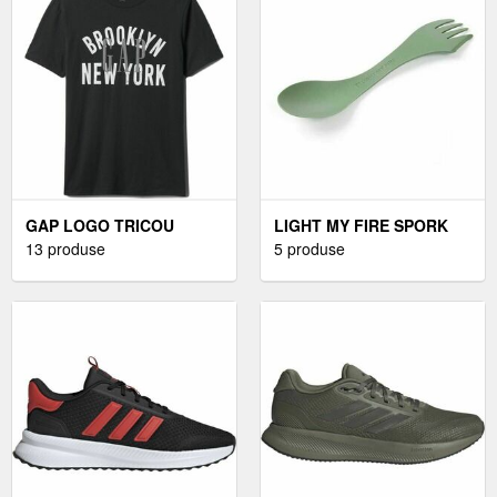
GAP LOGO TRICOU
LIGHT MY FIRE SPORK
PENTRU BĂRBAȚI,
13 produse
ORIGINAL TACÂMURI,
5 produse
NEGRU, MĂRIME
VERDE, MĂRIME