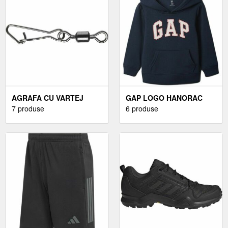
AGRAFA CU VARTEJ
GAP LOGO HANORAC
10BUC/PLIC DAIWA
7 produse
FETE, ALBASTRU ÎNCHIS,
6 produse
(MARIME AGRAFA: 2)
MĂRIME