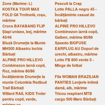
Zone (Marime: L)
Pescuit la Crap
KOSTKA TOUR MAX
Lotto PALLA negru 45 -
FOLD G6 Trotinetă, roșu,
Încălțăminte casual de
mărime
bărbați
Crocs BAYABAND FLIP
ALPINE PRO HILLEVO
Șlapi unisex, bej, mărime
Combinezon iarnă copii,
45/46
Galben, mărime 80/86
Bluză Drumeție la Munte
Speedo BIOFUSE
MH500 Albastru închis
EARPLUG AU Dopuri de
Bărbați
urechi, albastru, mărime
ALPINE PRO HILLEVO
Lotto FB 800 verde 5 -
Combinezon iarnă copii,
Minge de fotbal
Roz, mărime 80/86
Încălțăminte Drumeție la
Fila WOMAN BRAZILIAN
munte Columbia Redbud
PANTIES Lenjerie intimă
Trail Bărbați
damă, alb, mărime
Willard RAIL KIDS Troler
Tricou respirant MTB
pentru copii, verde,
cargo 500 Maro Bărbați
mărime os