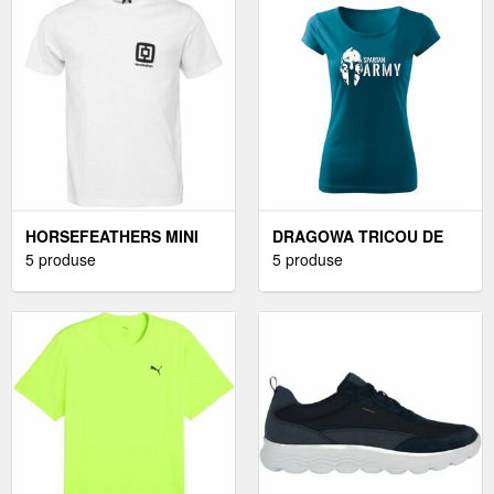
NEGRUMĂRIME 43 1/3
HORSEFEATHERS MINI
DRAGOWA TRICOU DE
LOGO T-SHIRT - TRICOU
5 produse
DAMĂ SPARTAN ARMY,
5 produse
DE BĂRBAȚI
PETROL BLUE 150G/M2