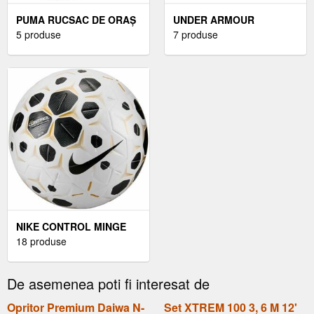
PUMA RUCSAC DE ORAȘ
UNDER ARMOUR
RUCSAC DE ORAȘ,
5 produse
ÎNCĂLȚĂMINTE
7 produse
NEGRU
ALERGARE BĂRBAȚI
ÎNCĂLȚĂMINTE
ALERGARE BĂRBAȚI,
NEGRUMĂRIME 44
NIKE CONTROL MINGE
DE FOTBAL, ALB,
18 produse
MĂRIME
De asemenea poti fi interesat de
Opritor Premium Daiwa N-
Set XTREM 100 3, 6 M 12'