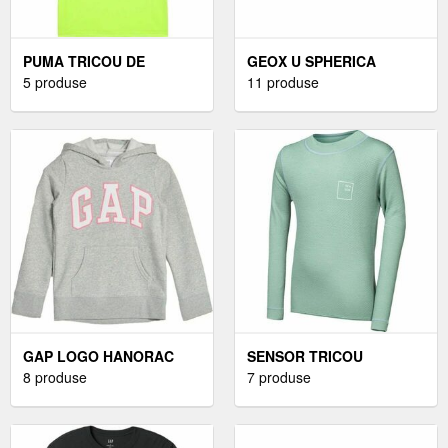
PUMA TRICOU DE
GEOX U SPHERICA
BĂRBAȚI TRICOU DE
5 produse
ÎNCĂLȚĂMINTE BĂRBAȚI,
11 produse
BĂRBAȚI, VERDE,
ALBASTRU ÎNCHIS,
MĂRIME M
MĂRIME
GAP LOGO HANORAC
SENSOR TRICOU
PENTRU FETE, GRI,
8 produse
FUNCȚIONAL DE
7 produse
MĂRIME
BĂRBAȚI TRICOU
FUNCȚIONAL DE
BĂRBAȚI, VERDE