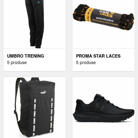
UMBRO TRENING
PROMA STAR LACES
PENTRU BĂIEȚI TRENING
5 produse
SLIM 140 CM ȘIRETURI,
5 produse
PENTRU BĂIEȚI, NEGRU,
NEGRU, MĂRIME
MĂRIME 140/146