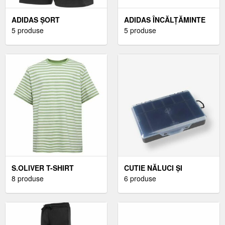
ADIDAS ȘORT
ADIDAS ÎNCĂLȚĂMINTE
BĂRBĂTESC ȘORT
5 produse
OUTDOOR BĂRBAȚI
5 produse
BĂRBĂTESC, NEGRU,
ÎNCĂLȚĂMINTE
MĂRIME XXL
OUTDOOR BĂRBAȚI,
NEGRUMĂRIME 41 1/3
S.OLIVER T-SHIRT
CUTIE NĂLUCI ȘI
TRICOU PENTRU
8 produse
ACCESORII PESCUIT 100
6 produse
BĂRBAȚI, VERDE,
M
MĂRIME