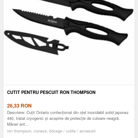
CUTIT PENTRU PESCUIT RON THOMPSON
26,33
RON
Descriere: Cuţit Ontario confecţionat din oţel inoxidabil solid japonez
440, tratat cryogenic şi acoprire de protecţie de culoare neagră.
Mâner ant...
ron thompson, conexe, bricege / cutite / accesorii