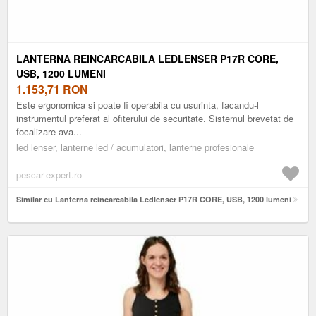
LANTERNA REINCARCABILA LEDLENSER P17R CORE,
USB, 1200 LUMENI
1.153,71
RON
Este ergonomica si poate fi operabila cu usurinta, facandu-l
instrumentul preferat al ofiterului de securitate. Sistemul brevetat de
focalizare ava...
led lenser, lanterne led / acumulatori, lanterne profesionale
pescar-expert.ro
Similar cu Lanterna reincarcabila Ledlenser P17R CORE, USB, 1200 lumeni