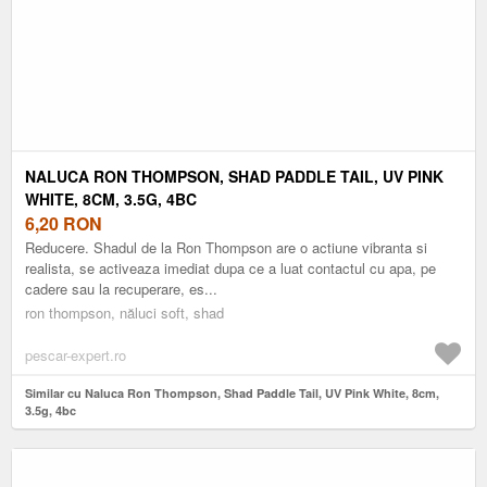
NALUCA RON THOMPSON, SHAD PADDLE TAIL, UV PINK
WHITE, 8CM, 3.5G, 4BC
6,20
RON
Reducere. Shadul de la Ron Thompson are o actiune vibranta si
realista, se activeaza imediat dupa ce a luat contactul cu apa, pe
cadere sau la recuperare, es...
ron thompson, năluci soft, shad
pescar-expert.ro
Similar cu Naluca Ron Thompson, Shad Paddle Tail, UV Pink White, 8cm,
3.5g, 4bc