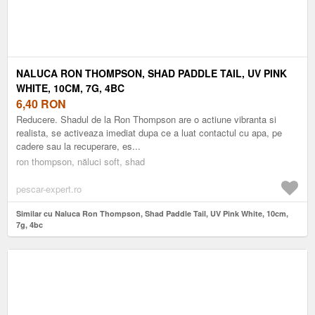
NALUCA RON THOMPSON, SHAD PADDLE TAIL, UV PINK
WHITE, 10CM, 7G, 4BC
6,40
RON
Reducere. Shadul de la Ron Thompson are o actiune vibranta si
realista, se activeaza imediat dupa ce a luat contactul cu apa, pe
cadere sau la recuperare, es...
ron thompson, năluci soft, shad
pescar-expert.ro
Similar cu Naluca Ron Thompson, Shad Paddle Tail, UV Pink White, 10cm,
7g, 4bc