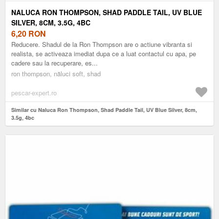
NALUCA RON THOMPSON, SHAD PADDLE TAIL, UV BLUE
SILVER, 8CM, 3.5G, 4BC
6,20
RON
Reducere. Shadul de la Ron Thompson are o actiune vibranta si
realista, se activeaza imediat dupa ce a luat contactul cu apa, pe
cadere sau la recuperare, es...
ron thompson, năluci soft, shad
pescar-expert.ro
Similar cu Naluca Ron Thompson, Shad Paddle Tail, UV Blue Silver, 8cm,
3.5g, 4bc