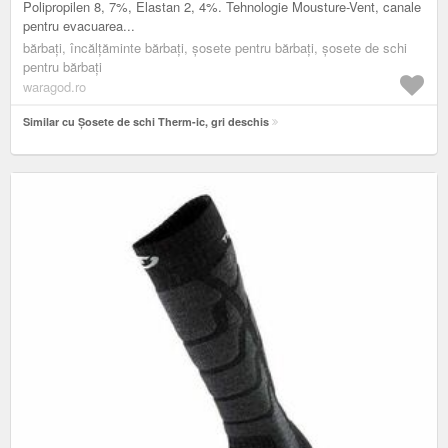
Polipropilen 8, 7%, Elastan 2, 4%. Tehnologie Mousture-Vent, canale
pentru evacuarea...
bărbați, încălțăminte bărbați, șosete pentru bărbați, șosete de schi
pentru bărbați
waragod.ro
Similar cu Șosete de schi Therm-ic, gri deschis