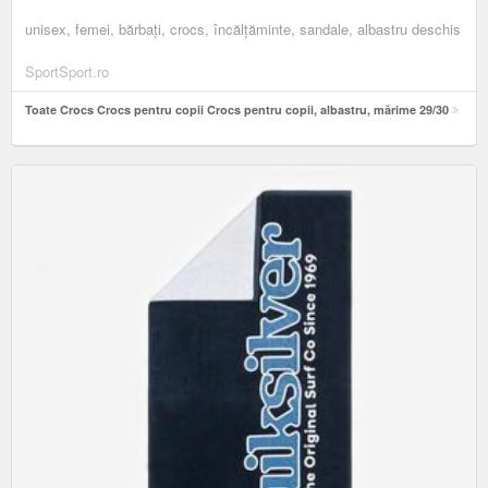
unisex, femei, bărbați, crocs, încălțăminte, sandale, albastru deschis
SportSport.ro
Toate Crocs Crocs pentru copii Crocs pentru copii, albastru, mărime 29/30