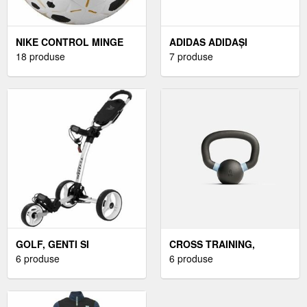
NIKE CONTROL MINGE
ADIDAS ADIDAȘI
DE FOTBAL, ALB,
18 produse
BĂRBAȚI ADIDAȘI
7 produse
MĂRIME
BĂRBAȚI, ALBMĂRIME 43
1/3
GOLF, GENTI SI
CROSS TRAINING,
CARUCIOARE GOLF,
6 produse
ECHIPAMENT CROSS
6 produse
GENȚI DE CĂRUCIOR
TRAINING, GAMA
GOLF
PROFESIONALĂ DE
CROSS TRAINING