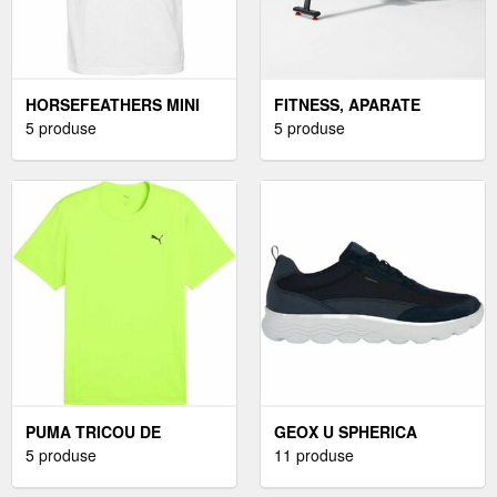
HORSEFEATHERS MINI
FITNESS, APARATE
LOGO T-SHIRT - TRICOU
5 produse
FITNESS CARDIO,
5 produse
DE BĂRBAȚI
APARATE DE VASLIT
PUMA TRICOU DE
GEOX U SPHERICA
BĂRBAȚI TRICOU DE
5 produse
ÎNCĂLȚĂMINTE BĂRBAȚI,
11 produse
BĂRBAȚI, VERDE,
ALBASTRU ÎNCHIS,