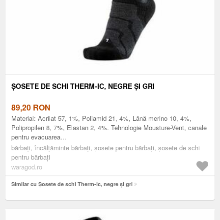
ȘOSETE DE SCHI THERM-IC, NEGRE ȘI GRI
89,20
RON
Material: Acrilat 57, 1%, Poliamid 21, 4%, Lână merino 10, 4%,
Polipropilen 8, 7%, Elastan 2, 4%. Tehnologie Mousture-Vent, canale
pentru evacuarea...
bărbați, încălțăminte bărbați, șosete pentru bărbați, șosete de schi
pentru bărbați
waragod.ro
Similar cu Șosete de schi Therm-ic, negre și gri