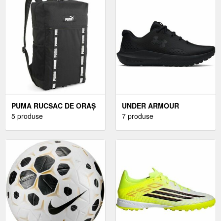
PUMA RUCSAC DE ORAȘ
UNDER ARMOUR
RUCSAC DE ORAȘ,
5 produse
ÎNCĂLȚĂMINTE
7 produse
NEGRU
ALERGARE BĂRBAȚI
ÎNCĂLȚĂMINTE
ALERGARE BĂRBAȚI,
NEGRUMĂRIME 44