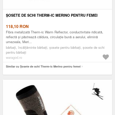
ȘOSETE DE SCHI THERM-IC MERINO PENTRU FEMEI
118,10
RON
Fibra metalizată Therm-ic Warm Reflector, conductivitate ridicată,
reflectă și păstrează căldura, circulație bună a aerului, elimină
umezeala, Meri...
bărbați, încălțăminte bărbați, șosete pentru bărbați, șosete de schi
pentru bărbați
waragod.ro
Similar cu Șosete de schi Therm-ic Merino pentru femei