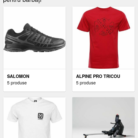
SALOMON
ALPINE PRO TRICOU
ÎNCĂLȚĂMINTE DE
5 produse
BĂRBAȚI TRICOU
5 produse
BĂRBAȚI ÎNCĂLȚĂMINTE
BĂRBAȚI, ROȘU
DE BĂRBAȚI,
NEGRUMĂRIME 43 1/3