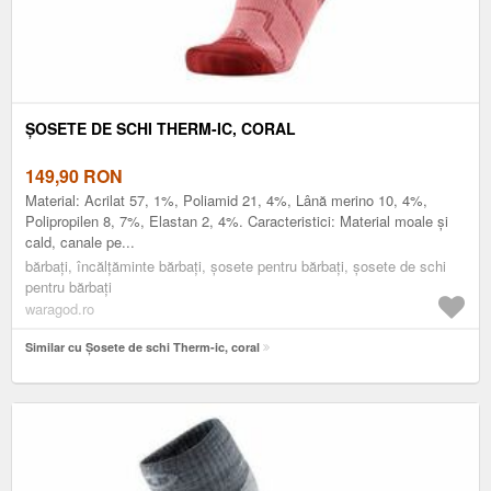
ȘOSETE DE SCHI THERM-IC, CORAL
149,90
RON
Material: Acrilat 57, 1%, Poliamid 21, 4%, Lână merino 10, 4%,
Polipropilen 8, 7%, Elastan 2, 4%. Caracteristici: Material moale și
cald, canale pe...
bărbați, încălțăminte bărbați, șosete pentru bărbați, șosete de schi
pentru bărbați
waragod.ro
Similar cu Șosete de schi Therm-ic, coral