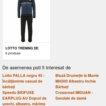
LOTTO TRENING DE
BĂRBAȚI TRENING DE
6 produse
BĂRBAȚI, NEGRU,
MĂRIME XXL
De asemenea poti fi interesat de
Lotto PALLA negru 45 -
Bluză Drumeție la Munte
Încălțăminte casual de
MH500 Albastru închis
bărbați
Bărbați
Speedo BIOFUSE
Crossroad MIGUAN -
EARPLUG AU Dopuri de
Sandale de damă
urechi, albastru, mărime