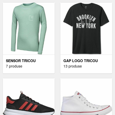
MĂRIME M
MĂRIME
SENSOR TRICOU
GAP LOGO TRICOU
FUNCȚIONAL DE
7 produse
PENTRU BĂRBAȚI,
13 produse
BĂRBAȚI TRICOU
NEGRU, MĂRIME
FUNCȚIONAL DE
BĂRBAȚI, VERDE