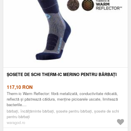
ȘOSETE DE SCHI THERM-IC MERINO PENTRU BĂRBAȚI
117,10
RON
Therm-ic Warm Reflector: fibră metalizată, conductivitate ridicată,
reflectă și păstrează căldura, menține picioarele uscate, limitează
bacteriile....
bărbați, încălțăminte bărbați, șosete pentru bărbați, șosete de schi
pentru bărbați
waragod.ro