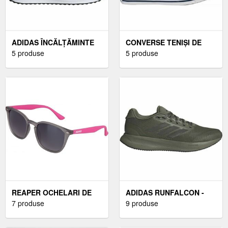
ADIDAS ÎNCĂLȚĂMINTE
CONVERSE TENIȘI DE
CASUAL BĂRBAȚI
5 produse
DAMĂ TENIȘI DE DAMĂ,
5 produse
ÎNCĂLȚĂMINTE CASUAL
ALB
BĂRBAȚI, NEGRUMĂRIME
44 2/3
REAPER OCHELARI DE
ADIDAS RUNFALCON -
SOARE OCHELARI DE
7 produse
ÎNCĂLȚĂMINTE DE
9 produse
SOARE, ROZ
ALERGARE BĂRBAȚI