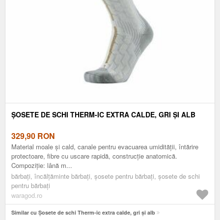
ȘOSETE DE SCHI THERM-IC EXTRA CALDE, GRI ȘI ALB
329,90
RON
Material moale și cald, canale pentru evacuarea umidității, întărire
protectoare, fibre cu uscare rapidă, construcție anatomică.
Compoziție: lână m...
bărbați, încălțăminte bărbați, șosete pentru bărbați, șosete de schi
pentru bărbați
waragod.ro
Similar cu Șosete de schi Therm-ic extra calde, gri și alb