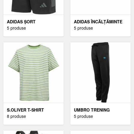
ADIDAS ȘORT
ADIDAS ÎNCĂLȚĂMINTE
BĂRBĂTESC ȘORT
5 produse
OUTDOOR BĂRBAȚI
5 produse
BĂRBĂTESC, NEGRU,
ÎNCĂLȚĂMINTE
MĂRIME XXL
OUTDOOR BĂRBAȚI,
NEGRUMĂRIME 41 1/3
S.OLIVER T-SHIRT
UMBRO TRENING
TRICOU PENTRU
8 produse
PENTRU BĂIEȚI TRENING
5 produse
BĂRBAȚI, VERDE,
PENTRU BĂIEȚI, NEGRU,
MĂRIME
MĂRIME 140/146