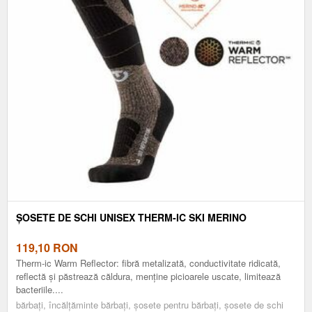
ȘOSETE DE SCHI UNISEX THERM-IC SKI MERINO
119,10
RON
Therm-ic Warm Reflector: fibră metalizată, conductivitate ridicată,
reflectă și păstrează căldura, menține picioarele uscate, limitează
bacteriile....
bărbați, încălțăminte bărbați, șosete pentru bărbați, șosete de schi