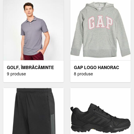
GOLF, ÎMBRĂCĂMINTE
GAP LOGO HANORAC
GOLF, TRICOURI POLO
9 produse
PENTRU FETE, GRI,
8 produse
GOLF, TRICOURI GOLF
MĂRIME
BĂRBAȚI